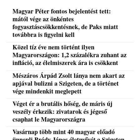
Magyar Péter fontos bejelentést tett:
mától vége az önkéntes
fogyasztáscsökkentésnek, de Paks miatt
továbbra is figyelni kell
Közel tíz éve nem történt ilyen
Magyarországon: 1,2 százalékra zuhant az
infláció, az élelmiszerek ára is csökkent
Mészáros Árpád Zsolt lánya nem akart az
apjával bulizni a Szigeten, de a történet
vége mindenkit meglepett
Véget ér a brutális hőség, de máris új
veszély érkezik: zivatarok és jégeső
csaphat le Magyarországra
Vasárnap több mint 40 magyar előadó
ünnepli Bródy János életművét a Szigeten