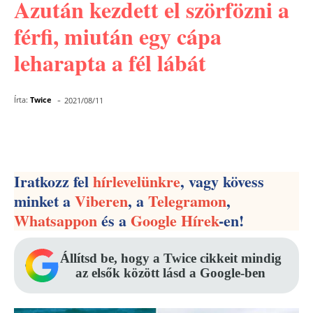
Azután kezdett el szörfözni a
férfi, miután egy cápa
leharapta a fél lábát
-
Írta:
Twice
2021/08/11
Facebook
Pinterest
WhatsApp
Iratkozz fel
hírlevelünkre
, vagy kövess
minket a
Viberen
, a
Telegramon
,
Whatsappon
és a
Google Hírek
-en!
Állítsd be, hogy a Twice cikkeit mindig
az elsők között lásd a Google-ben