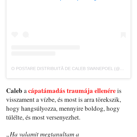
O POSTARE DISTRIBUITĂ DE CALEB SWANEPOEL (@CALEBSWANEPOEL)
Caleb
cápatámadás traumája ellenére
a
is
visszament a vízbe, és most is arra törekszik,
hogy hangsúlyozza, mennyire boldog, hogy
túlélte, és most versenyezhet.
„Ha valamit megtanultam a