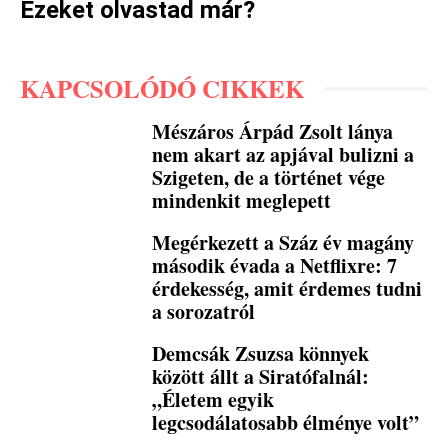
Ezeket olvastad már?
KAPCSOLÓDÓ CIKKEK
Mészáros Árpád Zsolt lánya
nem akart az apjával bulizni a
Szigeten, de a történet vége
mindenkit meglepett
Megérkezett a Száz év magány
második évada a Netflixre: 7
érdekesség, amit érdemes tudni
a sorozatról
Demcsák Zsuzsa könnyek
között állt a Siratófalnál:
„Életem egyik
legcsodálatosabb élménye volt”