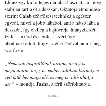
Ehhez egy különleges műlábat használ, ami elég
stabilan tartja őt a deszkán. Oktatója elmondása
Caleb
szerint
szörfözési technikája egészen
egyedi, mivel a jobb lábából, ami a hátsó lába a
deszkán, így elvileg a hajtóereje, hiányzik két
ízület – a térd és a boka – ezért úgy
alkalmazkodott, hogy az első lábával tanult meg
szörfözni.
„Nemcsak inspirálónak tartom, de azt is
megmutatja, hogy az ember valóban bármilyen
célt kitűzhet maga elé, és meg is valósíthatja
Tasha
azt.”
– mondja
, a férfi szörfoktatója.
Hirdetés