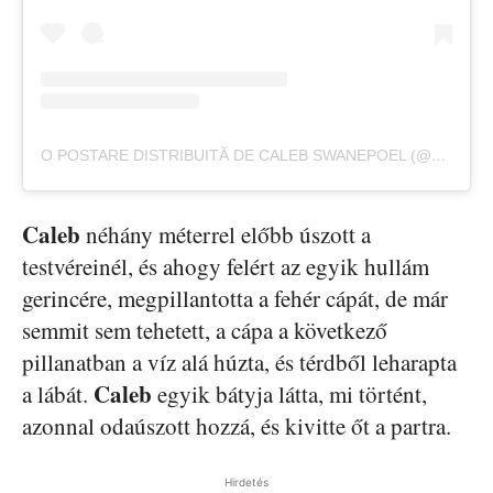
O POSTARE DISTRIBUITĂ DE CALEB SWANEPOEL (@CALEBSWANEPOEL)
Caleb
néhány méterrel előbb úszott a
testvéreinél, és ahogy felért az egyik hullám
gerincére, megpillantotta a fehér cápát, de már
semmit sem tehetett, a cápa a következő
pillanatban a víz alá húzta, és térdből leharapta
Caleb
a lábát.
egyik bátyja látta, mi történt,
azonnal odaúszott hozzá, és kivitte őt a partra.
Hirdetés