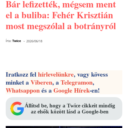
Bár lefizették, mégsem ment
el a buliba: Fehér Krisztián
most megszólal a botrányról
-
Írta:
Twice
2026/06/18
Facebook
Pinterest
WhatsApp
Iratkozz fel
hírlevelünkre
, vagy kövess
minket a
Viberen
, a
Telegramon
,
Whatsappon
és a
Google Hírek
-en!
Állítsd be, hogy a Twice cikkeit mindig
az elsők között lásd a Google-ben