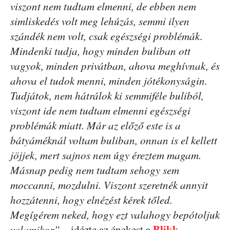
viszont nem tudtam elmenni, de ebben nem
simliskedés volt meg lehúzás, semmi ilyen
szándék nem volt, csak egészségi problémák.
Mindenki tudja, hogy minden buliban ott
vagyok, minden privátban, ahova meghívnak, és
ahova el tudok menni, minden jótékonyságin.
Tudjátok, nem hátrálok ki semmiféle buliból,
viszont ide nem tudtam elmenni egészségi
problémák miatt. Már az előző este is a
bátyáméknál voltam buliban, onnan is el kellett
jöjjek, mert sajnos nem úgy éreztem magam.
Másnap pedig nem tudtam sehogy sem
moccanni, mozdulni. Viszont szeretnék annyit
hozzátenni, hogy elnézést kérek tőled.
Megígérem neked, hogy ezt valahogy bepótoljuk
Blikk
valamikor”
– idézte az énekest a
.