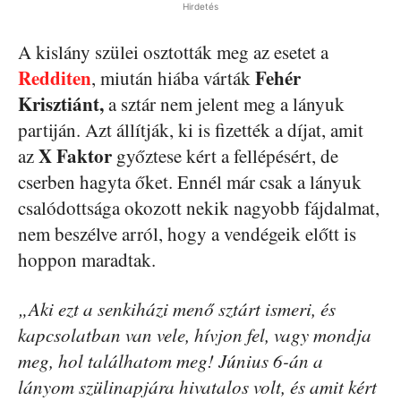
Hirdetés
A kislány szülei osztották meg az esetet a
Redditen
Fehér
, miután hiába várták
Krisztiánt,
a sztár nem jelent meg a lányuk
partiján. Azt állítják, ki is fizették a díjat, amit
X Faktor
az
győztese kért a fellépésért, de
cserben hagyta őket. Ennél már csak a lányuk
csalódottsága okozott nekik nagyobb fájdalmat,
nem beszélve arról, hogy a vendégeik előtt is
hoppon maradtak.
„Aki ezt a senkiházi menő sztárt ismeri, és
kapcsolatban van vele, hívjon fel, vagy mondja
meg, hol találhatom meg! Június 6-án a
lányom szülinapjára hivatalos volt, és amit kért