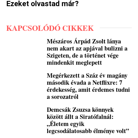
Ezeket olvastad már?
KAPCSOLÓDÓ CIKKEK
Mészáros Árpád Zsolt lánya
nem akart az apjával bulizni a
Szigeten, de a történet vége
mindenkit meglepett
Megérkezett a Száz év magány
második évada a Netflixre: 7
érdekesség, amit érdemes tudni
a sorozatról
Demcsák Zsuzsa könnyek
között állt a Siratófalnál:
„Életem egyik
legcsodálatosabb élménye volt”