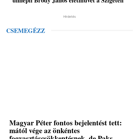
ünnepli Bródy János életművét a Szigeten
Hirdetés
CSEMEGÉZZ
Magyar Péter fontos bejelentést tett:
mától vége az önkéntes
fogyasztáscsökkentésnek, de Paks