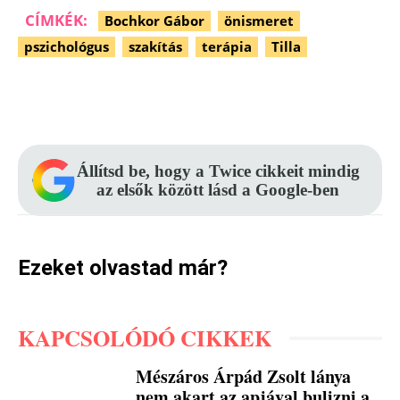
CÍMKÉK:
Bochkor Gábor
önismeret
pszichológus
szakítás
terápia
Tilla
Facebook
Pinterest
WhatsApp
Állítsd be, hogy a Twice cikkeit mindig
az elsők között lásd a Google-ben
Ezeket olvastad már?
KAPCSOLÓDÓ CIKKEK
Mészáros Árpád Zsolt lánya
nem akart az apjával bulizni a