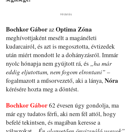
Hirdetés
Bochkor Gábor
Optima Zóna
az
meghívottjaként mesélt a magánéleti
kudarcairól, és azt is megosztotta, évtizedek
után miért mondott le a dohányzásról. Immár
nyolc hónapja nem gyújtott rá, és
„ha már
eddig eljutottam, nem fogom elrontani”
–
Nóra
fogalmazott a műsorvezető, aki a lánya,
kérésére hozta meg a döntést.
Bochkor Gábor
62 évesen úgy gondolja, ma
már egy tudatos férfi, aki nem fél attól, hogy
befelé tekintsen, és magában keresse a
válaszokat.
„Én alapvetően önvizsgáló vagyok”