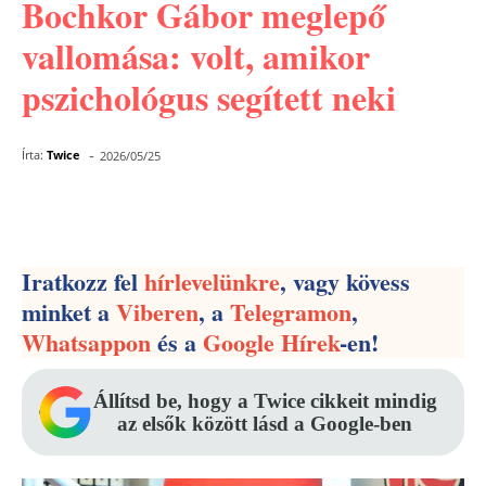
Bochkor Gábor meglepő
vallomása: volt, amikor
pszichológus segített neki
-
Írta:
Twice
2026/05/25
Facebook
Pinterest
WhatsApp
Iratkozz fel
hírlevelünkre
, vagy kövess
minket a
Viberen
, a
Telegramon
,
Whatsappon
és a
Google Hírek
-en!
Állítsd be, hogy a Twice cikkeit mindig
az elsők között lásd a Google-ben