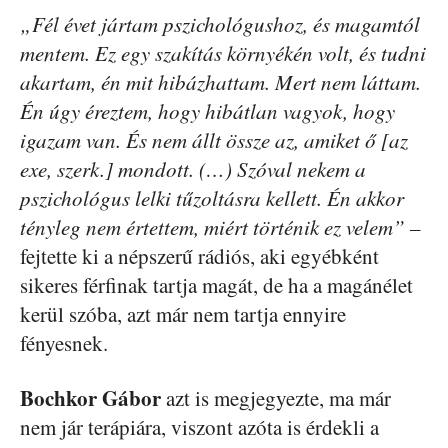
„Fél évet jártam pszichológushoz, és magamtól
mentem. Ez egy szakítás környékén volt, és tudni
akartam, én mit hibázhattam. Mert nem láttam.
Én úgy éreztem, hogy hibátlan vagyok, hogy
igazam van. És nem állt össze az, amiket ő [az
exe, szerk.] mondott. (…) Szóval nekem a
pszichológus lelki tűzoltásra kellett. Én akkor
tényleg nem értettem, miért történik ez velem”
–
fejtette ki a népszerű rádiós, aki egyébként
sikeres férfinak tartja magát, de ha a magánélet
kerül szóba, azt már nem tartja ennyire
fényesnek.
Bochkor Gábor
azt is megjegyezte, ma már
nem jár terápiára, viszont azóta is érdekli a