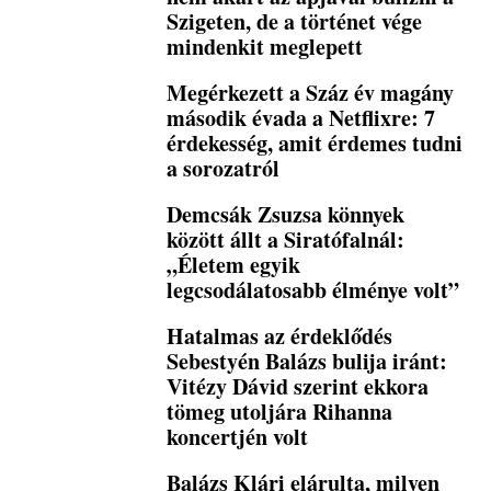
Szigeten, de a történet vége
mindenkit meglepett
Megérkezett a Száz év magány
második évada a Netflixre: 7
érdekesség, amit érdemes tudni
a sorozatról
Demcsák Zsuzsa könnyek
között állt a Siratófalnál:
„Életem egyik
legcsodálatosabb élménye volt”
Hatalmas az érdeklődés
Sebestyén Balázs bulija iránt:
Vitézy Dávid szerint ekkora
tömeg utoljára Rihanna
koncertjén volt
Balázs Klári elárulta, milyen