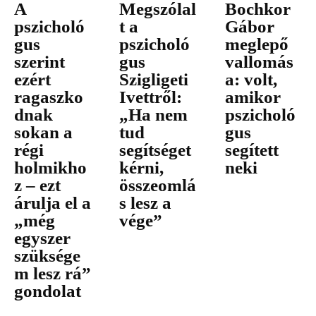
A
Megszólal
Bochkor
pszicholó
t a
Gábor
gus
pszicholó
meglepő
szerint
gus
vallomás
ezért
Szigligeti
a: volt,
ragaszko
Ivettről:
amikor
dnak
„Ha nem
pszicholó
sokan a
tud
gus
régi
segítséget
segített
holmikho
kérni,
neki
z – ezt
összeomlá
árulja el a
s lesz a
„még
vége”
egyszer
szüksége
m lesz rá”
gondolat