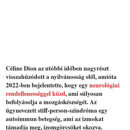
Céline Dion az utóbbi időben nagyrészt
visszahúzódott a nyilvánosság elől, amióta
2022-ben bejelentette, hogy egy
neurológiai
rendellenességgel küzd
, ami súlyosan
befolyásolja a mozgáskészségét. Az
úgynevezett stiff-person-szindróma egy
autoimmun betegség, ami az izmokat
támadja meg, izomgörcsöket okozva.