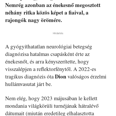
Nemrég azonban az énekesnő megosztott
néhány ritka közös képet a fiaival, a
rajongók nagy örömére.
Hirdetés
A gyógyíthatatlan neurológiai betegség
diagnózisa hatalmas csapásként érte az
énekesnőt, és arra kényszerítette, hogy
visszalépjen a reflektorfénytől. A 2022-es
Dion
tragikus diagnózis óta
valóságos érzelmi
hullámvasutat járt be.
Nem elég, hogy 2023 májusában le kellett
mondania világkörüli turnéjának hátralévő
dátumait (miután eredetileg elhalasztotta