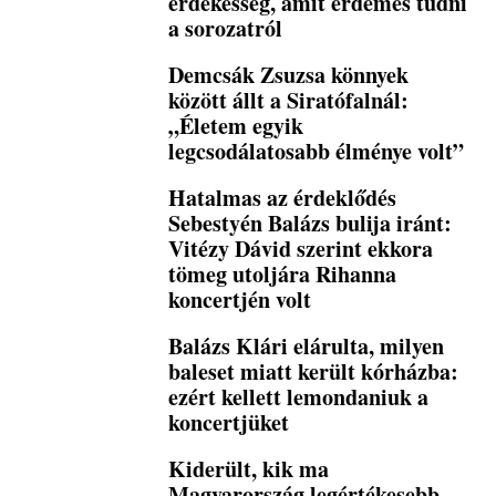
érdekesség, amit érdemes tudni
a sorozatról
Demcsák Zsuzsa könnyek
között állt a Siratófalnál:
„Életem egyik
legcsodálatosabb élménye volt”
Hatalmas az érdeklődés
Sebestyén Balázs bulija iránt:
Vitézy Dávid szerint ekkora
tömeg utoljára Rihanna
koncertjén volt
Balázs Klári elárulta, milyen
baleset miatt került kórházba:
ezért kellett lemondaniuk a
koncertjüket
Kiderült, kik ma
Magyarország legértékesebb