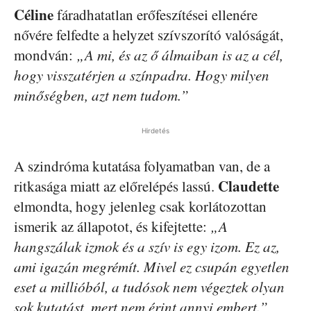
Céline
fáradhatatlan erőfeszítései ellenére
nővére felfedte a helyzet szívszorító valóságát,
mondván:
„A mi, és az ő álmaiban is az a cél,
hogy visszatérjen a színpadra. Hogy milyen
minőségben, azt nem tudom.”
Hirdetés
A szindróma kutatása folyamatban van, de a
Claudette
ritkasága miatt az előrelépés lassú.
elmondta, hogy jelenleg csak korlátozottan
ismerik az állapotot, és kifejtette:
„A
hangszálak izmok és a szív is egy izom. Ez az,
ami igazán megrémít. Mivel ez csupán egyetlen
eset a millióból, a tudósok nem végeztek olyan
sok kutatást, mert nem érint annyi embert.”