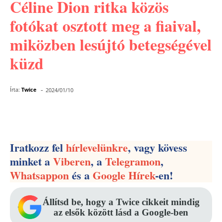
Céline Dion ritka közös
fotókat osztott meg a fiaival,
miközben lesújtó betegségével
küzd
-
Írta:
Twice
2024/01/10
Facebook
Pinterest
WhatsApp
Iratkozz fel
hírlevelünkre
, vagy kövess
minket a
Viberen
, a
Telegramon
,
Whatsappon
és a
Google Hírek
-en!
Állítsd be, hogy a Twice cikkeit mindig
az elsők között lásd a Google-ben