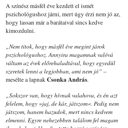
A színész másfél éve kezdett el ismét
pszichológushoz járni, mert úgy érzi nem jó az,
hogy lassan már a barátaival sincs kedve
kimozdulni.
„Nem titok, hogy másfél éve megint járok
pszichológushoz. Annyira magamnak valóvá
váltam az évek előrehaladtával, hogy egyedül
szeretek lenni a legjobban, ami nem jó”
–
Csonka András
mesélte a lapnak
.
„Sokszor van, hogy hívnak valahova, és én azt
felelem, hogy »jaj, de kár, játszom«. Pedig nem
játszom, hanem hazudok, mert nincs kedvem
elmenni. Egyre nehezebben találom fel magam