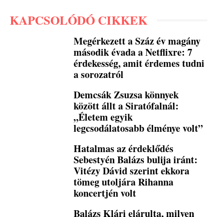
KAPCSOLÓDÓ CIKKEK
Megérkezett a Száz év magány
második évada a Netflixre: 7
érdekesség, amit érdemes tudni
a sorozatról
Demcsák Zsuzsa könnyek
között állt a Siratófalnál:
„Életem egyik
legcsodálatosabb élménye volt”
Hatalmas az érdeklődés
Sebestyén Balázs bulija iránt:
Vitézy Dávid szerint ekkora
tömeg utoljára Rihanna
koncertjén volt
Balázs Klári elárulta, milyen