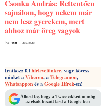
Csonka András: Rettentően
sajnálom, hogy nekem már
nem lesz gyerekem, mert
ahhoz már öreg vagyok
-
Írta:
Twice
2024/01/03
Facebook
Pinterest
WhatsApp
Iratkozz fel
hírlevelünkre
, vagy kövess
minket a
Viberen
, a
Telegramon
,
Whatsappon
és a
Google Hírek
-en!
Állítsd be, hogy a Twice cikkeit mindig
az elsők között lásd a Google-ben