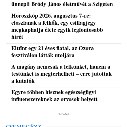
ünnepli Bródy János életművét a Szigeten
Horoszkóp 2026. augusztus 7-re:
eloszlanak a felhők, egy csillagjegy
megkaphatja élete egyik legfontosabb
hírét
Eltűnt egy 21 éves fiatal, az Ozora
fesztiválon látták utoljára
A magány nemcsak a lelkünket, hanem a
testünket is megterhelheti – erre jutottak
a kutatók
Egyre többen hisznek egészségügyi
influenszereknek az orvosok helyett
Hirdetés
CSEMEGÉZZ