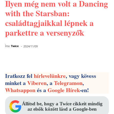
Ilyen még nem volt a Dancing
with the Starsban:
családtagjaikkal lépnek a
parkettre a versenyzők
-
Írta:
Twice
2024/11/09
Facebook
Pinterest
WhatsApp
Iratkozz fel
hírlevelünkre
, vagy kövess
minket a
Viberen
, a
Telegramon
,
Whatsappon
és a
Google Hírek
-en!
Állítsd be, hogy a Twice cikkeit mindig
az elsők között lásd a Google-ben