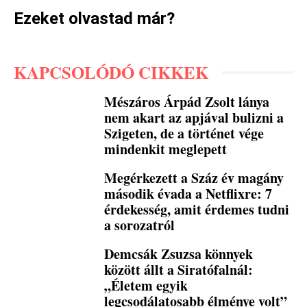
Ezeket olvastad már?
KAPCSOLÓDÓ CIKKEK
Mészáros Árpád Zsolt lánya
nem akart az apjával bulizni a
Szigeten, de a történet vége
mindenkit meglepett
Megérkezett a Száz év magány
második évada a Netflixre: 7
érdekesség, amit érdemes tudni
a sorozatról
Demcsák Zsuzsa könnyek
között állt a Siratófalnál:
„Életem egyik
legcsodálatosabb élménye volt”