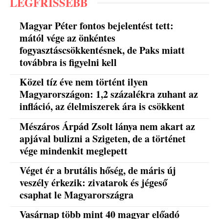
LEGFRISSEBB
Magyar Péter fontos bejelentést tett:
mától vége az önkéntes
fogyasztáscsökkentésnek, de Paks miatt
továbbra is figyelni kell
Közel tíz éve nem történt ilyen
Magyarországon: 1,2 százalékra zuhant az
infláció, az élelmiszerek ára is csökkent
Mészáros Árpád Zsolt lánya nem akart az
apjával bulizni a Szigeten, de a történet
vége mindenkit meglepett
Véget ér a brutális hőség, de máris új
veszély érkezik: zivatarok és jégeső
csaphat le Magyarországra
Vasárnap több mint 40 magyar előadó