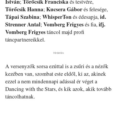
István
Törőcsik Franciska
;
és testvére,
Törőcsik Hanna
Kucsera Gábor
;
és felesége,
Tápai Szabina
WhisperTon
id.
;
és édesapja,
Strenner Antal
Vomberg Frigyes
ifj.
;
és fia,
Vomberg Frigyes
táncol majd profi
táncpartnereikkel.
Hirdetés
A versenyzők sorsa ezúttal is a zsűri és a nézők
kezében van, szombat este eldől, ki az, akinek
ezzel a nem mindennapi adással ér véget a
Dancing with the Stars, és kik azok, akik tovább
táncolhatnak.