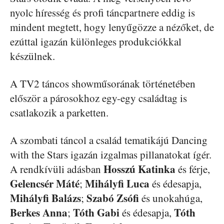
nyolc híresség és profi táncpartnere eddig is
mindent megtett, hogy lenyűgözze a nézőket, de
ezúttal igazán különleges produkciókkal
készülnek.
A TV2 táncos showműsorának történetében
először a párosokhoz egy-egy családtag is
csatlakozik a parketten.
A szombati táncol a család tematikájú Dancing
with the Stars igazán izgalmas pillanatokat ígér.
Hosszú Katinka
A rendkívüli adásban
és férje,
Gelencsér Máté
Mihályfi Luca
;
és édesapja,
Mihályfi Balázs
Szabó Zsófi
;
és unokahúga,
Berkes Anna
Tóth Gabi
Tóth
;
és édesapja,