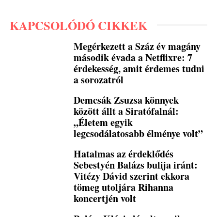
KAPCSOLÓDÓ CIKKEK
Megérkezett a Száz év magány
második évada a Netflixre: 7
érdekesség, amit érdemes tudni
a sorozatról
Demcsák Zsuzsa könnyek
között állt a Siratófalnál:
„Életem egyik
legcsodálatosabb élménye volt”
Hatalmas az érdeklődés
Sebestyén Balázs bulija iránt:
Vitézy Dávid szerint ekkora
tömeg utoljára Rihanna
koncertjén volt