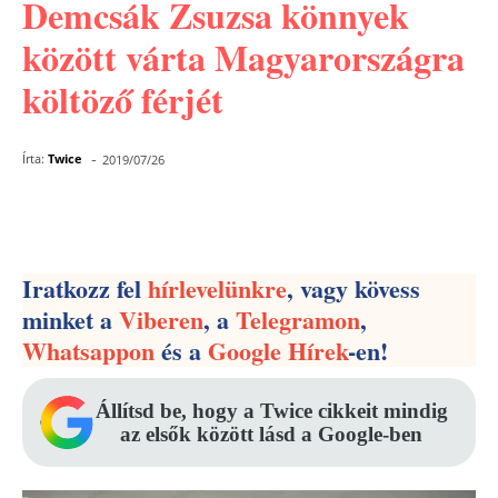
Demcsák Zsuzsa könnyek
között várta Magyarországra
költöző férjét
-
Írta:
Twice
2019/07/26
Facebook
Pinterest
WhatsApp
Iratkozz fel
hírlevelünkre
, vagy kövess
minket a
Viberen
, a
Telegramon
,
Whatsappon
és a
Google Hírek
-en!
Állítsd be, hogy a Twice cikkeit mindig
az elsők között lásd a Google-ben