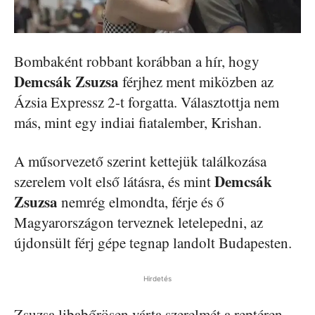
Bombaként robbant korábban a hír, hogy
Demcsák Zsuzsa
férjhez ment miközben az
Ázsia Expressz 2-t forgatta. Választottja nem
más, mint egy indiai fiatalember, Krishan.
A műsorvezető szerint kettejük találkozása
Demcsák
szerelem volt első látásra, és mint
Zsuzsa
nemrég elmondta, férje és ő
Magyarországon terveznek letelepedni, az
újdonsült férj gépe tegnap landolt Budapesten.
Hirdetés
Zsuzsa libabőrösen várta szerelmét a reptéren,