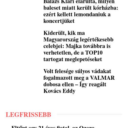
Balázs Klári elárulta, milyen
baleset miatt került kórházba:
ezért kellett lemondaniuk a
koncertjüket
Kiderült, kik ma
Magyarország legértékesebb
celebjei: Majka továbbra is
verhetetlen, de a TOP10
tartogat meglepetéseket
Volt felesége súlyos vádakat
fogalmazott meg a VALMAR
dobosa ellen – Így reagált
Kovács Eddy
LEGFRISSEBB
Eltűnt egy 21 éves fiatal, az Ozora