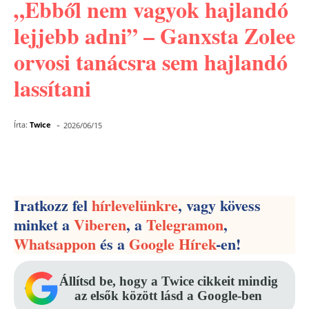
„Ebből nem vagyok hajlandó
lejjebb adni” – Ganxsta Zolee
orvosi tanácsra sem hajlandó
lassítani
-
Írta:
Twice
2026/06/15
Facebook
Pinterest
WhatsApp
Iratkozz fel
hírlevelünkre
, vagy kövess
minket a
Viberen
, a
Telegramon
,
Whatsappon
és a
Google Hírek
-en!
Állítsd be, hogy a Twice cikkeit mindig
az elsők között lásd a Google-ben