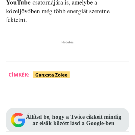
YouTube
-csatornájára is, amelybe a
közeljövőben még több energiát szeretne
fektetni.
Hirdetés
CÍMKÉK:
Ganxsta Zolee
Facebook
Pinterest
WhatsApp
Állítsd be, hogy a Twice cikkeit mindig
az elsők között lásd a Google-ben