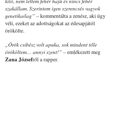
kiló, nem lettem fehér hajú és nincs fehér
szakállam. Szerintem igen szerencsés vagyok
genetikailag”
– kommentálta a zenész, aki úgy
véli, ezeket az adottságokat az édesapjától
örökölte.
„Örök csibész volt apuka, sok mindent tőle
örököltem… annyi szent!”
– emlékezett meg
Zana József
ről a rapper.