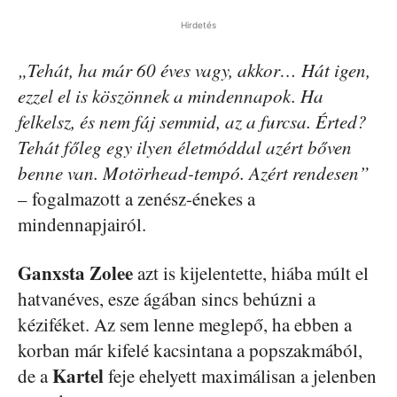
Hirdetés
„Tehát, ha már 60 éves vagy, akkor… Hát igen,
ezzel el is köszönnek a mindennapok. Ha
felkelsz, és nem fáj semmid, az a furcsa. Érted?
Tehát főleg egy ilyen életmóddal azért bőven
benne van. Motörhead-tempó. Azért rendesen”
– fogalmazott a zenész-énekes a
mindennapjairól.
Ganxsta Zolee
azt is kijelentette, hiába múlt el
hatvanéves, esze ágában sincs behúzni a
kéziféket. Az sem lenne meglepő, ha ebben a
korban már kifelé kacsintana a popszakmából,
Kartel
de a
feje ehelyett maximálisan a jelenben