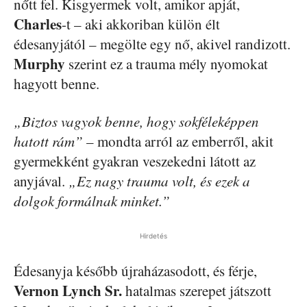
nőtt fel. Kisgyermek volt, amikor apját,
Charles
-t – aki akkoriban külön élt
édesanyjától – megölte egy nő, akivel randizott.
Murphy
szerint ez a trauma mély nyomokat
hagyott benne.
„Biztos vagyok benne, hogy sokféleképpen
hatott rám”
– mondta arról az emberről, akit
gyermekként gyakran veszekedni látott az
anyjával.
„Ez nagy trauma volt, és ezek a
dolgok formálnak minket.”
Hirdetés
Édesanyja később újraházasodott, és férje,
Vernon Lynch Sr.
hatalmas szerepet játszott