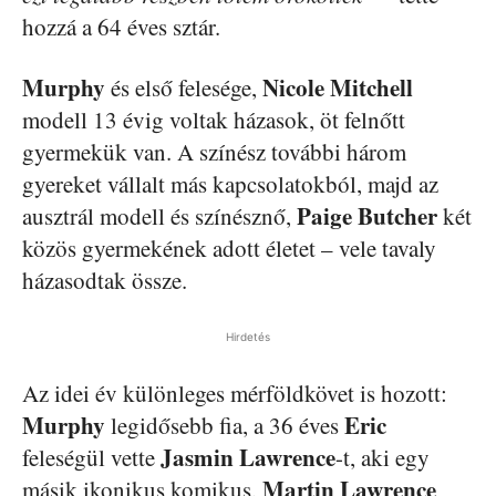
hozzá a 64 éves sztár.
Murphy
Nicole Mitchell
és első felesége,
modell 13 évig voltak házasok, öt felnőtt
gyermekük van. A színész további három
gyereket vállalt más kapcsolatokból, majd az
Paige Butcher
ausztrál modell és színésznő,
két
közös gyermekének adott életet – vele tavaly
házasodtak össze.
Hirdetés
Az idei év különleges mérföldkövet is hozott:
Murphy
Eric
legidősebb fia, a 36 éves
Jasmin Lawrence
feleségül vette
-t, aki egy
Martin Lawrence
másik ikonikus komikus,