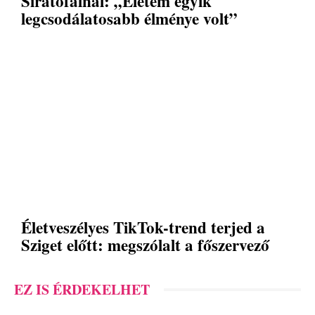
Siratófalnál: „Életem egyik
legcsodálatosabb élménye volt”
Életveszélyes TikTok-trend terjed a
Sziget előtt: megszólalt a főszervező
EZ IS ÉRDEKELHET