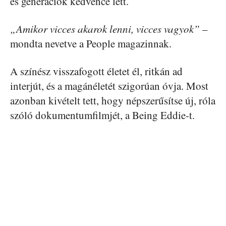
és generációk kedvence lett.
„Amikor vicces akarok lenni, vicces vagyok”
–
mondta nevetve a People magazinnak.
A színész visszafogott életet él, ritkán ad
interjút, és a magánéletét szigorúan óvja. Most
azonban kivételt tett, hogy népszerűsítse új, róla
szóló dokumentumfilmjét, a Being Eddie-t.