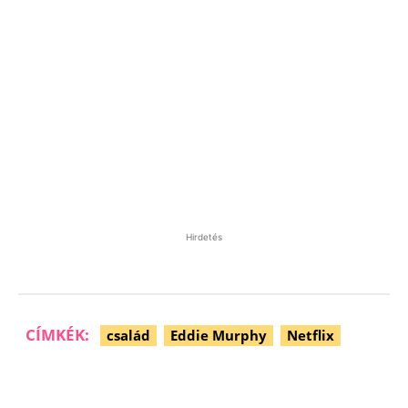
Hirdetés
CÍMKÉK:
család
Eddie Murphy
Netflix
Facebook
Pinterest
WhatsApp