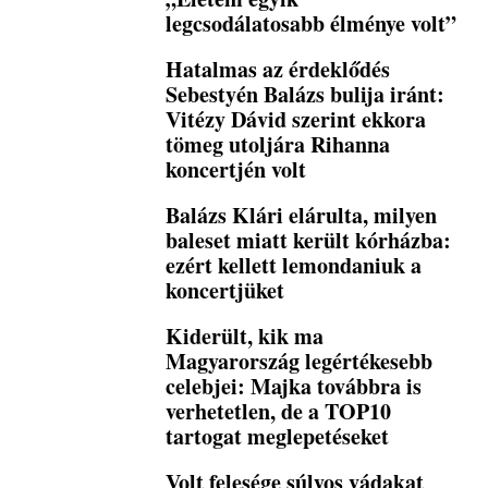
legcsodálatosabb élménye volt”
Hatalmas az érdeklődés
Sebestyén Balázs bulija iránt:
Vitézy Dávid szerint ekkora
tömeg utoljára Rihanna
koncertjén volt
Balázs Klári elárulta, milyen
baleset miatt került kórházba:
ezért kellett lemondaniuk a
koncertjüket
Kiderült, kik ma
Magyarország legértékesebb
celebjei: Majka továbbra is
verhetetlen, de a TOP10
tartogat meglepetéseket
Volt felesége súlyos vádakat