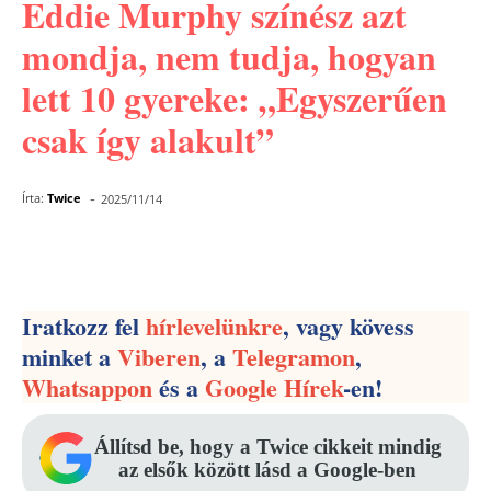
Eddie Murphy színész azt
mondja, nem tudja, hogyan
lett 10 gyereke: „Egyszerűen
csak így alakult”
-
Írta:
Twice
2025/11/14
Facebook
Pinterest
WhatsApp
Iratkozz fel
hírlevelünkre
, vagy kövess
minket a
Viberen
, a
Telegramon
,
Whatsappon
és a
Google Hírek
-en!
Állítsd be, hogy a Twice cikkeit mindig
az elsők között lásd a Google-ben