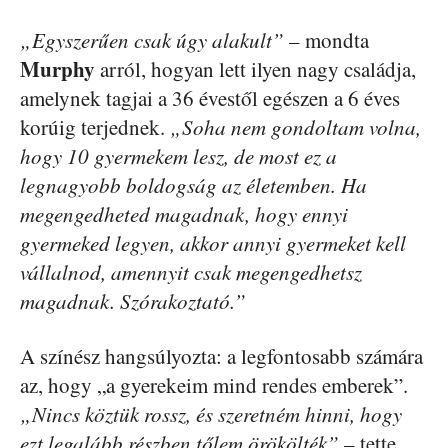
„Egyszerűen csak úgy alakult”
– mondta
Murphy
arról, hogyan lett ilyen nagy családja,
amelynek tagjai a 36 évestől egészen a 6 éves
korúig terjednek.
„Soha nem gondoltam volna,
hogy 10 gyermekem lesz, de most ez a
legnagyobb boldogság az életemben. Ha
megengedheted magadnak, hogy ennyi
gyermeked legyen, akkor annyi gyermeket kell
vállalnod, amennyit csak megengedhetsz
magadnak. Szórakoztató.”
A színész hangsúlyozta: a legfontosabb számára
az, hogy „a gyerekeim mind rendes emberek”.
„Nincs köztük rossz, és szeretném hinni, hogy
ezt legalább részben tőlem örökölték”
– tette