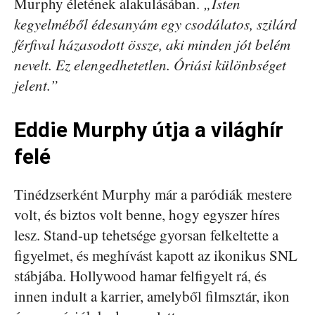
Murphy életének alakulásában.
„Isten
kegyelméből édesanyám egy csodálatos, szilárd
férfival házasodott össze, aki minden jót belém
nevelt. Ez elengedhetetlen. Óriási különbséget
jelent.”
Eddie Murphy útja a világhír
felé
Tinédzserként Murphy már a paródiák mestere
volt, és biztos volt benne, hogy egyszer híres
lesz. Stand-up tehetsége gyorsan felkeltette a
figyelmet, és meghívást kapott az ikonikus SNL
stábjába. Hollywood hamar felfigyelt rá, és
innen indult a karrier, amelyből filmsztár, ikon