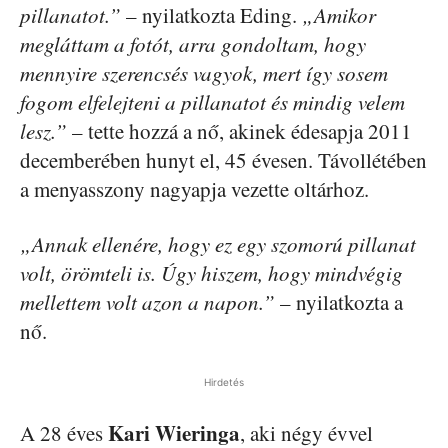
pillanatot.”
– nyilatkozta Eding.
„Amikor
megláttam a fotót, arra gondoltam, hogy
mennyire szerencsés vagyok, mert így sosem
fogom elfelejteni a pillanatot és mindig velem
lesz.”
– tette hozzá a nő, akinek édesapja 2011
decemberében hunyt el, 45 évesen. Távollétében
a menyasszony nagyapja vezette oltárhoz.
„Annak ellenére, hogy ez egy szomorú pillanat
volt, örömteli is. Úgy hiszem, hogy mindvégig
mellettem volt azon a napon.”
– nyilatkozta a
nő.
Hirdetés
Kari Wieringa
A 28 éves
, aki négy évvel