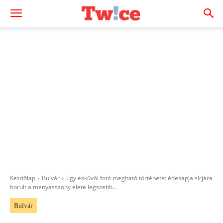
Kezdőlap
Bulvár
Egy esküvői fotó megható története: édesapja sírjára
borult a menyasszony élete legszebb...
Bulvár