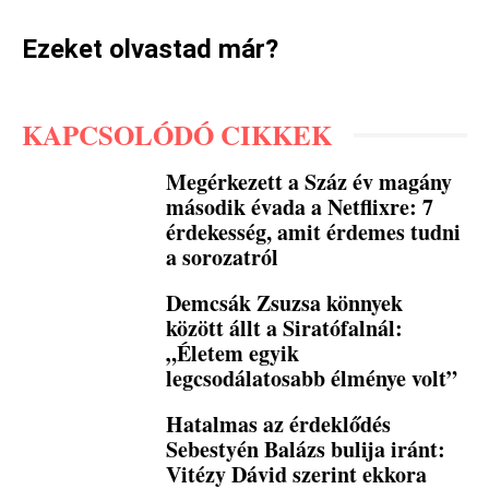
Ezeket olvastad már?
KAPCSOLÓDÓ CIKKEK
Megérkezett a Száz év magány
második évada a Netflixre: 7
érdekesség, amit érdemes tudni
a sorozatról
Demcsák Zsuzsa könnyek
között állt a Siratófalnál:
„Életem egyik
legcsodálatosabb élménye volt”
Hatalmas az érdeklődés
Sebestyén Balázs bulija iránt:
Vitézy Dávid szerint ekkora