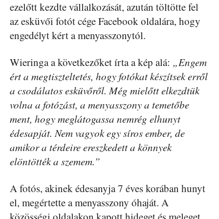
ezelőtt kezdte vállalkozását, azután töltötte fel
az esküvői fotót cége Facebook oldalára, hogy
engedélyt kért a menyasszonytól.
Wieringa a következőket írta a kép alá:
„Engem
ért a megtiszteltetés, hogy fotókat készítsek erről
a csodálatos esküvőről. Még mielőtt elkezdtük
volna a fotózást, a menyasszony a temetőbe
ment, hogy meglátogassa nemrég elhunyt
édesapját. Nem vagyok egy síros ember, de
amikor a térdeire ereszkedett a könnyek
elöntötték a szemem.”
A fotós, akinek édesanyja 7 éves korában hunyt
el, megértette a menyasszony óhaját. A
közösségi oldalakon kapott hideget és meleget