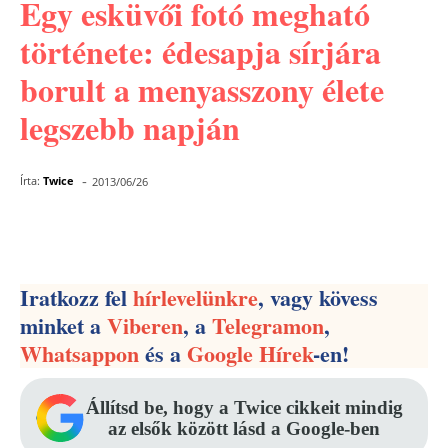
Egy esküvői fotó megható
története: édesapja sírjára
borult a menyasszony élete
legszebb napján
-
Írta:
Twice
2013/06/26
Facebook
Pinterest
WhatsApp
Iratkozz fel
hírlevelünkre
, vagy kövess
minket a
Viberen
, a
Telegramon
,
Whatsappon
és a
Google Hírek
-en!
Állítsd be, hogy a Twice cikkeit mindig
az elsők között lásd a Google-ben