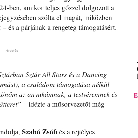
24-ben, amikor teljes gőzzel dolgozott a
ejegyzésében szólta el magát, miközben
 – és a párjának a rengeteg támogatásért.
Hirdetés
Sztárban Sztár All Stars és a Dancing
gymást), a családom támogatása nélkül
szönöm az anyukámnak, a testvéremnek és
E
átteret”
– idézte a műsorvezetőt még
Szabó Zsófi
ndolja,
és a rejtélyes