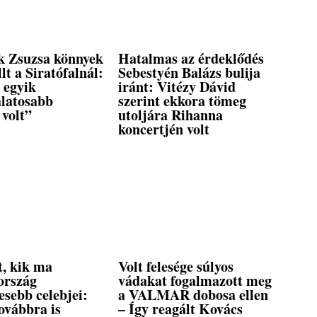
 Zsuzsa könnyek
Hatalmas az érdeklődés
llt a Siratófalnál:
Sebestyén Balázs bulija
 egyik
iránt: Vitézy Dávid
álatosabb
szerint ekkora tömeg
 volt”
utoljára Rihanna
koncertjén volt
t, kik ma
Volt felesége súlyos
ország
vádakat fogalmazott meg
esebb celebjei:
a VALMAR dobosa ellen
ovábbra is
– Így reagált Kovács