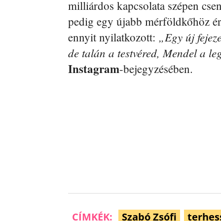
milliárdos kapcsolata szépen cse
pedig egy újabb mérföldkőhöz ér
„Egy új fejez
ennyit nyilatkozott:
de talán a testvéred, Mendel a l
Instagram
-bejegyzésében.
CÍMKÉK:
Szabó Zsófi
terhes