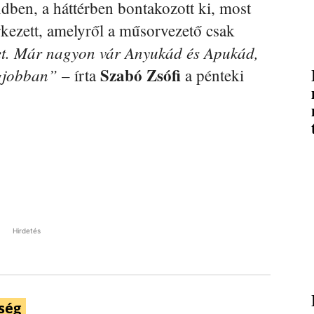
ndben, a háttérben bontakozott ki, most
kezett, amelyről a műsorvezető csak
et. Már nagyon vár Anyukád és Apukád,
Szabó Zsófi
egjobban”
– írta
a pénteki
Hirdetés
ség