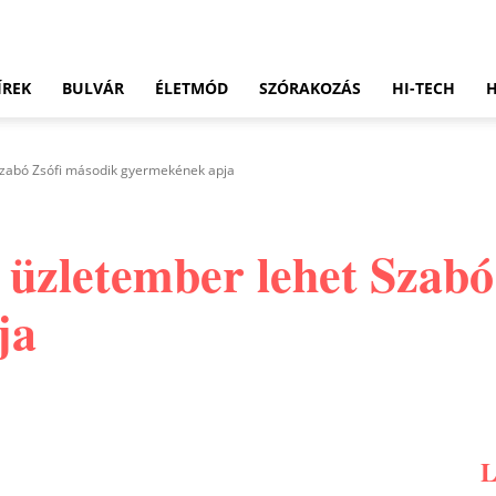
ÍREK
BULVÁR
ÉLETMÓD
SZÓRAKOZÁS
HI-TECH
Szabó Zsófi második gyermekének apja
 üzletember lehet Szabó
ja
Pinterest
WhatsApp
Email