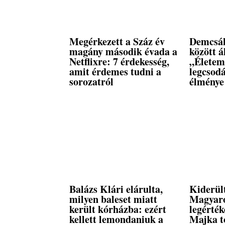
Megérkezett a Száz év
Demcsák
magány második évada a
között á
Netflixre: 7 érdekesség,
„Életem
amit érdemes tudni a
legcsod
sorozatról
élménye
Balázs Klári elárulta,
Kiderül
milyen baleset miatt
Magyar
került kórházba: ezért
legérték
kellett lemondaniuk a
Majka t