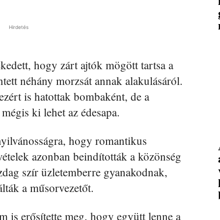
Hirdetés
kedett, hogy zárt ajtók mögött tartsa a
ntett néhány morzsát annak alakulásáról.
ezért is hatottak bombaként, de a
 mégis ki lehet az édesapa.
yilvánosságra, hogy romantikus
vételek azonban beindították a közönség
gazdag szír üzletemberre gyanakodnak,
lták a műsorvezetőt.
m is erősítette meg, hogy együtt lenne a