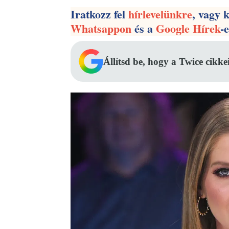
Iratkozz fel
hírlevelünkre
, vagy 
Whatsappon
és a
Google Hírek
-
Állítsd be, hogy a Twice cikke