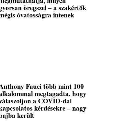
megmutathatja, milyen
gyorsan öregszel – a szakértők
mégis óvatosságra intenek
Anthony Fauci több mint 100
alkalommal megtagadta, hogy
válaszoljon a COVID-dal
kapcsolatos kérdésekre – nagy
bajba került