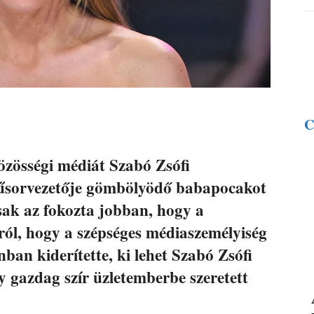
C
özösségi médiát Szabó Zsófi
űsorvezetője gömbölyödő babapocakot
csak az fokozta jobban, hogy a
ról, hogy a szépséges médiaszemélyiség
ban kiderítette, ki lehet Szabó Zsófi
 gazdag szír üzletemberbe szeretett