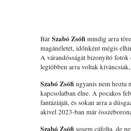
Szabó Zsófi
Bár
mindig arra töre
magánéletét, időnként mégis elhi
A várandósságát bizonyító fotók 
legtöbben arra voltak kíváncsiak,
Szabó Zsófi
ugyanis nem hozta n
kapcsolatban élne. A pocakos fel
fantáziáját, és sokan arra a dús
akivel 2023-ban már összeboroná
Szabó Zsófi
sosem cáfolta, de ne