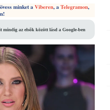
kövess minket a
Viberen
, a
Telegramon
,
en!
it mindig az elsők között lásd a Google-ben