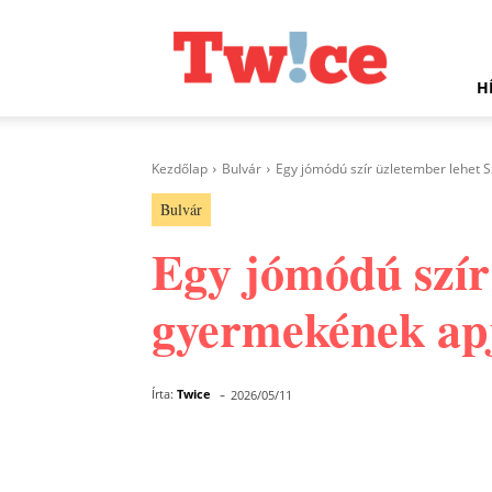
Twice.hu
H
Kezdőlap
Bulvár
Egy jómódú szír üzletember lehet 
Bulvár
Egy jómódú szír
gyermekének ap
-
Írta:
Twice
2026/05/11
Facebook
Megosztás