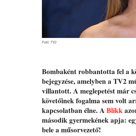
Fotó: TV2
Bombaként robbantotta fel a k
bejegyzése, amelyben a TV2 m
villantott. A meglepetést már 
követőinek fogalma sem volt ar
kapcsolatban élne. A
Blikk
azon
második gyermekének apja: egy
bele a műsorvezető!