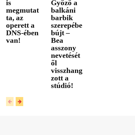
is
Győző a
megmutat
balkáni
ta, az
barbik
operett a
szerepébe
DNS-ében
bújt –
van!
Bea
asszony
nevetését
ől
visszhang
zott a
stúdió!