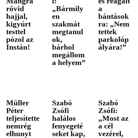
Mangra
l:
és reagált
rövid
„Bármily
a
hajjal,
en
bántások
kigyúrt
szakmát
ra: „Nem
testtel
megtanul
tettek
pózol az
ok,
parkolóp
Instán!
bárhol
ályára!”
megállom
a helyem”
Müller
Szabó
Szabó
Péter
Zsófi
Zsófi:
teljesítette
halálos
„Most az
nemrég
fenyegeté
a cél
elhunyt
seket kap,
vezérel,