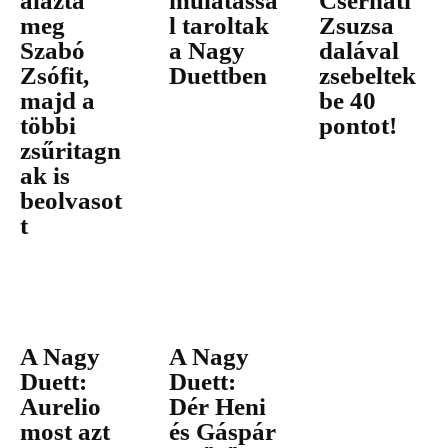
alázta
mulatássa
Cserháti
meg
l taroltak
Zsuzsa
Szabó
a Nagy
dalával
Zsófit,
Duettben
zsebeltek
majd a
be 40
többi
pontot!
zsűritagn
ak is
beolvasot
t
A Nagy
A Nagy
Duett:
Duett:
Aurelio
Dér Heni
most azt
és Gáspár