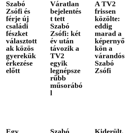
Szabó
Váratlan
A TV2
Zsófi és
bejelentés
frissen
férje új
t tett
közölte:
családi
Szabó
eddig
fészket
Zsófi: két
marad a
választott
év után
képernyő
ak közös
távozik a
kön a
gyerekük
TV2
várandós
érkezése
egyik
Szabó
előtt
legnépsze
Zsófi
rűbb
műsorábó
l
Egy
Szabó
Kiderült,