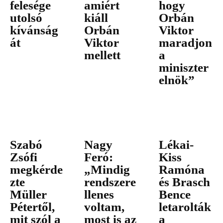
felesége
amiért
hogy
utolsó
kiáll
Orbán
kívánság
Orbán
Viktor
át
Viktor
maradjon
mellett
a
miniszter
elnök”
Szabó
Nagy
Lékai-
Zsófi
Feró:
Kiss
megkérde
„Mindig
Ramóna
zte
rendszere
és Brasch
Müller
llenes
Bence
Pétertől,
voltam,
letarolták
mit szól a
most is az
a