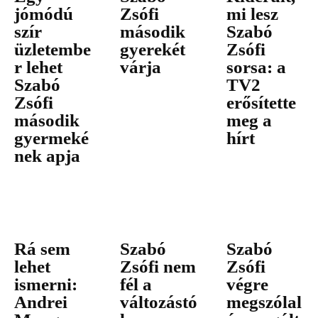
jómódú
Zsófi
mi lesz
szír
második
Szabó
üzletembe
gyerekét
Zsófi
r lehet
várja
sorsa: a
Szabó
TV2
Zsófi
erősítette
második
meg a
gyermeké
hírt
nek apja
Rá sem
Szabó
Szabó
lehet
Zsófi nem
Zsófi
ismerni:
fél a
végre
Andrei
változástó
megszólal