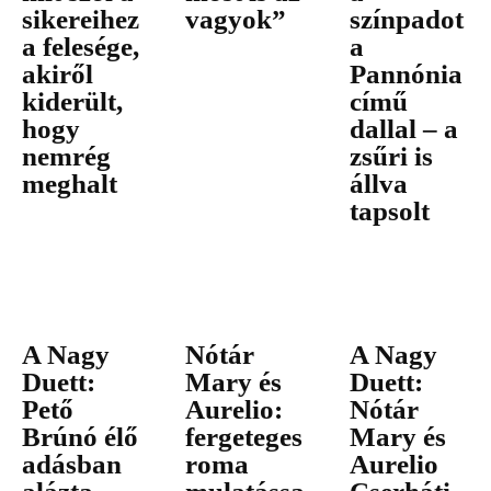
sikereihez
vagyok”
színpadot
a felesége,
a
akiről
Pannónia
kiderült,
című
hogy
dallal – a
nemrég
zsűri is
meghalt
állva
tapsolt
A Nagy
Nótár
A Nagy
Duett:
Mary és
Duett:
Pető
Aurelio:
Nótár
Brúnó élő
fergeteges
Mary és
adásban
roma
Aurelio