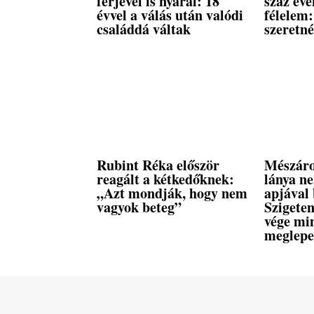
férjével is nyaral: 18
száz éve
évvel a válás után valódi
félelem:
családdá váltak
szeretn
Rubint Réka először
Mészáro
reagált a kétkedőknek:
lánya n
„Azt mondják, hogy nem
apjával 
vagyok beteg”
Szigeten
vége mi
meglepe