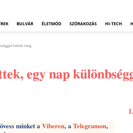
ÍREK
BULVÁR
ÉLETMÓD
SZÓRAKOZÁS
HI-TECH
nbséggel haltak meg
ttek, egy nap különbség
Pinterest
WhatsApp
Email
kövess minket a
Viberen
, a
Telegramon
,