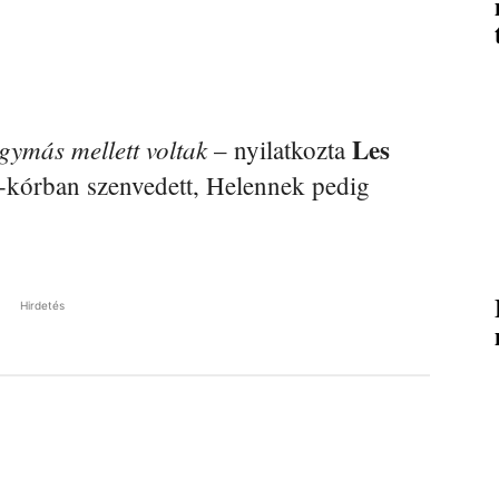
Les
gymás mellett voltak
– nyilatkozta
-kórban szenvedett, Helennek pedig
Hirdetés
Pinterest
WhatsApp
Email