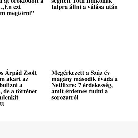
n át öröklődött a
segített Tóth Ildikónak
 „Én ezt
talpra állni a válása után
ém megtörni”
s Árpád Zsolt
Megérkezett a Száz év
em akart az
magány második évada a
bulizni a
Netflixre: 7 érdekesség,
, de a történet
amit érdemes tudni a
ndenkit
sorozatról
tt