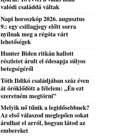
valódi családdá váltak
Napi horoszkóp 2026. augusztus
9.: egy csillagjegy előtt sorra
nyílnak meg a régóta várt
lehetőségek
Hunter Biden ritkán hallott
részletet árult el édesapja súlyos
betegségéről
Tóth Ildikó családjában száz éven
át öröklődött a félelem: „Én ezt
szeretném megtörni”
Melyik nő tűnik a legidősebbnek?
Az első válaszod meglepően sokat
árulhat el arról, hogyan látod az
embereket