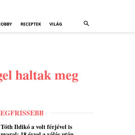
HOBBY
RECEPTEK
VILÁG
gel haltak meg
LEGFRISSEBB
Tóth Ildikó a volt férjével is
nyaral: 18 évvel a válás után