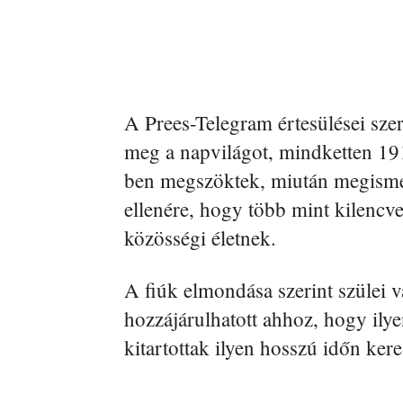
A Prees-Telegram értesülései sze
meg a napvilágot, mindketten 19
ben megszöktek, miután megisme
ellenére, hogy több mint kilencven
közösségi életnek.
A fiúk elmondása szerint szülei v
hozzájárulhatott ahhoz, hogy ily
kitartottak ilyen hosszú időn ker