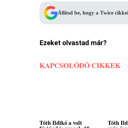
Állítsd be, hogy a Twice cikke
Ezeket olvastad már?
KAPCSOLÓDÓ CIKKEK
Tóth Ildikó a volt
Tóth Ild