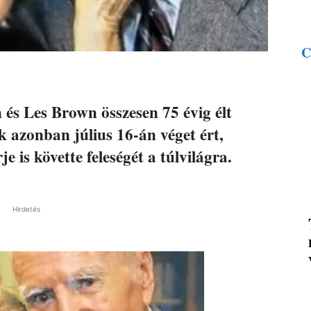
C
 és Les Brown összesen 75 évig élt
ük azonban július 16-án véget ért,
e is követte feleségét a túlvilágra.
Hirdetés