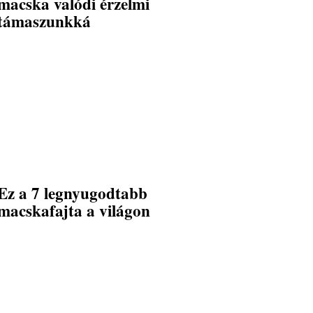
macska valódi érzelmi
támaszunkká
Ez a 7 legnyugodtabb
macskafajta a világon