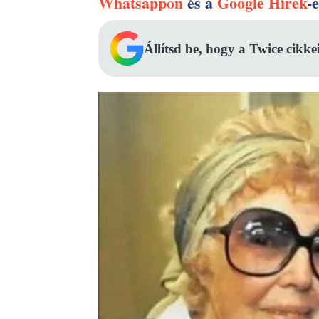
Whatsappon
és a
Google Hírek
-
Állítsd be, hogy a Twice cikke