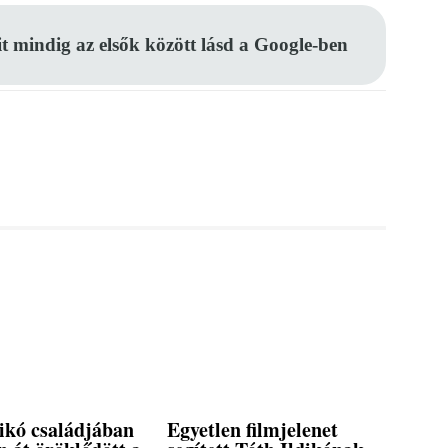
it mindig az elsők között lásd a Google-ben
ikó családjában
Egyetlen filmjelenet