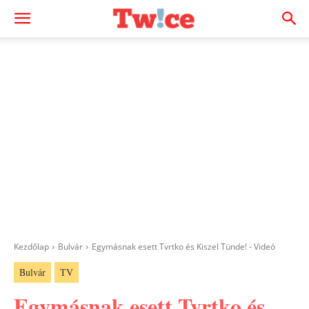
Kezdőlap
Bulvár
Egymásnak esett Tvrtko és Kiszel Tünde! - Videó
Bulvár
TV
Egymásnak esett Tvrtko és