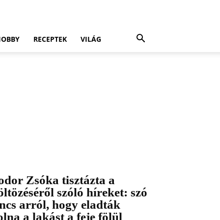
HOBBY
RECEPTEK
VILÁG
odor Zsóka tisztázta a
öltözéséről szóló híreket: szó
incs arról, hogy eladták
olna a lakást a feje fölül