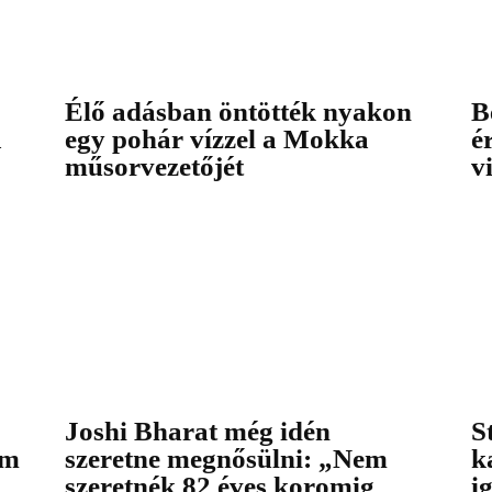
Élő adásban öntötték nyakon
B
a
egy pohár vízzel a Mokka
é
műsorvezetőjét
v
Joshi Bharat még idén
S
em
szeretne megnősülni: „Nem
k
szeretnék 82 éves koromig
i