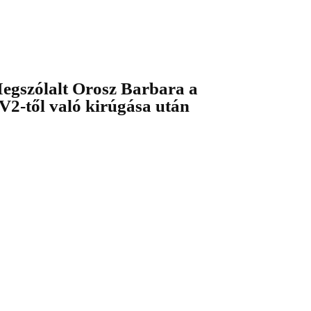
egszólalt Orosz Barbara a
V2-től való kirúgása után