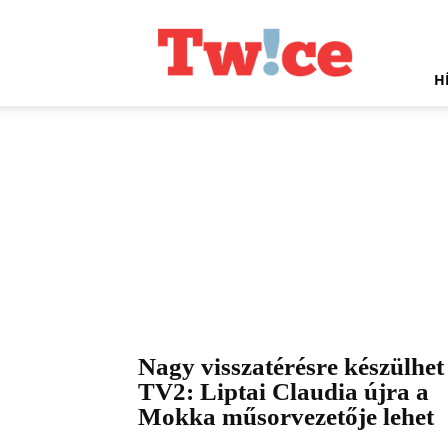
Twice.hu
H
Nagy visszatérésre készülhet
TV2: Liptai Claudia újra a
Mokka műsorvezetője lehet