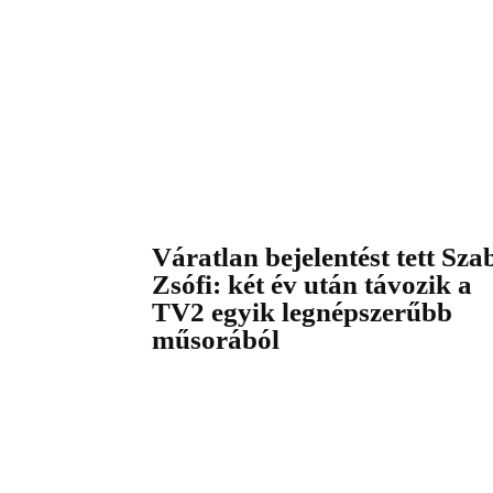
Váratlan bejelentést tett Sza
Zsófi: két év után távozik a
TV2 egyik legnépszerűbb
műsorából