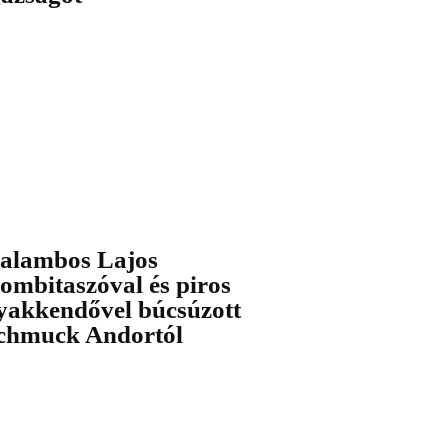
alambos Lajos
rombitaszóval és piros
yakkendővel búcsúzott
chmuck Andortól