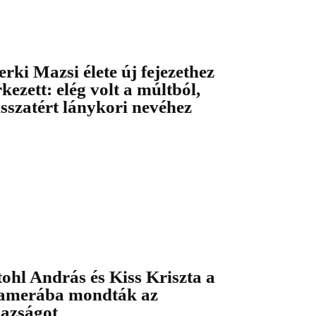
erki Mazsi élete új fejezethez
rkezett: elég volt a múltból,
isszatért lánykori nevéhez
tohl András és Kiss Kriszta a
amerába mondták az
gazságot