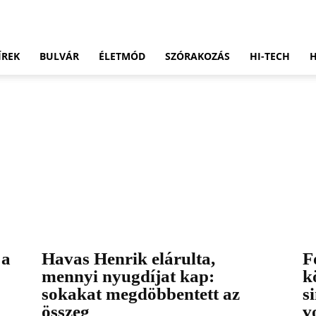
ÍREK
BULVÁR
ÉLETMÓD
SZÓRAKOZÁS
HI-TECH
 a
Havas Henrik elárulta,
F
mennyi nyugdíjat kap:
k
sokakat megdöbbentett az
s
összeg
v