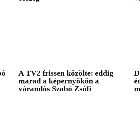
bó
A TV2 frissen közölte: eddig
D
marad a képernyőkön a
é
várandós Szabó Zsófi
m