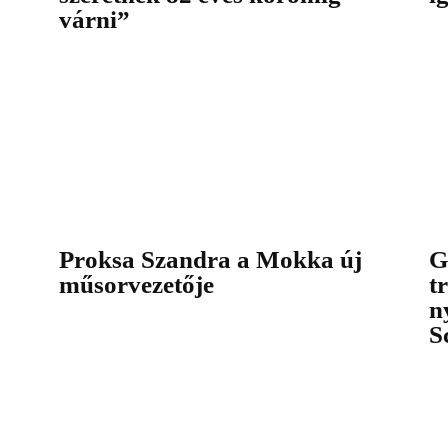
várni”
Proksa Szandra a Mokka új
G
műsorvezetője
t
n
S