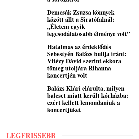
Demcsák Zsuzsa könnyek
között állt a Siratófalnál:
„Életem egyik
legcsodálatosabb élménye volt”
Hatalmas az érdeklődés
Sebestyén Balázs bulija iránt:
Vitézy Dávid szerint ekkora
tömeg utoljára Rihanna
koncertjén volt
Balázs Klári elárulta, milyen
baleset miatt került kórházba:
ezért kellett lemondaniuk a
koncertjüket
LEGFRISSEBB