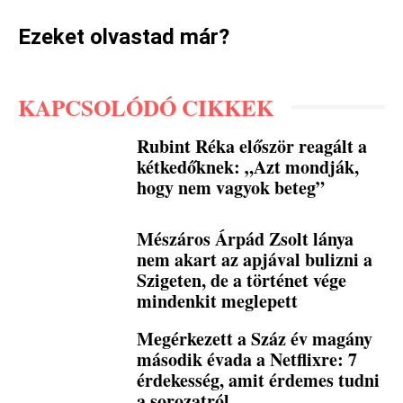
Ezeket olvastad már?
KAPCSOLÓDÓ CIKKEK
Rubint Réka először reagált a
kétkedőknek: „Azt mondják,
hogy nem vagyok beteg”
Mészáros Árpád Zsolt lánya
nem akart az apjával bulizni a
Szigeten, de a történet vége
mindenkit meglepett
Megérkezett a Száz év magány
második évada a Netflixre: 7
érdekesség, amit érdemes tudni
a sorozatról