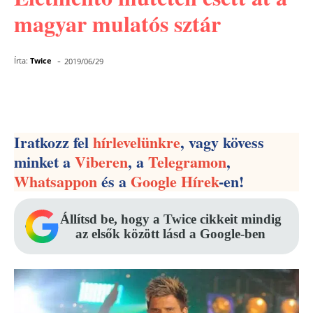
magyar mulatós sztár
-
Írta:
Twice
2019/06/29
Facebook
Pinterest
WhatsApp
Iratkozz fel
hírlevelünkre
, vagy kövess
minket a
Viberen
, a
Telegramon
,
Whatsappon
és a
Google Hírek
-en!
Állítsd be, hogy a Twice cikkeit mindig
az elsők között lásd a Google-ben