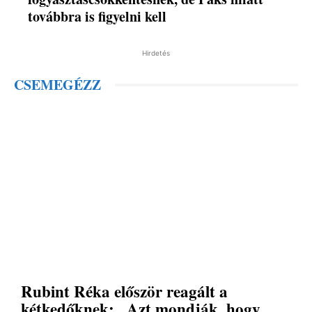
továbbra is figyelni kell
Hirdetés
CSEMEGÉZZ
Rubint Réka először reagált a
kétkedőknek: „Azt mondják, hogy