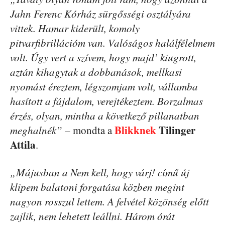
Jahn Ferenc Kórház sürgősségi osztályára
vittek. Hamar kiderült, komoly
pitvarfibrillációm van. Valóságos halálfélelmem
volt. Úgy vert a szívem, hogy majd’ kiugrott,
aztán kihagytak a dobbanások, mellkasi
nyomást éreztem, légszomjam volt, vállamba
hasított a fájdalom, verejtékeztem. Borzalmas
érzés, olyan, mintha a következő pillanatban
Blikknek
Tilinger
meghalnék”
– mondta a
Attila
.
„Májusban a Nem kell, hogy várj! című új
klipem balatoni forgatása közben megint
nagyon rosszul lettem. A felvétel közönség előtt
zajlik, nem lehetett leállni. Három órát