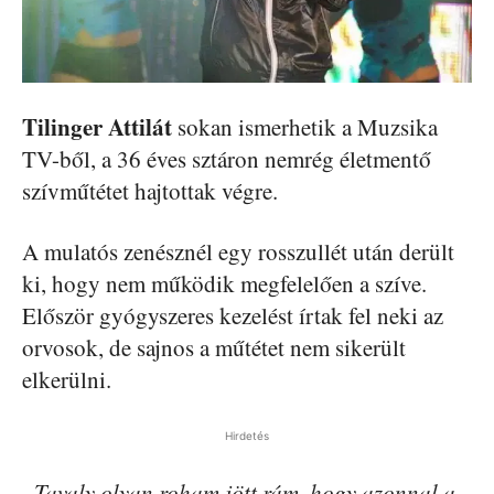
Tilinger Attilát
sokan ismerhetik a Muzsika
TV-ből, a 36 éves sztáron nemrég életmentő
szívműtétet hajtottak végre.
A mulatós zenésznél egy rosszullét után derült
ki, hogy nem működik megfelelően a szíve.
Először gyógyszeres kezelést írtak fel neki az
orvosok, de sajnos a műtétet nem sikerült
elkerülni.
Hirdetés
„Tavaly olyan roham jött rám, hogy azonnal a