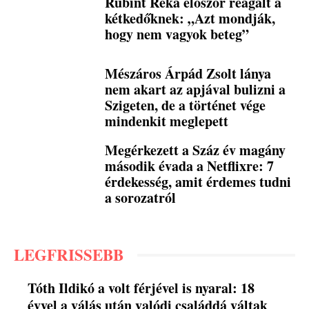
Rubint Réka először reagált a
kétkedőknek: „Azt mondják,
hogy nem vagyok beteg”
Mészáros Árpád Zsolt lánya
nem akart az apjával bulizni a
Szigeten, de a történet vége
mindenkit meglepett
Megérkezett a Száz év magány
második évada a Netflixre: 7
érdekesség, amit érdemes tudni
a sorozatról
LEGFRISSEBB
Tóth Ildikó a volt férjével is nyaral: 18
évvel a válás után valódi családdá váltak