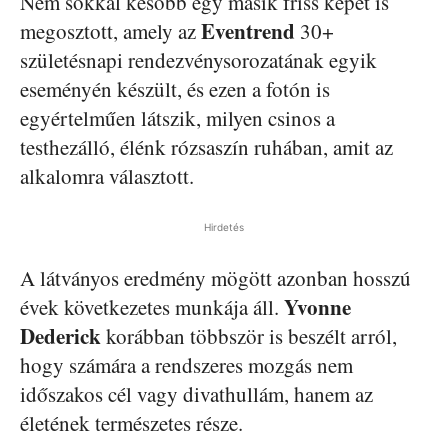
Nem sokkal később egy másik friss képet is
Eventrend
megosztott, amely az
30+
születésnapi rendezvénysorozatának egyik
eseményén készült, és ezen a fotón is
egyértelműen látszik, milyen csinos a
testhezálló, élénk rózsaszín ruhában, amit az
alkalomra választott.
Hirdetés
A látványos eredmény mögött azonban hosszú
Yvonne
évek következetes munkája áll.
Dederick
korábban többször is beszélt arról,
hogy számára a rendszeres mozgás nem
időszakos cél vagy divathullám, hanem az
életének természetes része.