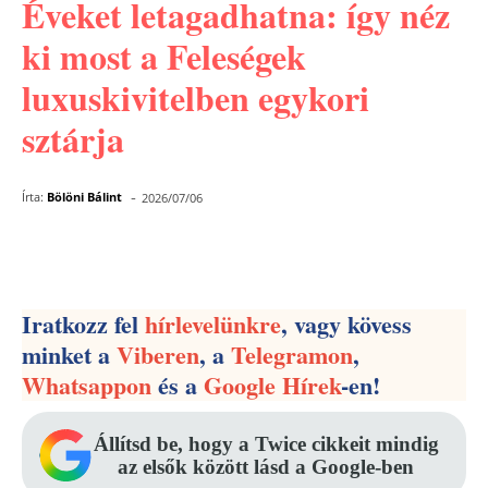
Éveket letagadhatna: így néz
ki most a Feleségek
luxuskivitelben egykori
sztárja
-
Írta:
Bölöni Bálint
2026/07/06
Facebook
Pinterest
WhatsApp
Iratkozz fel
hírlevelünkre
, vagy kövess
minket a
Viberen
, a
Telegramon
,
Whatsappon
és a
Google Hírek
-en!
Állítsd be, hogy a Twice cikkeit mindig
az elsők között lásd a Google-ben