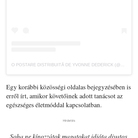
O POSTARE DISTRIBUITĂ DE YVONNE DEDERICK (@YVONNEDEDERICK)
Egy korábbi közösségi oldalas bejegyzésében is
erről írt, amikor követőinek adott tanácsot az
egészséges életmóddal kapcsolatban.
Hirdetés
„Soha ne kínozzátok magatokat idióta divatos