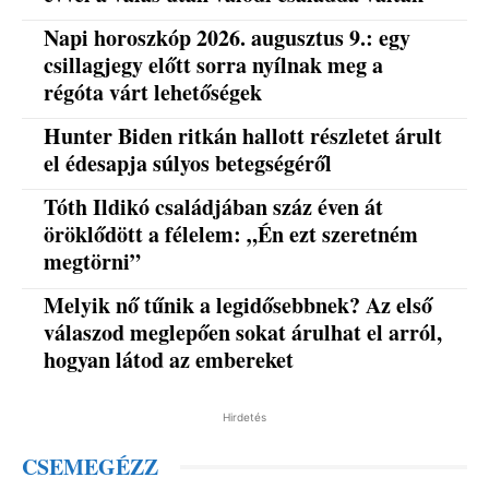
Napi horoszkóp 2026. augusztus 9.: egy
csillagjegy előtt sorra nyílnak meg a
régóta várt lehetőségek
Hunter Biden ritkán hallott részletet árult
el édesapja súlyos betegségéről
Tóth Ildikó családjában száz éven át
öröklődött a félelem: „Én ezt szeretném
megtörni”
Melyik nő tűnik a legidősebbnek? Az első
válaszod meglepően sokat árulhat el arról,
hogyan látod az embereket
Hirdetés
CSEMEGÉZZ