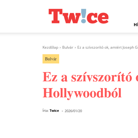
Twice.hu
H
Kezdőlap
Bulvár
Ez a szívszorító ok, amiért Joseph 
Bulvár
Ez a szívszorító
Hollywoodból
-
Írta:
Twice
2026/01/20
Facebook
Megosztás