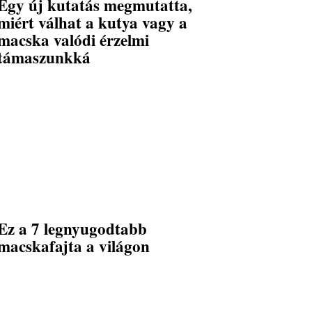
Egy új kutatás megmutatta,
miért válhat a kutya vagy a
macska valódi érzelmi
támaszunkká
Ez a 7 legnyugodtabb
macskafajta a világon