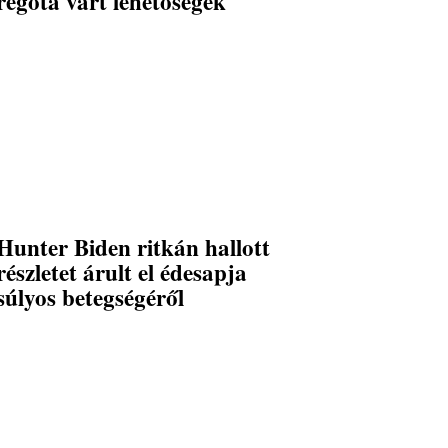
régóta várt lehetőségek
Hunter Biden ritkán hallott
részletet árult el édesapja
súlyos betegségéről