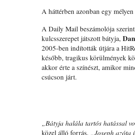
A háttérben azonban egy mélyen 
A Daily Mail beszámolója szerin
Dan
kulcsszerepet játszott bátyja,
2005-ben indították útjára a Hit
később, tragikus körülmények köz
akkor érte a színészt, amikor min
csúcson járt.
„Bátyja halála tartós hatással vo
„Joseph azóta i
közel álló forrás.