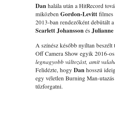
Dan
halála után a HitRecord továb
Gordon-Levitt
miközben
filmes 
2013-ban rendezőként debütált 
Scarlett Johansson
Julianne
és
A színész később nyíltan beszélt t
Off Camera Show egyik 2016-os 
legnagyobb változást, amit valah
Dan
Felidézte, hogy
hosszú ideig
egy véletlen Burning Man-utazás 
tűzforgatni.