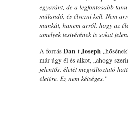
egyaránt, de a legfontosabb tanu
múlandó, és élvezni kell. Nem ar
munkát, hanem arról, hogy az élet
amelyek testvérének is sokat jelen
Dan
Joseph
A forrás
-t
„hősének”
már úgy él és alkot, „ahogy szeri
jelentős, életét megváltoztató hat
életére. Ez nem kétséges.”