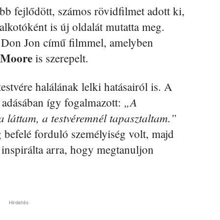
b fejlődött, számos rövidfilmet adott ki,
alkotóként is új oldalát mutatta meg.
a Don Jon című filmmel, amelyben
 Moore
is szerepelt.
estvére halálának lelki hatásairól is. A
„A
adásában így fogalmazott:
a láttam, a testvéremnél tapasztaltam.”
 befelé forduló személyiség volt, majd
inspirálta arra, hogy megtanuljon
Hirdetés