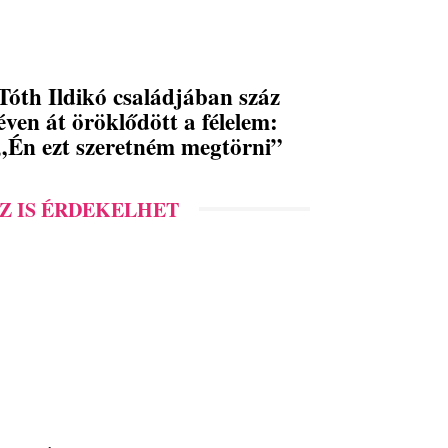
Tóth Ildikó családjában száz
éven át öröklődött a félelem:
„Én ezt szeretném megtörni”
Z IS ÉRDEKELHET