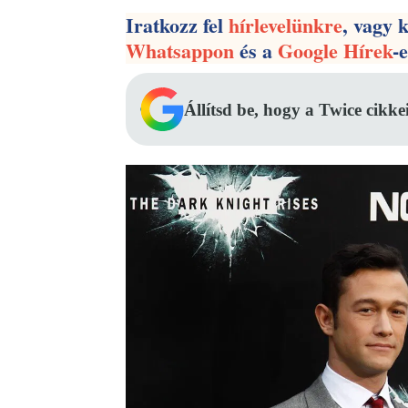
Iratkozz fel
hírlevelünkre
, vagy 
Whatsappon
és a
Google Hírek
-
Állítsd be, hogy a Twice cikke