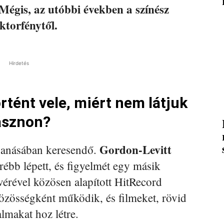
égis, az utóbbi években a színész
ktorfénytől.
Hirdetés
rtént vele, miért nem látjuk
ásznon?
Gordon-Levitt
panásában keresendő.
rébb lépett, és figyelmét egy másik
stvérével közösen alapított HitRecord
özösségként működik, és filmeket, rövid
almakat hoz létre.