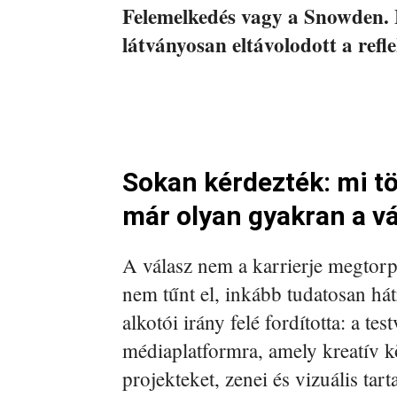
Felemelkedés vagy a Snowden. M
látványosan eltávolodott a refle
Sokan kérdezték: mi tö
már olyan gyakran a v
A válasz nem a karrierje megtor
nem tűnt el, inkább tudatosan hát
alkotói irány felé fordította: a te
médiaplatformra, amely kreatív k
projekteket, zenei és vizuális tart