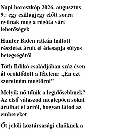
Napi horoszkóp 2026. augusztus
9.: egy csillagjegy előtt sorra
nyílnak meg a régóta várt
lehetőségek
Hunter Biden ritkán hallott
részletet árult el édesapja súlyos
betegségéről
Tóth Ildikó családjában száz éven
át öröklődött a félelem: „Én ezt
szeretném megtörni”
Melyik nő tűnik a legidősebbnek?
Az első válaszod meglepően sokat
árulhat el arról, hogyan látod az
embereket
Őt jelöli köztársasági elnöknek a