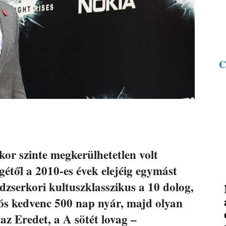
C
or szinte megkerülhetetlen volt
étől a 2010-es évek elejéig egymást
édzserkori kultuszklasszikus a 10 dolog,
iós kedvenc 500 nap nyár, majd olyan
z Eredet, a A sötét lovag –