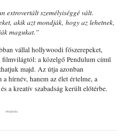
n extrovertált személyiséggé vált.
ket, akik azt mondják, hogy az lehetnek,
tják magukat.”
ban vállal hollywoodi főszerepeket,
a filmvilágtól: a közelgő Pendulum című
thatjuk majd. Az útja azonban
a hírnév, hanem az élet értelme, a
és a kreatív szabadság került előtérbe.
Hirdetés