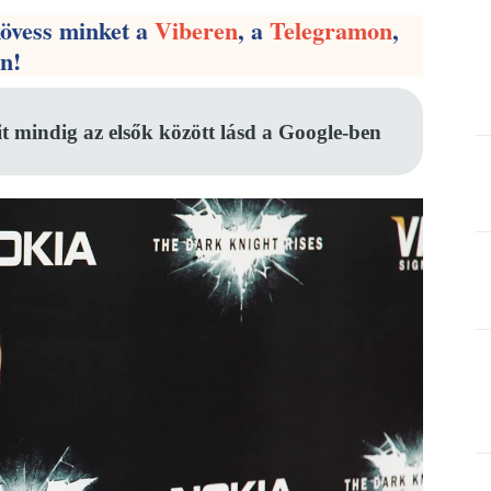
kövess minket a
Viberen
, a
Telegramon
,
en!
it mindig az elsők között lásd a Google-ben