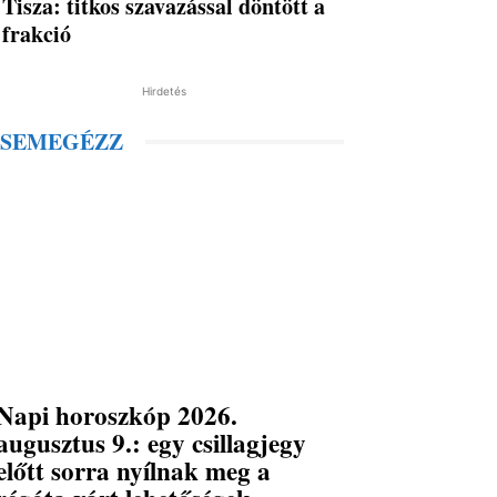
Tisza: titkos szavazással döntött a
frakció
Hirdetés
SEMEGÉZZ
Napi horoszkóp 2026.
augusztus 9.: egy csillagjegy
előtt sorra nyílnak meg a