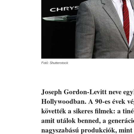
Fotó: Shutterstock
Joseph Gordon-Levitt neve egyk
Hollywoodban. A 90-es évek vég
követték a sikeres filmek: a tin
amit utálok benned, a generác
nagyszabású produkciók, mint a