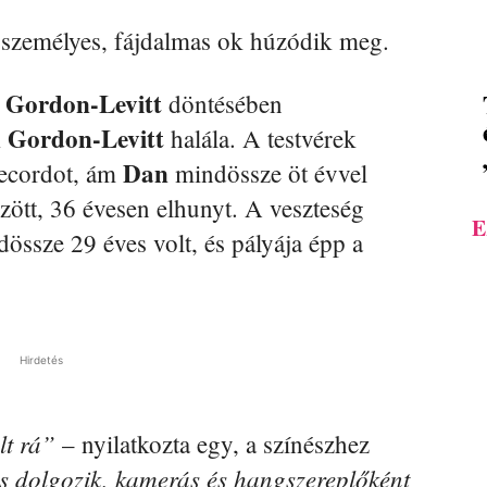
személyes, fájdalmas ok húzódik meg.
Gordon-Levitt
t
döntésében
 Gordon-Levitt
halála. A testvérek
Dan
Recordot, ám
mindössze öt évvel
ött, 36 évesen elhunyt. A veszteség
E
dössze 29 éves volt, és pályája épp a
Hirdetés
lt rá”
– nyilatkozta egy, a színészhez
s dolgozik, kamerás és hangszereplőként