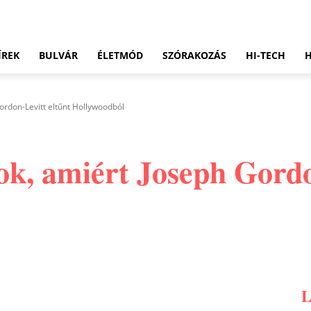
ÍREK
BULVÁR
ÉLETMÓD
SZÓRAKOZÁS
HI-TECH
Gordon-Levitt eltűnt Hollywoodból
 ok, amiért Joseph Gordo
Pinterest
WhatsApp
Email