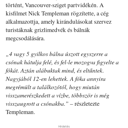
történt, Vancouver-sziget partvidékén. A
kisfilmet Nick Templeman rögzítette, a cég
alkalmazottja, amely kirándulásokat szervez
turistáknak grizlimedvék és bálnák
megcsodálására.
„4 vagy 5 gyilkos bálna úszott egyszerre a
csónak hátulja felé, és fel-le mozogva figyelte a
fókát. Aztán alábuktak mind, és eltűntek.
Nagyjából 12-en lehettek. A fóka annyira
megrémült a találkozótól, hogy miután
visszamerészkedett a vízbe, többször is még
visszaugrott a csónakba.”
– részletezte
Templeman.
Hirdetés