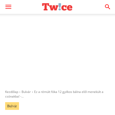
Kezdőlap
Bulvár
Ez a rémült fóka 12 gyilkos bálna elől menekült a
csónakba! -...
Bulvár