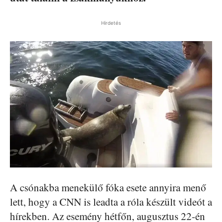
Hirdetés
A csónakba menekülő fóka esete annyira menő
lett, hogy a CNN is leadta a róla készült videót a
hírekben. Az esemény hétfőn, augusztus 22-én