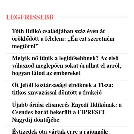
LEGFRISSEBB
Tóth Ildikó családjában száz éven át
öröklődött a félelem: „Én ezt szeretném
megtörni”
Melyik nő tűnik a legidősebbnek? Az első
válaszod meglepően sokat árulhat el arról,
hogyan látod az embereket
Őt jelöli köztársasági elnöknek a Tisza:
titkos szavazással döntött a frakció
Újabb óriási elismerés Enyedi Ildikónak: a
Csendes barát bekerült a FIPRESCI
Nagydíj döntőjébe
Évtizedek óta vártak erre a rajongók: