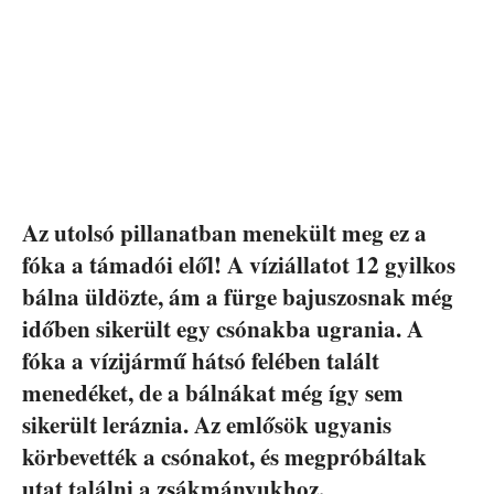
Az utolsó pillanatban menekült meg ez a
fóka a támadói elől! A víziállatot 12 gyilkos
bálna üldözte, ám a fürge bajuszosnak még
időben sikerült egy csónakba ugrania. A
fóka a vízijármű hátsó felében talált
menedéket, de a bálnákat még így sem
sikerült leráznia. Az emlősök ugyanis
körbevették a csónakot, és megpróbáltak
utat találni a zsákmányukhoz.