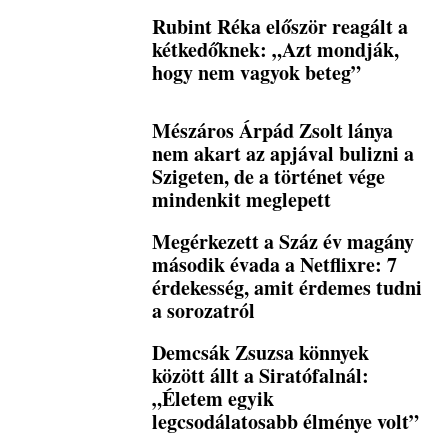
Rubint Réka először reagált a
kétkedőknek: „Azt mondják,
hogy nem vagyok beteg”
Mészáros Árpád Zsolt lánya
nem akart az apjával bulizni a
Szigeten, de a történet vége
mindenkit meglepett
Megérkezett a Száz év magány
második évada a Netflixre: 7
érdekesség, amit érdemes tudni
a sorozatról
Demcsák Zsuzsa könnyek
között állt a Siratófalnál:
„Életem egyik
legcsodálatosabb élménye volt”