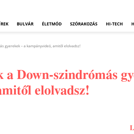
ÍREK
BULVÁR
ÉLETMÓD
SZÓRAKOZÁS
HI-TECH
ás gyerekek – a kampányvideó, amitől elolvadsz!
ek a Down-szindrómás gy
mitől elolvadsz!
Pinterest
WhatsApp
Email