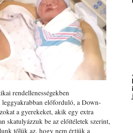
tikai rendellenességekben
 leggyakrabban előforduló, a Down-
okat a gyerekeket, akik egy extra
 skatulyázzuk be az előítéletek szerint,
ódunk tőlük az, hogy nem értjük a