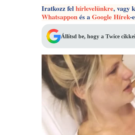
Iratkozz fel
hírlevelünkre
, vagy 
Whatsappon
és a
Google Hírek
-
Állítsd be, hogy a Twice cikke