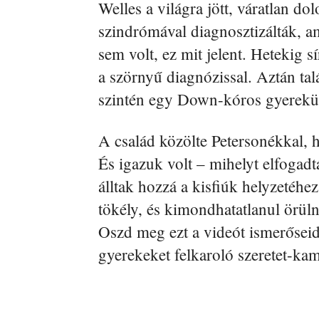
Welles a világra jött, váratlan d
szindrómával diagnosztizálták, a
sem volt, ez mit jelent. Hetekig s
a szörnyű diagnózissal. Aztán ta
szintén egy Down-kóros gyerekük 
A család közölte Petersonékkal, h
És igazuk volt – mihelyt elfogadt
álltak hozzá a kisfiúk helyzetéhe
tökély, és kimondhatatlanul örüln
Oszd meg ezt a videót ismerőseid
gyerekeket felkaroló szeretet-k