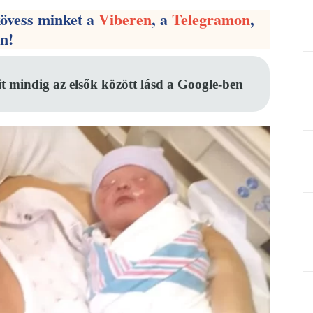
kövess minket a
Viberen
, a
Telegramon
,
en!
it mindig az elsők között lásd a Google-ben