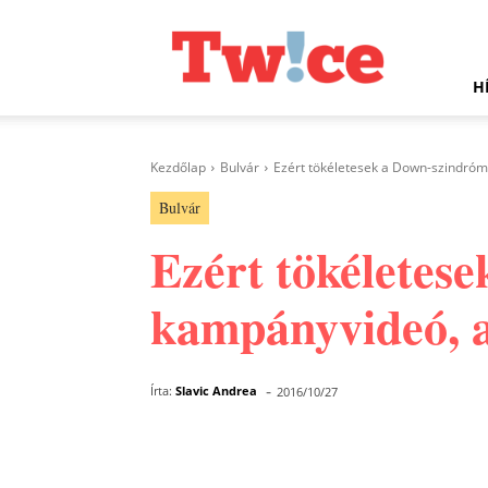
Twice.hu
H
Kezdőlap
Bulvár
Ezért tökéletesek a Down-szindróm
Bulvár
Ezért tökéletes
kampányvideó, a
-
Írta:
Slavic Andrea
2016/10/27
Facebook
Megosztás