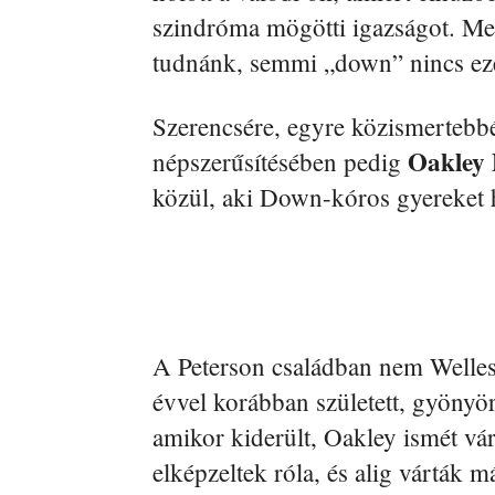
szindróma mögötti igazságot. Mer
tudnánk, semmi „down” nincs ez
Szerencsére, egyre közismertebbé 
Oakley 
népszerűsítésében pedig
közül, aki Down-kóros gyereket h
A Peterson családban nem Welles 
évvel korábban született, gyönyör
amikor kiderült, Oakley ismét vár
elképzeltek róla, és alig várták 