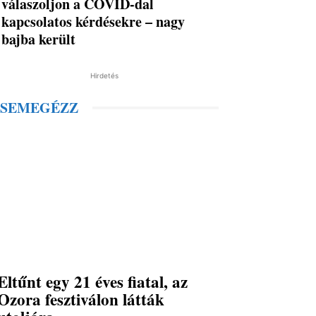
válaszoljon a COVID-dal
kapcsolatos kérdésekre – nagy
bajba került
Hirdetés
SEMEGÉZZ
Eltűnt egy 21 éves fiatal, az
Ozora fesztiválon látták