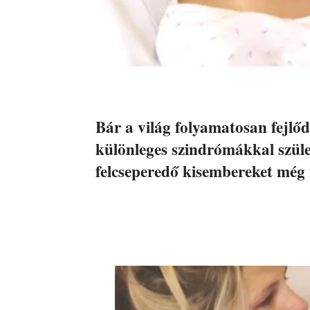
Bár a világ folyamatosan fejlőd
különleges szindrómákkal születe
felcseperedő kisembereket még 