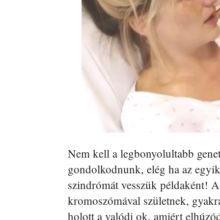
Nem kell a legbonyolultabb gene
gondolkodnunk, elég ha az egyik
szindrómát vesszük példaként! Az
kromoszómával születnek, gyakran
holott a valódi ok, amiért elhúz