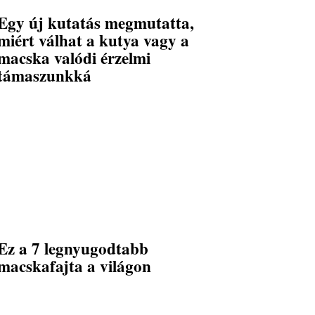
Egy új kutatás megmutatta,
miért válhat a kutya vagy a
macska valódi érzelmi
támaszunkká
Ez a 7 legnyugodtabb
macskafajta a világon