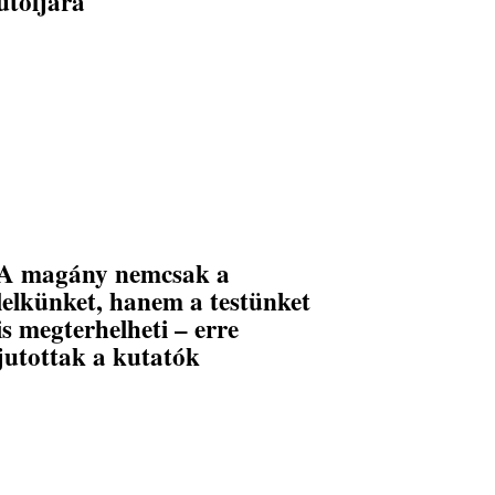
utoljára
A magány nemcsak a
lelkünket, hanem a testünket
is megterhelheti – erre
jutottak a kutatók