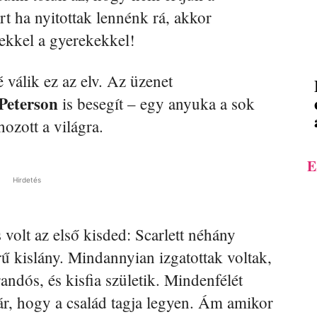
t ha nyitottak lennénk rá, akkor
ekkel a gyerekekkel!
válik ez az elv. Az üzenet
Peterson
is besegít – egy anyuka a sok
ozott a világra.
E
Hirdetés
volt az első kisded: Scarlett néhány
ű kislány. Mindannyian izgatottak voltak,
andós, és kisfia születik. Mindenfélét
már, hogy a család tagja legyen. Ám amikor