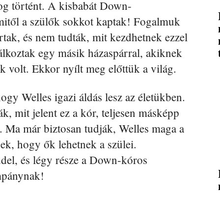
olog történt. A kisbabát Down-
mitől a szülők sokkot kaptak! Fogalmuk
írtak, és nem tudták, mit kezdhetnek ezzel
lálkoztak egy másik házaspárral, akiknek
volt. Ekkor nyílt meg előttük a világ.
ogy Welles igazi áldás lesz az életükben.
ák, mit jelent ez a kór, teljesen másképp
z. Ma már biztosan tudják, Welles maga a
ek, hogy ők lehetnek a szülei.
del, és légy része a Down-kóros
ampánynak!