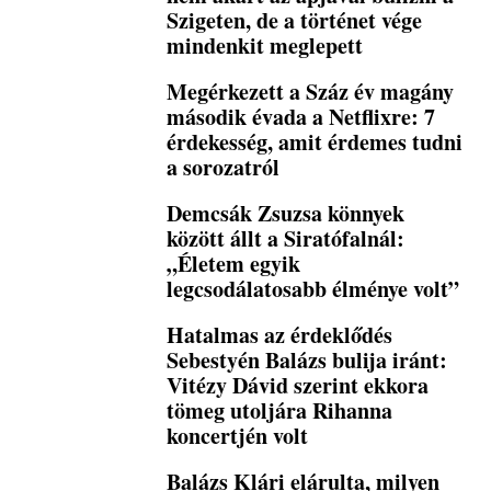
Szigeten, de a történet vége
mindenkit meglepett
Megérkezett a Száz év magány
második évada a Netflixre: 7
érdekesség, amit érdemes tudni
a sorozatról
Demcsák Zsuzsa könnyek
között állt a Siratófalnál:
„Életem egyik
legcsodálatosabb élménye volt”
Hatalmas az érdeklődés
Sebestyén Balázs bulija iránt:
Vitézy Dávid szerint ekkora
tömeg utoljára Rihanna
koncertjén volt
Balázs Klári elárulta, milyen