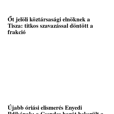
Őt jelöli köztársasági elnöknek a
Tisza: titkos szavazással döntött a
frakció
Újabb óriási elismerés Enyedi
Ildikónak: a Csendes barát bekerült a