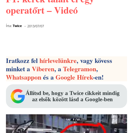
operatőrt – Videó
-
Írta:
Twice
2013/07/07
Facebook
Pinterest
WhatsApp
Iratkozz fel
hírlevelünkre
, vagy kövess
minket a
Viberen
, a
Telegramon
,
Whatsappon
és a
Google Hírek
-en!
Állítsd be, hogy a Twice cikkeit mindig
az elsők között lásd a Google-ben