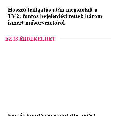
Hosszú hallgatás után megszólalt a
TV2: fontos bejelentést tettek három
ismert műsorvezetőről
EZ IS ÉRDEKELHET
Egy új kutatás megmutatta, miért