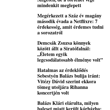
mindenkit meglepett
Megérkezett a Száz év magány
második évada a Netflixre: 7
érdekesség, amit érdemes tudni
a sorozatról
Demcsák Zsuzsa könnyek
között állt a Siratófalnál:
„Életem egyik
legcsodálatosabb élménye volt”
Hatalmas az érdeklődés
Sebestyén Balázs bulija iránt:
Vitézy Dávid szerint ekkora
tömeg utoljára Rihanna
koncertjén volt
Balázs Klári elárulta, milyen
baleset miatt került kórházba: