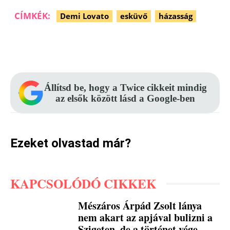
CÍMKÉK:
Demi Lovato
esküvő
házasság
Facebook
Pinterest
WhatsApp
Állítsd be, hogy a Twice cikkeit mindig
az elsők között lásd a Google-ben
Ezeket olvastad már?
KAPCSOLÓDÓ CIKKEK
Mészáros Árpád Zsolt lánya
nem akart az apjával bulizni a
Szigeten, de a történet vége