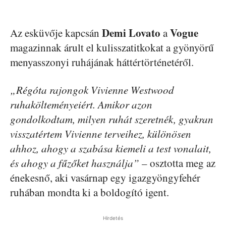
Demi Lovato
Vogue
Az esküvője kapcsán
a
magazinnak árult el kulisszatitkokat a gyönyörű
menyasszonyi ruhájának háttértörténetéről.
„Régóta rajongok Vivienne Westwood
ruhakölteményeiért. Amikor azon
gondolkodtam, milyen ruhát szeretnék, gyakran
visszatértem Vivienne terveihez, különösen
ahhoz, ahogy a szabása kiemeli a test vonalait,
és ahogy a fűzőket használja”
– osztotta meg az
énekesnő, aki vasárnap egy igazgyöngyfehér
ruhában mondta ki a boldogító igent.
Hirdetés