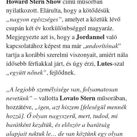
Howard Stern Show
című műsorban
nyilatkozott. Elárulta, hogy a kötődésük
„nagyon egészséges”
, amelyet a köztük lévő
csupán két év korkülönbséggel magyaráz.
Jordannel
Megjegyezte azt is, hogy a
való
kapcsolatához képest ma már „
undorítónak
”
tartja a korábbi szerelmi viszonyait, amiért nála
Lutes
idősebb férfiakkal járt, és úgy érzi,
-szal
„együtt nőnek”
, fejlődnek.
„A legjobb személyisége van, folyamatosan
Lovato Stern
nevetünk”
– vallotta
műsorában,
hozzátéve,
„igen, azt hiszem [feleségül mennék
hozzá]. Ő olyan nagyszerű, mert, tudod, mi
barátként kezdtük, és először a barátság
alapjait raktuk le… de van köztünk egy olyan