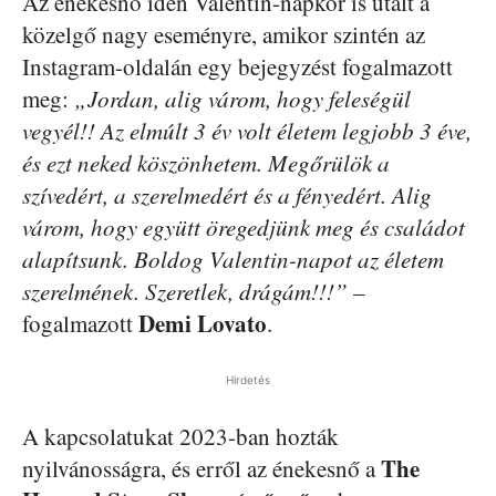
Az énekesnő idén Valentin-napkor is utalt a
közelgő nagy eseményre, amikor szintén az
Instagram-oldalán egy bejegyzést fogalmazott
meg:
„Jordan, alig várom, hogy feleségül
vegyél!! Az elmúlt 3 év volt életem legjobb 3 éve,
és ezt neked köszönhetem. Megőrülök a
szívedért, a szerelmedért és a fényedért. Alig
várom, hogy együtt öregedjünk meg és családot
alapítsunk. Boldog Valentin-napot az életem
szerelmének. Szeretlek, drágám!!!”
–
Demi Lovato
fogalmazott
.
Hirdetés
A kapcsolatukat 2023-ban hozták
The
nyilvánosságra, és erről az énekesnő a