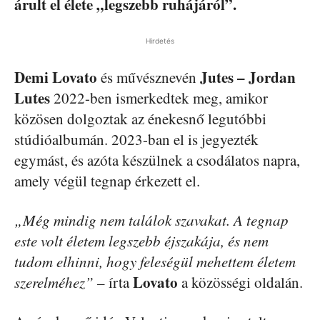
árult el élete „legszebb ruhájáról”.
Hirdetés
Demi Lovato
Jutes – Jordan
és művésznevén
Lutes
2022-ben ismerkedtek meg, amikor
közösen dolgoztak az énekesnő legutóbbi
stúdióalbumán. 2023-ban el is jegyezték
egymást, és azóta készülnek a csodálatos napra,
amely végül tegnap érkezett el.
„Még mindig nem találok szavakat. A tegnap
este volt életem legszebb éjszakája, és nem
tudom elhinni, hogy feleségül mehettem életem
Lovato
szerelméhez”
– írta
a közösségi oldalán.