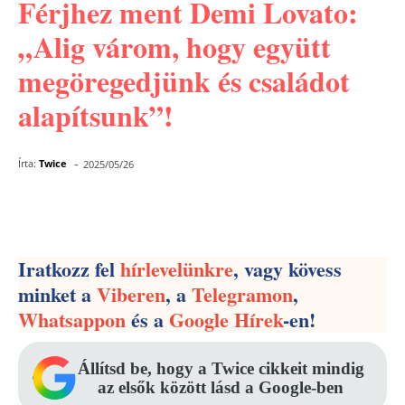
Férjhez ment Demi Lovato:
„Alig várom, hogy együtt
megöregedjünk és családot
alapítsunk”!
-
Írta:
Twice
2025/05/26
Facebook
Pinterest
WhatsApp
Iratkozz fel
hírlevelünkre
, vagy kövess
minket a
Viberen
, a
Telegramon
,
Whatsappon
és a
Google Hírek
-en!
Állítsd be, hogy a Twice cikkeit mindig
az elsők között lásd a Google-ben