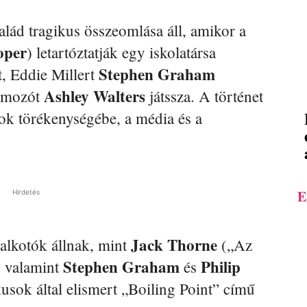
lád tragikus összeomlása áll, amikor a
oper
) letartóztatják egy iskolatársa
Stephen Graham
, Eddie Millert
Ashley Walters
yomozót
játssza. A történet
tok törékenységébe, a média és a
E
Hirdetés
Jack Thorne
alkotók állnak, mint
(„Az
Stephen Graham
Philip
, valamint
és
kusok által elismert „Boiling Point” című