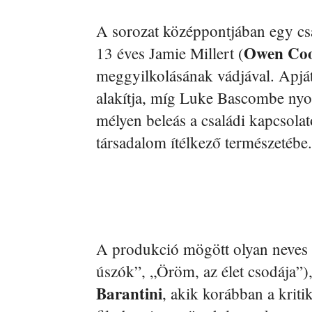
A sorozat középpontjában egy csa
Owen Co
13 éves Jamie Millert (
meggyilkolásának vádjával. Apját
alakítja, míg Luke Bascombe n
mélyen beleás a családi kapcsola
társadalom ítélkező természetébe.
A produkció mögött olyan neves 
úszók”, „Öröm, az élet csodája”)
Barantini
, akik korábban a kriti