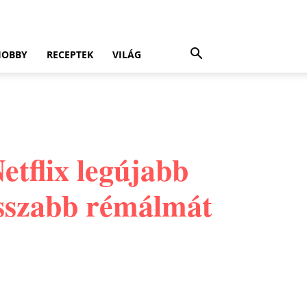
HOBBY
RECEPTEK
VILÁG
etflix legújabb
osszabb rémálmát