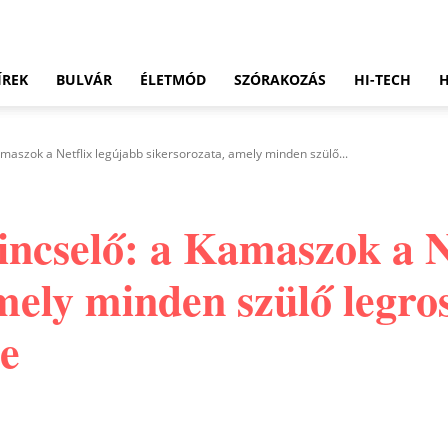
ÍREK
BULVÁR
ÉLETMÓD
SZÓRAKOZÁS
HI-TECH
amaszok a Netflix legújabb sikersorozata, amely minden szülő...
incselő: a Kamaszok a N
amely minden szülő legr
e