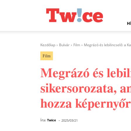
Twice.hu
H
Kezdőlap
Bulvár
Film
Megrázó és lebilincselő: a K
Film
Megrázó és lebil
sikersorozata, 
hozza képernyőr
-
Írta:
Twice
2025/03/21