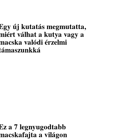
Egy új kutatás megmutatta,
miért válhat a kutya vagy a
macska valódi érzelmi
támaszunkká
Ez a 7 legnyugodtabb
macskafajta a világon