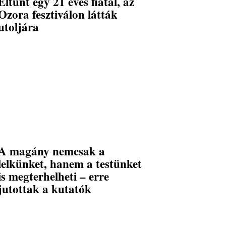
Eltűnt egy 21 éves fiatal, az
Ozora fesztiválon látták
utoljára
A magány nemcsak a
lelkünket, hanem a testünket
is megterhelheti – erre
jutottak a kutatók