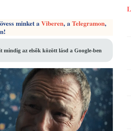
Pinterest
WhatsApp
Email
kövess minket a
Viberen
, a
Telegramon
,
en!
it mindig az elsők között lásd a Google-ben