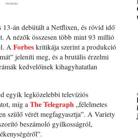
Hirdetés
3-án debütált a Netflixen, és rövid idő
ert. A nézők összesen több mint 93 millió
Forbes
el. A
kritikája szerint a produkció
t” jeleníti meg, és a brutális érzelmi
drámák kedvelőinek kihagyhatatlan
d egyik legközelebbi televíziós
The Telegraph
atot, míg a
„félelmetes
en szülő vérét megfagyasztja”. A Variety
vszorító beszámoló gyilkosságról,
rékenységéről”.