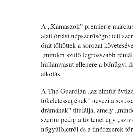
A „Kamaszok” premierje március 1
alatt óriási népszerűségre tett sz
órát töltöttek a sorozat követésév
„minden szülő legrosszabb rémálmá
hullámvasút ellenére a bűnügyi 
alkotás.
A The Guardian „az elmúlt évtize
tökéletességének” nevezi a soroz
drámának” titulálja, amely „mind
szerint pedig a történet egy „szí
nőgyűlöletről és a tinédzserek tö