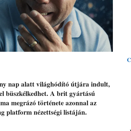
C
ny nap alatt világhódító útjára indult,
el büszkélkedhet. A brit gyártású
ma megrázó története azonnal az
g platform nézettségi listáján.