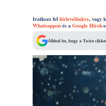
Facebook
Megosztás
Iratkozz fel
hírlevelünkre
, vagy 
Whatsappon
és a
Google Hírek
-
Állítsd be, hogy a Twice cikke