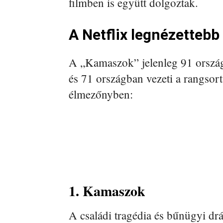
filmben is együtt dolgoztak.
A Netflix legnézettebb
A „Kamaszok” jelenleg 91 országb
és 71 országban vezeti a rangsor
élmezőnyben:
1. Kamaszok
A családi tragédia és bűnügyi dr