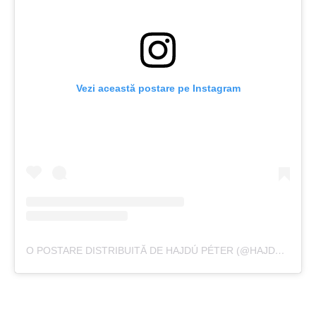
Vezi această postare pe Instagram
O POSTARE DISTRIBUITĂ DE HAJDÚ PÉTER (@HAJDU.PETER.OFFICIAL)