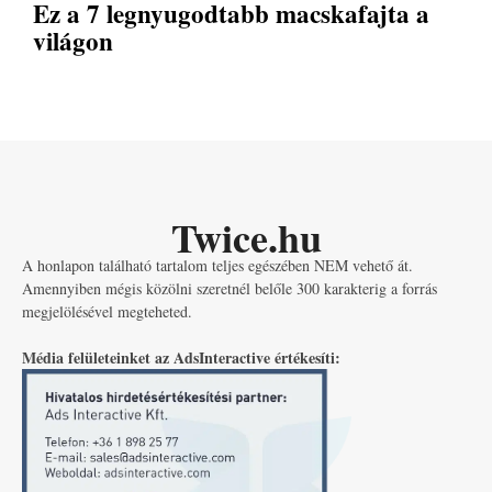
Ez a 7 legnyugodtabb macskafajta a
világon
Twice.hu
A honlapon található tartalom teljes egészében NEM vehető át.
Amennyiben mégis közölni szeretnél belőle 300 karakterig a forrás
megjelölésével megteheted.
Média felületeinket az AdsInteractive értékesíti: