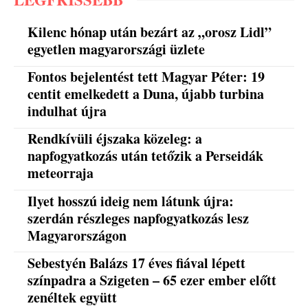
Kilenc hónap után bezárt az „orosz Lidl”
egyetlen magyarországi üzlete
Fontos bejelentést tett Magyar Péter: 19
centit emelkedett a Duna, újabb turbina
indulhat újra
Rendkívüli éjszaka közeleg: a
napfogyatkozás után tetőzik a Perseidák
meteorraja
Ilyet hosszú ideig nem látunk újra:
szerdán részleges napfogyatkozás lesz
Magyarországon
Sebestyén Balázs 17 éves fiával lépett
színpadra a Szigeten – 65 ezer ember előtt
zenéltek együtt