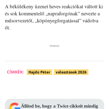
A békülékeny üzenet heves reakciókat váltott ki
és sok kommentelő „napraforgónak” nevezte a
műsorvezetőt, „köpönyegforgatással” vádolva
őt.
Hirdetés
CÍMKÉK:
Hajdú Péter
választások 2026
Facebook
Pinterest
WhatsApp
Állítsd be, hogy a Twice cikkeit mindig