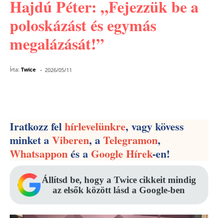
Hajdú Péter: „Fejezzük be a
poloskázást és egymás
megalázását!”
-
Írta:
Twice
2026/05/11
Facebook
Pinterest
WhatsApp
Iratkozz fel
hírlevelünkre
, vagy kövess
minket a
Viberen
, a
Telegramon
,
Whatsappon
és a
Google Hírek
-en!
Állítsd be, hogy a Twice cikkeit mindig
az elsők között lásd a Google-ben