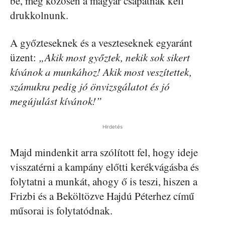
be, még közösen a magyar csapatnak kell
drukkolnunk.
A győzteseknek és a veszteseknek egyaránt
üzent:
„Akik most győztek, nekik sok sikert
kívánok a munkához! Akik most veszítettek,
számukra pedig jó önvizsgálatot és jó
megújulást kívánok!”
Hirdetés
Majd mindenkit arra szólított fel, hogy ideje
visszatérni a kampány előtti kerékvágásba és
folytatni a munkát, ahogy ő is teszi, hiszen a
Frizbi és a Beköltözve Hajdú Péterhez című
műsorai is folytatódnak.