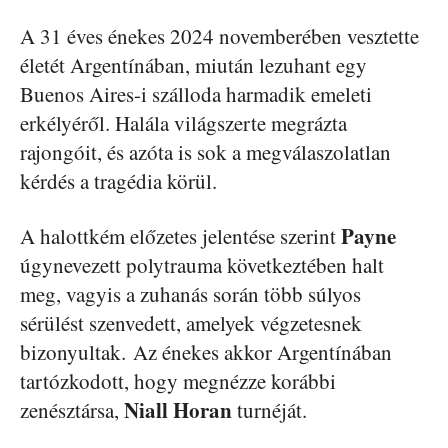
A 31 éves énekes 2024 novemberében vesztette
életét Argentínában, miután lezuhant egy
Buenos Aires-i szálloda harmadik emeleti
erkélyéről. Halála világszerte megrázta
rajongóit, és azóta is sok a megválaszolatlan
kérdés a tragédia körül.
Payne
A halottkém előzetes jelentése szerint
úgynevezett polytrauma következtében halt
meg, vagyis a zuhanás során több súlyos
sérülést szenvedett, amelyek végzetesnek
bizonyultak. Az énekes akkor Argentínában
tartózkodott, hogy megnézze korábbi
Niall Horan
zenésztársa,
turnéját.