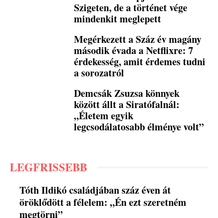
Szigeten, de a történet vége
mindenkit meglepett
Megérkezett a Száz év magány
második évada a Netflixre: 7
érdekesség, amit érdemes tudni
a sorozatról
Demcsák Zsuzsa könnyek
között állt a Siratófalnál:
„Életem egyik
legcsodálatosabb élménye volt”
LEGFRISSEBB
Tóth Ildikó családjában száz éven át
öröklődött a félelem: „Én ezt szeretném
megtörni”