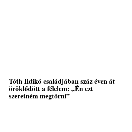
Tóth Ildikó családjában száz éven át
öröklődött a félelem: „Én ezt
szeretném megtörni”