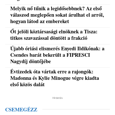
Melyik nő tűnik a legidősebbnek? Az első
válaszod meglepően sokat árulhat el arról,
hogyan látod az embereket
Őt jelöli köztársasági elnöknek a Tisza:
titkos szavazással döntött a frakció
Újabb óriási elismerés Enyedi Ildikónak: a
Csendes barát bekerült a FIPRESCI
Nagydíj döntőjébe
Évtizedek óta vártak erre a rajongók:
Madonna és Kylie Minogue végre kiadta
első közös dalát
Hirdetés
CSEMEGÉZZ