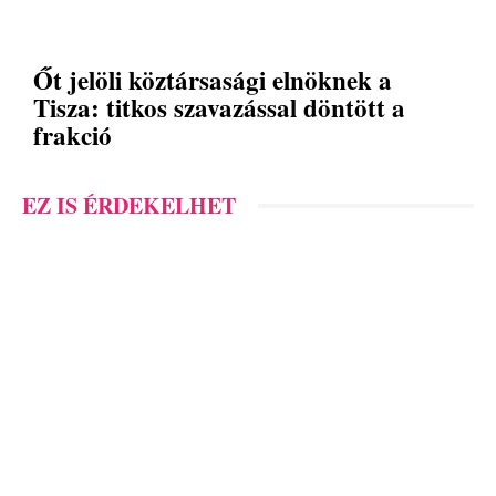
Őt jelöli köztársasági elnöknek a
Tisza: titkos szavazással döntött a
frakció
EZ IS ÉRDEKELHET