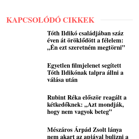
KAPCSOLÓDÓ CIKKEK
Tóth Ildikó családjában száz
éven át öröklődött a félelem:
„Én ezt szeretném megtörni”
Egyetlen filmjelenet segített
Tóth Ildikónak talpra állni a
válása után
Rubint Réka először reagált a
kétkedőknek: „Azt mondják,
hogy nem vagyok beteg”
Mészáros Árpád Zsolt lánya
nem akart az apjával bulizni a