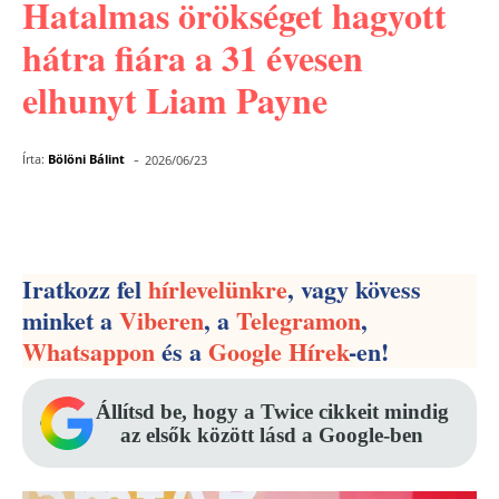
Hatalmas örökséget hagyott
hátra fiára a 31 évesen
elhunyt Liam Payne
-
Írta:
Bölöni Bálint
2026/06/23
Facebook
Pinterest
WhatsApp
Iratkozz fel
hírlevelünkre
, vagy kövess
minket a
Viberen
, a
Telegramon
,
Whatsappon
és a
Google Hírek
-en!
Állítsd be, hogy a Twice cikkeit mindig
az elsők között lásd a Google-ben