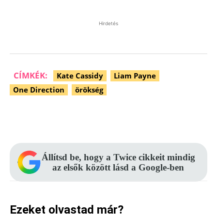
Hirdetés
CÍMKÉK:
Kate Cassidy
Liam Payne
One Direction
örökség
Facebook
Pinterest
WhatsApp
Állítsd be, hogy a Twice cikkeit mindig
az elsők között lásd a Google-ben
Ezeket olvastad már?