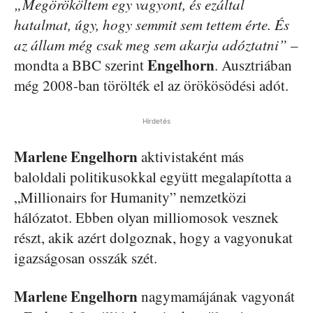
„Megörököltem egy vagyont, és ezáltal
hatalmat, úgy, hogy semmit sem tettem érte. És
az állam még csak meg sem akarja adóztatni”
–
Engelhorn
mondta a BBC szerint
. Ausztriában
még 2008-ban törölték el az örökösödési adót.
Hirdetés
Marlene Engelhorn
aktivistaként más
baloldali politikusokkal együtt megalapította a
„Millionairs for Humanity” nemzetközi
hálózatot. Ebben olyan milliomosok vesznek
részt, akik azért dolgoznak, hogy a vagyonukat
igazságosan osszák szét.
Marlene Engelhorn
nagymamájának vagyonát