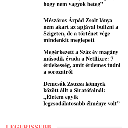
hogy nem vagyok beteg”
Mészáros Árpád Zsolt lánya
nem akart az apjával bulizni a
Szigeten, de a történet vége
mindenkit meglepett
Megérkezett a Száz év magány
második évada a Netflixre: 7
érdekesség, amit érdemes tudni
a sorozatról
Demcsák Zsuzsa könnyek
között állt a Siratófalnál:
„Életem egyik
legcsodálatosabb élménye volt”
LEGFRISSEBB