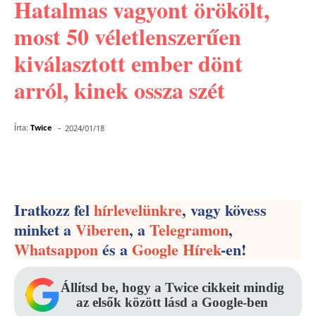
Hatalmas vagyont örökölt,
most 50 véletlenszerűen
kiválasztott ember dönt
arról, kinek ossza szét
-
Írta:
Twice
2024/01/18
Facebook
Pinterest
WhatsApp
Iratkozz fel
hírlevelünkre
, vagy kövess
minket a
Viberen
, a
Telegramon
,
Whatsappon
és a
Google Hírek
-en!
Állítsd be, hogy a Twice cikkeit mindig
az elsők között lásd a Google-ben