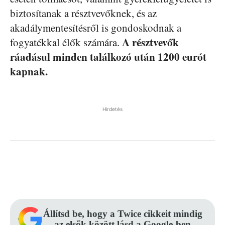
biztosítanak a résztvevőknek, és az
akadálymentesítésről is gondoskodnak a
A résztvevők
fogyatékkal élők számára.
ráadásul minden találkozó után 1200 eurót
kapnak.
Hirdetés
Facebook
Pinterest
WhatsApp
Állítsd be, hogy a Twice cikkeit mindig
az elsők között lásd a Google-ben