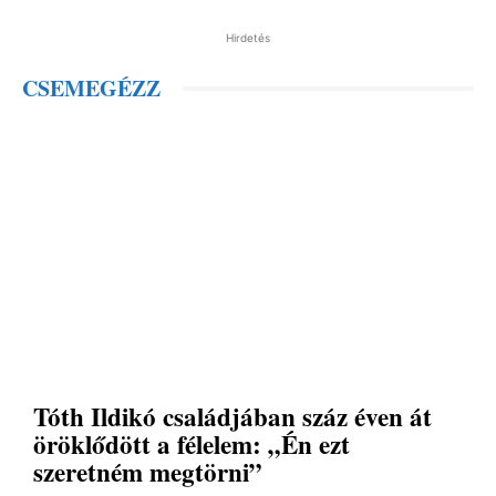
Hirdetés
CSEMEGÉZZ
Tóth Ildikó családjában száz éven át
öröklődött a félelem: „Én ezt
szeretném megtörni”