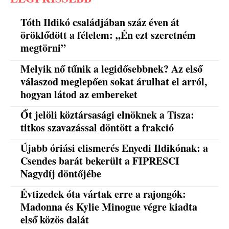
Tóth Ildikó családjában száz éven át
öröklődött a félelem: „Én ezt szeretném
megtörni”
Melyik nő tűnik a legidősebbnek? Az első
válaszod meglepően sokat árulhat el arról,
hogyan látod az embereket
Őt jelöli köztársasági elnöknek a Tisza:
titkos szavazással döntött a frakció
Újabb óriási elismerés Enyedi Ildikónak: a
Csendes barát bekerült a FIPRESCI
Nagydíj döntőjébe
Évtizedek óta vártak erre a rajongók:
Madonna és Kylie Minogue végre kiadta
első közös dalát