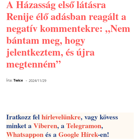
A Házasság első látásra
Renije élő adásban reagált a
negatív kommentekre: „Nem
bántam meg, hogy
jelentkeztem, és újra
megtenném”
-
Írta:
Twice
2024/11/29
Facebook
Pinterest
WhatsApp
Iratkozz fel
hírlevelünkre
, vagy kövess
minket a
Viberen
, a
Telegramon
,
Whatsappon
és a
Google Hírek
-en!