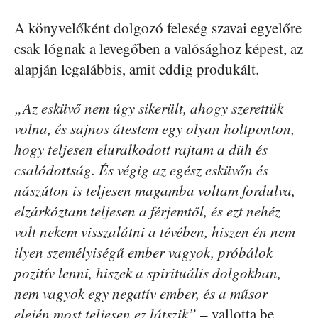
A könyvelőként dolgozó feleség szavai egyelőre
csak lógnak a levegőben a valósághoz képest, az
alapján legalábbis, amit eddig produkált.
„Az esküvő nem úgy sikerült, ahogy szerettük
volna, és sajnos átestem egy olyan holtponton,
hogy teljesen eluralkodott rajtam a düh és
csalódottság. És végig az egész esküvőn és
nászúton is teljesen magamba voltam fordulva,
elzárkóztam teljesen a férjemtől, és ezt nehéz
volt nekem visszalátni a tévében, hiszen én nem
ilyen személyiségű ember vagyok, próbálok
pozitív lenni, hiszek a spirituális dolgokban,
nem vagyok egy negatív ember, és a műsor
elején most teljesen ez látszik”
– vallotta be