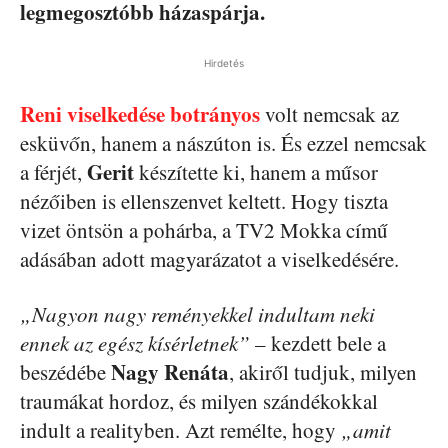
legmegosztóbb házaspárja.
Hirdetés
Reni viselkedése botrányos
volt nemcsak az
esküvőn, hanem a nászúton is. És ezzel nemcsak
Gerit
a férjét,
készítette ki, hanem a műsor
nézőiben is ellenszenvet keltett. Hogy tiszta
vizet öntsön a pohárba, a TV2 Mokka című
adásában adott magyarázatot a viselkedésére.
„Nagyon nagy reményekkel indultam neki
ennek az egész kísérletnek”
– kezdett bele a
Nagy Renáta
beszédébe
, akiről tudjuk, milyen
traumákat hordoz, és milyen szándékokkal
indult a realityben. Azt remélte, hogy
„amit