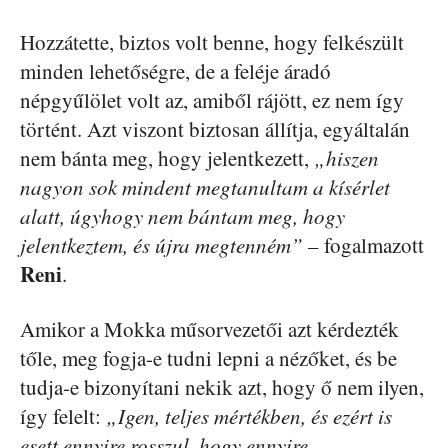
Hozzátette, biztos volt benne, hogy felkészült
minden lehetőségre, de a feléje áradó
népgyűlölet volt az, amiből rájött, ez nem így
történt. Azt viszont biztosan állítja, egyáltalán
nem bánta meg, hogy jelentkezett,
„hiszen
nagyon sok mindent megtanultam a kísérlet
alatt, úgyhogy nem bántam meg, hogy
jelentkeztem, és újra megtenném”
– fogalmazott
Reni
.
Amikor a Mokka műsorvezetői azt kérdezték
tőle, meg fogja-e tudni lepni a nézőket, és be
tudja-e bizonyítani nekik azt, hogy ő nem ilyen,
így felelt:
„Igen, teljes mértékben, és ezért is
esett ennyire rosszul, hogy ennyire