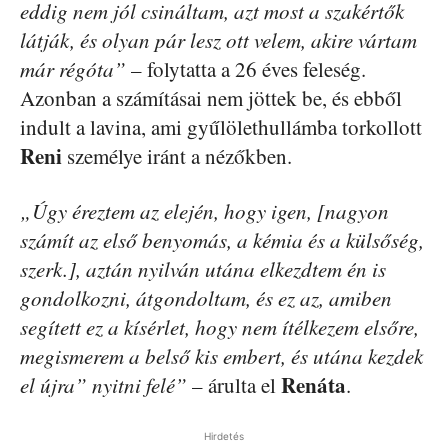
eddig nem jól csináltam, azt most a szakértők
látják, és olyan pár lesz ott velem, akire vártam
már régóta”
– folytatta a 26 éves feleség.
Azonban a számításai nem jöttek be, és ebből
indult a lavina, ami gyűlölethullámba torkollott
Reni
személye iránt a nézőkben.
„Úgy éreztem az elején, hogy igen, [nagyon
számít az első benyomás, a kémia és a külsőség,
szerk.], aztán nyilván utána elkezdtem én is
gondolkozni, átgondoltam, és ez az, amiben
segített ez a kísérlet, hogy nem ítélkezem elsőre,
megismerem a belső kis embert, és utána kezdek
Renáta
el újra” nyitni felé”
– árulta el
.
Hirdetés