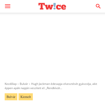
Kezdőlap
Bulvár
Hugh Jackman édesapja elvesztését gyászolja, akit
éppen apák napján veszített el: „Rendkívüli...
Bulvár
Kiemelt