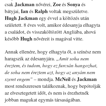
Jackman
Zoe
Sonya
csak
nővérei,
és
és
Ian
Ralph
bátyjai,
és
voltak megszületve.
Hugh Jackman
egy évvel a költözés után
született. 8 éves volt, amikor édesanyja elhagyta
a családot, és visszaköltözött Angliába, ahová
Hugh
később
nővéreit is magával vitte.
Annak ellenére, hogy elhagyta őt, a színész nem
haragszik az édesanyjára.
„Amit soha nem
éreztem, és tudom, hogy ez furcsán hangozhat,
de soha nem éreztem azt, hogy az anyám nem
McNeil
Jackman
szeret engem”
– mondja.
és
most rendszeresen találkoznak, hogy bepótolják
az elvesztegetett időt, és nem is érezhetnék
jobban magukat egymás társaságában.