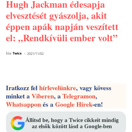
Hugh Jackman édesapja
elvesztését gyászolja, akit
éppen apák napján veszített
el: „Rendkívüli ember volt”
-
Írta:
Twice
2021/11/02
Facebook
Pinterest
WhatsApp
Iratkozz fel
hírlevelünkre
, vagy kövess
minket a
Viberen
, a
Telegramon
,
Whatsappon
és a
Google Hírek
-en!
Állítsd be, hogy a Twice cikkeit mindig
az elsők között lásd a Google-ben