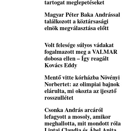
tartogat meglepetéseket
Magyar Péter Baka Andrással
találkozott a köztársasági
elnök megválasztása előtt
Volt felesége súlyos vádakat
fogalmazott meg a VALMAR
dobosa ellen – Így reagált
Kovács Eddy
Mentő vitte kórházba Növényi
Norbertet: az olimpiai bajnok
elárulta, mi okozta az ijesztő
rosszullétet
Csonka András arcáról
lefagyott a mosoly, amikor
meghallotta, mit mondott róla
Liptai Claudia és Ábel Anita