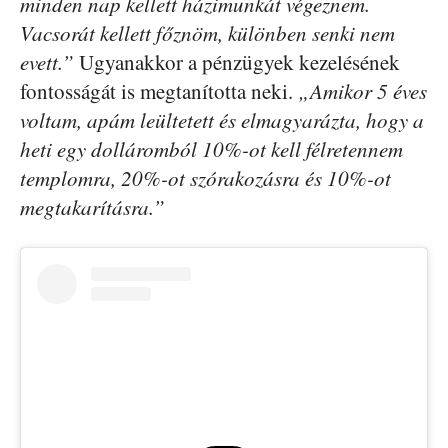
minden nap kellett házimunkát végeznem.
Vacsorát kellett főznöm, különben senki nem
evett.”
Ugyanakkor a pénzügyek kezelésének
fontosságát is megtanította neki.
„Amikor 5 éves
voltam, apám leültetett és elmagyarázta, hogy a
heti egy dolláromból 10%-ot kell félretennem
templomra, 20%-ot szórakozásra és 10%-ot
megtakarításra.”