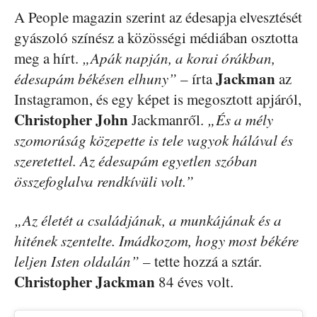
A People magazin szerint az édesapja elvesztését
gyászoló színész a közösségi médiában osztotta
meg a hírt.
„Apák napján, a korai órákban,
Jackman
édesapám békésen elhuny”
– írta
az
Instagramon, és egy képet is megosztott apjáról,
Christopher John
Jackmanről.
„És a mély
szomorúság közepette is tele vagyok hálával és
szeretettel. Az édesapám egyetlen szóban
összefoglalva rendkívüli volt.”
„Az életét a családjának, a munkájának és a
hitének szentelte. Imádkozom, hogy most békére
leljen Isten oldalán”
– tette hozzá a sztár.
Christopher Jackman
84 éves volt.