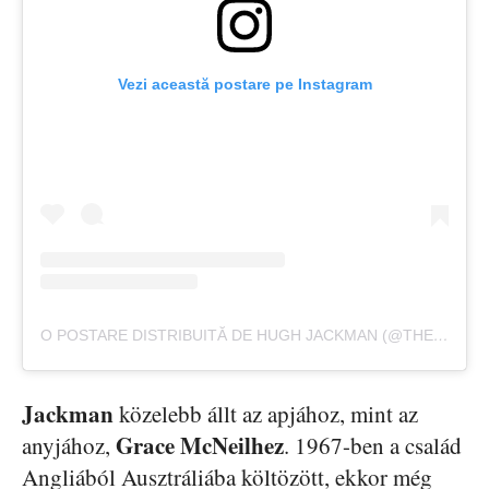
Vezi această postare pe Instagram
O POSTARE DISTRIBUITĂ DE HUGH JACKMAN (@THEHUGHJACKMAN)
Jackman
közelebb állt az apjához, mint az
Grace McNeilhez
anyjához,
. 1967-ben a család
Angliából Ausztráliába költözött, ekkor még