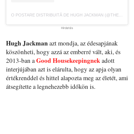
O POSTARE DISTRIBUITĂ DE HUGH JACKMAN (@THEHUGHJACKMAN)
Hirdetés
Hugh Jackman
azt mondja, az édesapjának
köszönheti, hogy azzá az emberré vált, aki, és
Good Housekeepingnek
2013-ban a
adott
interjújában azt is elárulta, hogy az apja olyan
értékrenddel és hittel alapozta meg az életét, ami
átsegítette a legnehezebb időkön is.