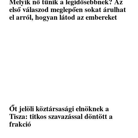
Melyik nő tűnik a legidősebbnek? Az
első válaszod meglepően sokat árulhat
el arról, hogyan látod az embereket
Őt jelöli köztársasági elnöknek a
Tisza: titkos szavazással döntött a
frakció