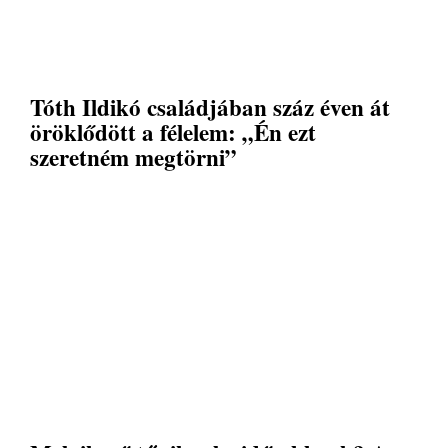
Tóth Ildikó családjában száz éven át
öröklődött a félelem: „Én ezt
szeretném megtörni”