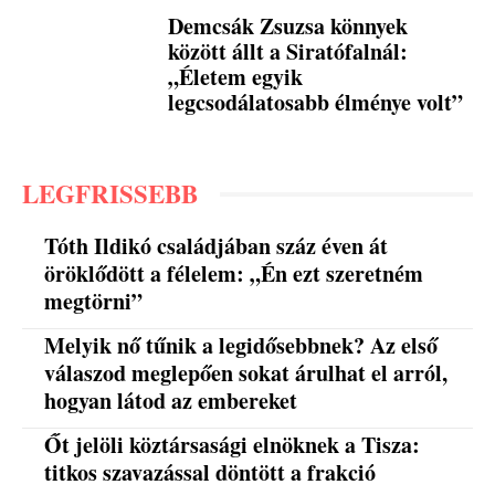
Demcsák Zsuzsa könnyek
között állt a Siratófalnál:
„Életem egyik
legcsodálatosabb élménye volt”
LEGFRISSEBB
Tóth Ildikó családjában száz éven át
öröklődött a félelem: „Én ezt szeretném
megtörni”
Melyik nő tűnik a legidősebbnek? Az első
válaszod meglepően sokat árulhat el arról,
hogyan látod az embereket
Őt jelöli köztársasági elnöknek a Tisza:
titkos szavazással döntött a frakció