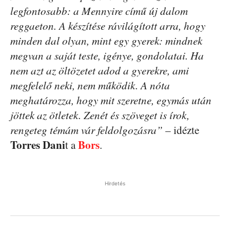
legfontosabb: a Mennyire című új dalom
reggaeton. A készítése rávilágított arra, hogy
minden dal olyan, mint egy gyerek: mindnek
megvan a saját teste, igénye, gondolatai. Ha
nem azt az öltözetet adod a gyerekre, ami
megfelelő neki, nem működik. A nóta
meghatározza, hogy mit szeretne, egymás után
jöttek az ötletek. Zenét és szöveget is írok,
rengeteg témám vár feldolgozásra”
– idézte
Torres Dani
Bors
t a
.
Hirdetés