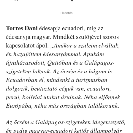
Hirdetés
Torres Dani
édesapja ecuadori, míg az
édesanyja magyar. Mindkét szülőjével szoros
kapcsolatot ápol.
„Amikor a szüleim elváltak,
én hazajöttem édesanyámmal. Apukám
újraházasodott, Quitóban és a Galápagos-
szigeteken laknak. Az öcsém és a húgom is
Ecuadorban él, mindenki a turizmusban
dolgozik, beutaztató cégük van, ecuadori,
perui, bolíviai utakat árulnak. Néha eljönnek
Európába, néha más országban találkozunk.
Az öcsém a Galápagos-szigeteken idegenvezető,
én pedig magyar-ecuadori kettős állampolgár