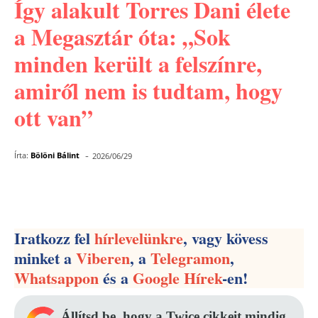
Így alakult Torres Dani élete
a Megasztár óta: „Sok
minden került a felszínre,
amiről nem is tudtam, hogy
ott van”
-
Írta:
Bölöni Bálint
2026/06/29
Facebook
Pinterest
WhatsApp
Iratkozz fel
hírlevelünkre
, vagy kövess
minket a
Viberen
, a
Telegramon
,
Whatsappon
és a
Google Hírek
-en!
Állítsd be, hogy a Twice cikkeit mindig