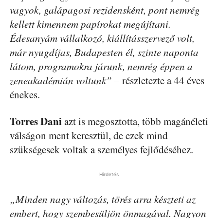
vagyok, galápagosi rezidensként, pont nemrég
kellett kimennem papírokat megújítani.
Édesanyám vállalkozó, kiállításszervező volt,
már nyugdíjas, Budapesten él, szinte naponta
látom, programokra járunk, nemrég éppen a
zeneakadémián voltunk”
– részletezte a 44 éves
énekes.
Torres Dani
azt is megosztotta, több magánéleti
válságon ment keresztül, de ezek mind
szükségesek voltak a személyes fejlődéséhez.
Hirdetés
„Minden nagy változás, törés arra készteti az
embert, hogy szembesüljön önmagával. Nagyon