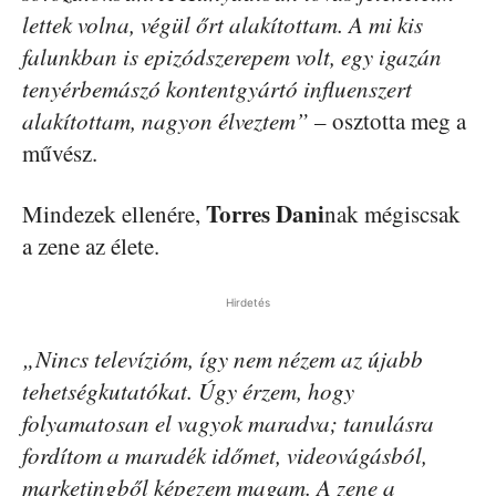
lettek volna, végül őrt alakítottam. A mi kis
falunkban is epizódszerepem volt, egy igazán
tenyérbemászó kontentgyártó influenszert
alakítottam, nagyon élveztem”
– osztotta meg a
művész.
Torres Dani
Mindezek ellenére,
nak mégiscsak
a zene az élete.
Hirdetés
„Nincs televízióm, így nem nézem az újabb
tehetségkutatókat. Úgy érzem, hogy
folyamatosan el vagyok maradva; tanulásra
fordítom a maradék időmet, videovágásból,
marketingből képezem magam. A zene a