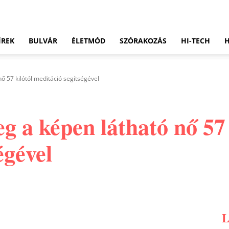
ÍREK
BULVÁR
ÉLETMÓD
SZÓRAKOZÁS
HI-TECH
ő 57 kilótól meditáció segítségével
g a képen látható nő 57 
égével
Pinterest
WhatsApp
Email