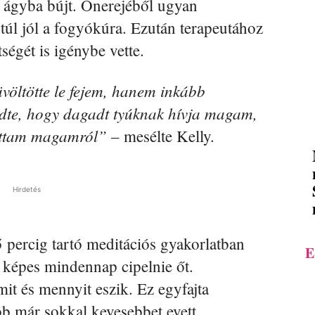
n ágyba bújt. Önerejéből ugyan
úl jól a fogyókúra. Ezután terapeutához
ségét is igénybe vette.
völtötte le fejem, hanem inkább
edte, hogy dagadt tyúknak hívja magam,
ttam magamról”
– mesélte Kelly.
Hirdetés
percig tartó meditációs gyakorlatban
E
ly képes mindennap cipelnie őt.
mit és mennyit eszik. Ez egyfajta
bb már sokkal kevesebbet evett.