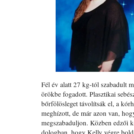
Fél év alatt 27 kg-tól szabadult m
örökbe fogadott. Plasztikai sebé
bőrfölösleget távolítsák el, a kó
meghízott, de már azon van, hog
megszabaduljon. Közben edzői kép
dologban, hogy Kelly végre bold