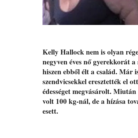
Kelly Hallock nem is olyan ré
negyven éves nő gyerekkorát a s
hiszen ebből élt a család. Már
szendvicsekkel eresztették el o
édességet megvásárolt. Miután 
volt 100 kg-nál, de a hízása to
esett.