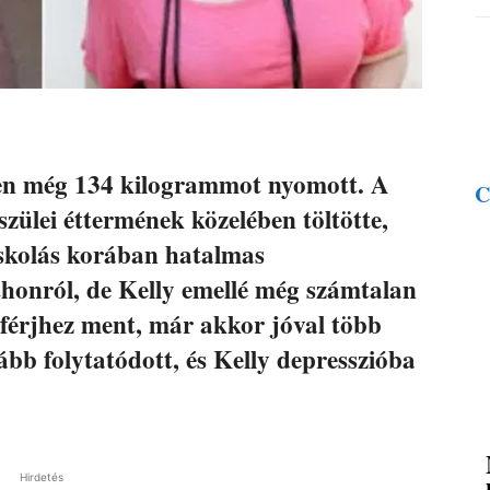
gen még 134 kilogrammot nyomott. A
C
zülei éttermének közelében töltötte,
 iskolás korában hatalmas
tthonról, de Kelly emellé még számtalan
férjhez ment, már akkor jóval több
vább folytatódott, és Kelly depresszióba
Hirdetés