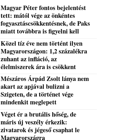
Magyar Péter fontos bejelentést
tett: mától vége az önkéntes
fogyasztáscsökkentésnek, de Paks
miatt továbbra is figyelni kell
Közel tíz éve nem történt ilyen
Magyarországon: 1,2 százalékra
zuhant az infláció, az
élelmiszerek ára is csökkent
Mészáros Árpád Zsolt lánya nem
akart az apjával bulizni a
Szigeten, de a történet vége
mindenkit meglepett
Véget ér a brutális hőség, de
máris új veszély érkezik:
zivatarok és jégeső csaphat le
Magyarországra