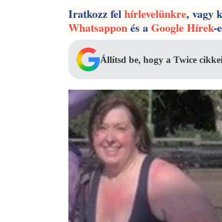
Iratkozz fel
hírlevelünkre
, vagy 
Whatsappon
és a
Google Hírek
-
Állítsd be, hogy a Twice cikke