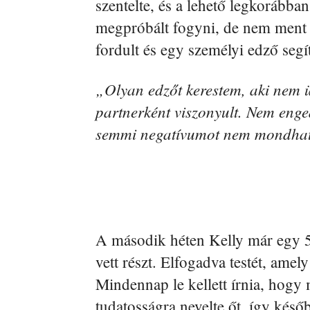
szentelte, és a lehető legkorábba
megpróbált fogyni, de nem ment t
fordult és egy személyi edző segít
„Olyan edzőt kerestem, aki nem ü
partnerként viszonyult. Nem eng
semmi negatívumot nem mondha
A második héten Kelly már egy 5 
vett részt. Elfogadva testét, ame
Mindennap le kellett írnia, hogy 
tudatosságra nevelte őt, így késő