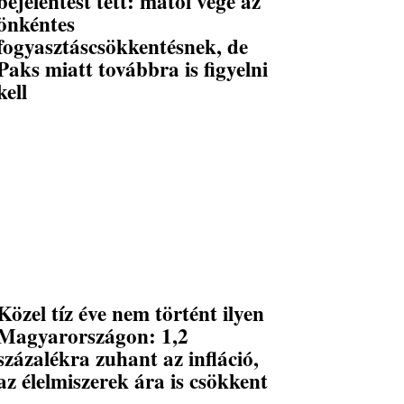
bejelentést tett: mától vége az
önkéntes
fogyasztáscsökkentésnek, de
Paks miatt továbbra is figyelni
kell
Közel tíz éve nem történt ilyen
Magyarországon: 1,2
százalékra zuhant az infláció,
az élelmiszerek ára is csökkent