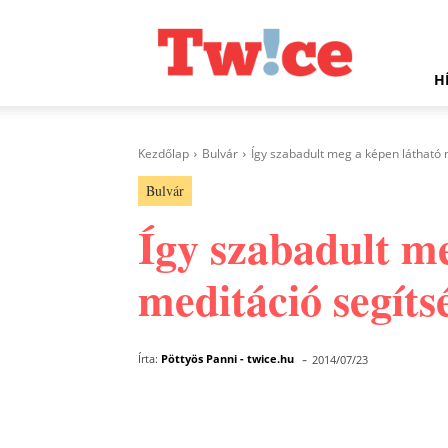
Twice.hu
H
Kezdőlap
Bulvár
Így szabadult meg a képen látható n
Bulvár
Így szabadult me
meditáció segíts
-
Írta:
Pöttyös Panni - twice.hu
2014/07/23
Facebook
Megosztás