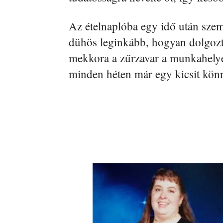
Az ételnaplóba egy idő után szem
dühös leginkább, hogyan dolgozta 
mekkora a zűrzavar a munkahelyén
minden héten már egy kicsit kö