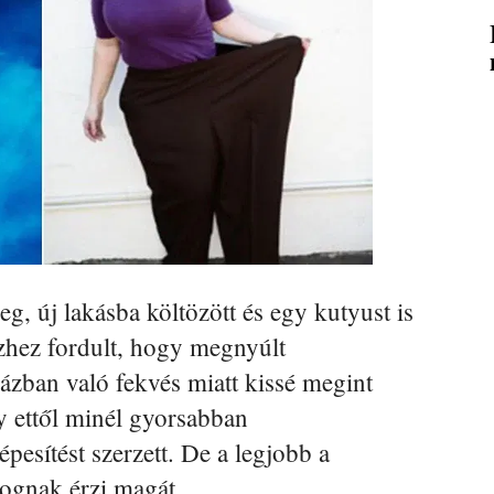
eg, új lakásba költözött és egy kutyust is
szhez fordult, hogy megnyúlt
rházban való fekvés miatt kissé megint
y ettől minél gyorsabban
esítést szerzett. De a legjobb a
ognak érzi magát.