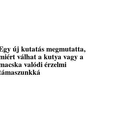
Egy új kutatás megmutatta,
miért válhat a kutya vagy a
macska valódi érzelmi
támaszunkká