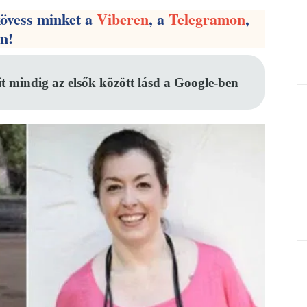
kövess minket a
Viberen
, a
Telegramon
,
en!
it mindig az elsők között lásd a Google-ben