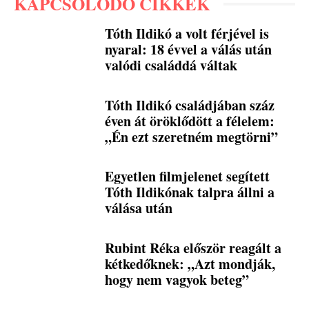
KAPCSOLÓDÓ CIKKEK
Tóth Ildikó a volt férjével is
nyaral: 18 évvel a válás után
valódi családdá váltak
Tóth Ildikó családjában száz
éven át öröklődött a félelem:
„Én ezt szeretném megtörni”
Egyetlen filmjelenet segített
Tóth Ildikónak talpra állni a
válása után
Rubint Réka először reagált a
kétkedőknek: „Azt mondják,
hogy nem vagyok beteg”