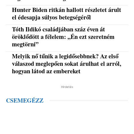
Hunter Biden ritkán hallott részletet árult
el édesapja súlyos betegségéről
Tóth Ildikó családjában száz éven át
öröklődött a félelem: „Én ezt szeretném
megtörni”
Melyik nő tűnik a legidősebbnek? Az első
válaszod meglepően sokat árulhat el arról,
hogyan látod az embereket
Hirdetés
CSEMEGÉZZ