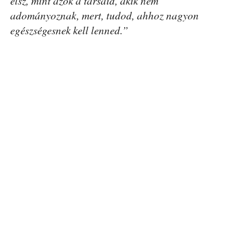
élsz, mint azok a társaid, akik nem
adományoznak, mert, tudod, ahhoz nagyon
egészségesnek kell lenned.”