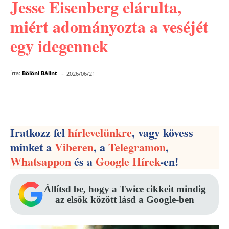
Jesse Eisenberg elárulta,
miért adományozta a veséjét
egy idegennek
-
Írta:
Bölöni Bálint
2026/06/21
Facebook
Pinterest
WhatsApp
Iratkozz fel
hírlevelünkre
, vagy kövess
minket a
Viberen
, a
Telegramon
,
Whatsappon
és a
Google Hírek
-en!
Állítsd be, hogy a Twice cikkeit mindig
az elsők között lásd a Google-ben