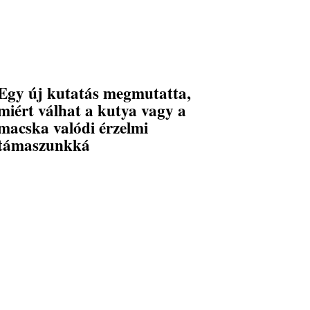
Egy új kutatás megmutatta,
miért válhat a kutya vagy a
macska valódi érzelmi
támaszunkká