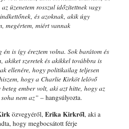
az üzenetem rosszul időzítettnek vagy
mindkettőnek, és azoknak, akik úgy
m, megértem, miért vannak
g én is így éreztem volna. Sok barátom és
akiket szeretek és akikkel továbbra is
 ellenére, hogy politikailag teljesen
iszem, hogy a Charlie Kirköt lelövő
y beteg ember volt, aki azt hitte, hogy az
, soha nem az”
– hangsúlyozta.
irk
Erika Kirkről
özvegyéről,
, aki a
ta, hogy megbocsátott férje