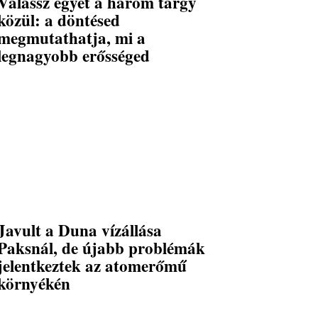
Válassz egyet a három tárgy
közül: a döntésed
megmutathatja, mi a
legnagyobb erősséged
Javult a Duna vízállása
Paksnál, de újabb problémák
jelentkeztek az atomerőmű
környékén