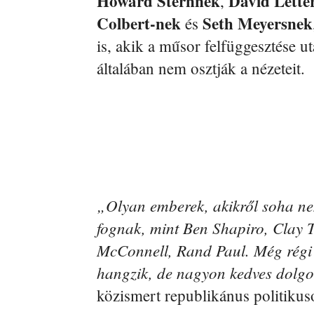
Howard
Sternnek
David
Lett
,
Colbert-nek
Seth
Meyersnek
és
is, akik a műsor felfüggesztése u
általában nem osztják a nézeteit.
„Olyan emberek, akikről soha n
fognak, mint Ben Shapiro, Clay 
McConnell, Rand Paul. Még régi b
hangzik, de nagyon kedves dolg
közismert republikánus politiku