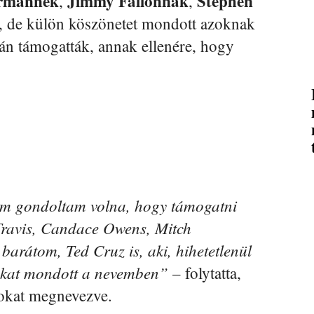
ermannek
Jimmy Fallonnak
Stephen
,
,
, de külön köszönetet mondott azoknak
tán támogatták, annak ellenére, hogy
em gondoltam volna, hogy támogatni
Travis, Candace Owens, Mitch
arátom, Ted Cruz is, aki, hihetetlenül
okat mondott a nevemben”
– folytatta,
sokat megnevezve.