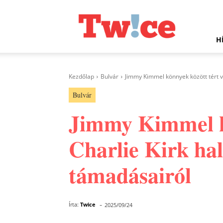
Twice.hu
H
Kezdőlap
Bulvár
Jimmy Kimmel könnyek között tért vis
Bulvár
Jimmy Kimmel kö
Charlie Kirk hal
támadásairól
-
Írta:
Twice
2025/09/24