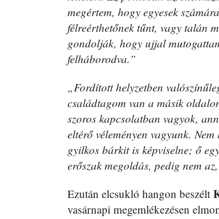
megértem, hogy egyesek számára 
félreérthetőnek tűnt, vagy talán 
gondolják, hogy ujjal mutogatta
felháborodva.”
„Fordított helyzetben valószínűle
családtagom van a másik oldalon, 
szoros kapcsolatban vagyok, annak
eltérő véleményen vagyunk. Nem h
gyilkos bárkit is képviselne; ő eg
erőszak megoldás, pedig nem az
K
Ezután elcsukló hangon beszélt
vasárnapi megemlékezésen elmond