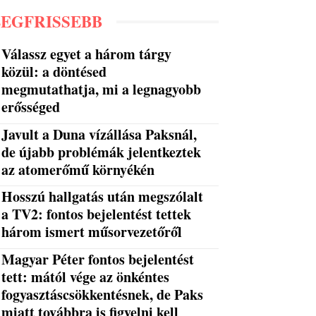
LEGFRISSEBB
Válassz egyet a három tárgy
közül: a döntésed
megmutathatja, mi a legnagyobb
erősséged
Javult a Duna vízállása Paksnál,
de újabb problémák jelentkeztek
az atomerőmű környékén
Hosszú hallgatás után megszólalt
a TV2: fontos bejelentést tettek
három ismert műsorvezetőről
Magyar Péter fontos bejelentést
tett: mától vége az önkéntes
fogyasztáscsökkentésnek, de Paks
miatt továbbra is figyelni kell