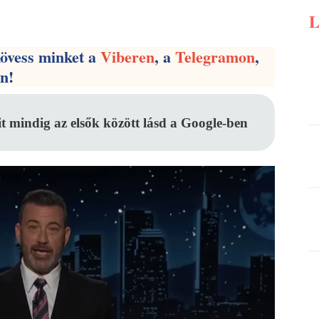
Pinterest
WhatsApp
Email
kövess minket a
Viberen
, a
Telegramon
,
en!
it mindig az elsők között lásd a Google-ben