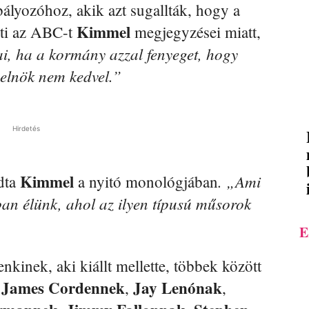
bályozóhoz, akik azt sugallták, hogy a
Kimmel
eti az ABC-t
megjegyzései miatt,
i, ha a kormány azzal fenyeget, hogy
z elnök nem kedvel.”
Hirdetés
Kimmel
. „Ami
dta
a nyitó monológjában
ban élünk, ahol az ilyen típusú műsorok
E
kinek, aki kiállt mellette, többek között
James
Cordennek
Jay
Lenónak
k
,
,