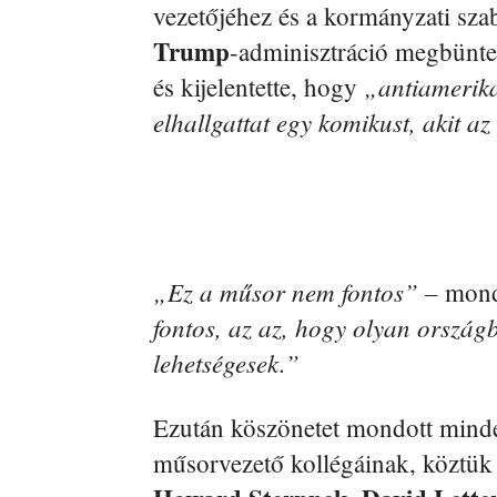
vezetőjéhez és a kormányzati sza
Trump
-adminisztráció megbünt
„antiamerika
és kijelentette, hogy
elhallgattat egy komikust, akit a
„Ez a műsor nem fontos” –
mon
fontos, az az, hogy olyan ország
lehetségesek.”
Ezután köszönetet mondott minden
műsorvezető kollégáinak, köztü