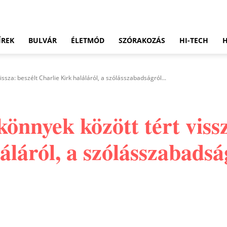
ÍREK
BULVÁR
ÉLETMÓD
SZÓRAKOZÁS
HI-TECH
sza: beszélt Charlie Kirk haláláról, a szólásszabadságról...
nnyek között tért vissz
áláról, a szólásszabads