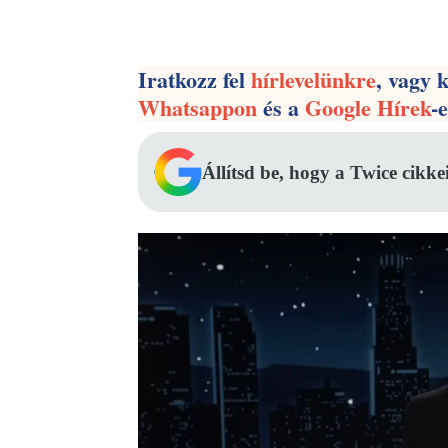
Facebook
Megosztás
Iratkozz fel
hírlevelünkre
, vagy 
Whatsappon
és a
Google Hírek
-
Állítsd be, hogy a Twice cikke