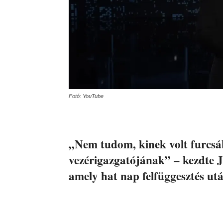
Fotó: YouTube
„Nem tudom, kinek volt furcsá
vezérigazgatójának” – kezdte
amely hat nap felfüggesztés ut