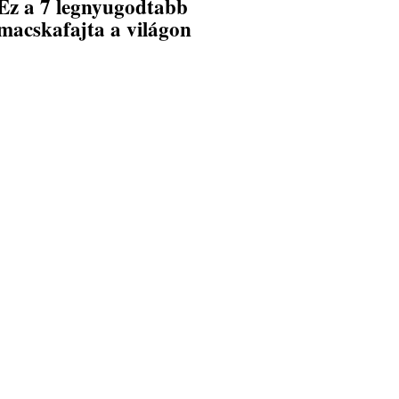
Ez a 7 legnyugodtabb
macskafajta a világon