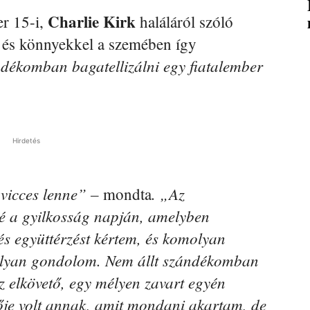
Charlie
Kirk
er 15-i,
haláláról szóló
és könnyekkel a szemében így
dékomban bagatellizálni egy fiatalember
Hirdetés
vicces lenne” –
. „Az
mondta
zé a gyilkosság napján, amelyben
és együttérzést kértem, és komolyan
lyan gondolom. Nem állt szándékomban
z elkövető, egy mélyen zavart egyén
zője volt annak, amit mondani akartam, de