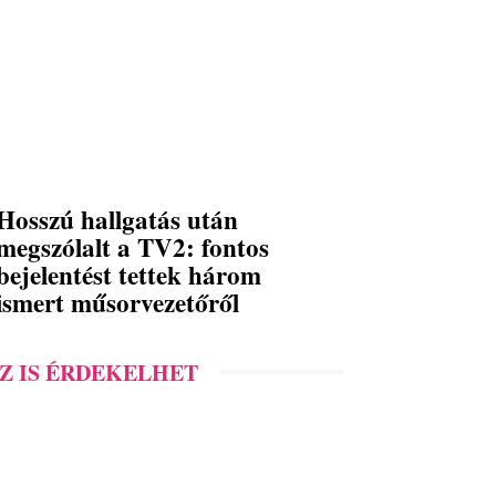
Hosszú hallgatás után
megszólalt a TV2: fontos
bejelentést tettek három
ismert műsorvezetőről
Z IS ÉRDEKELHET