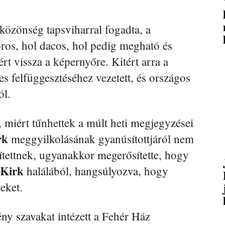
közönség tapsviharral fogadta, a
os, hol dacos, hol pedig megható és
t vissza a képernyőre. Kitért arra a
s felfüggesztéséhez vezetett, és országos
ól.
miért tűnhettek a múlt heti megjegyzései
rk
meggyilkolásának gyanúsítottjáról nem
ítettnek, ugyanakkor megerősítette, hogy
Kirk
halálából, hangsúlyozva, hogy
teket.
 szavakat intézett a Fehér Ház