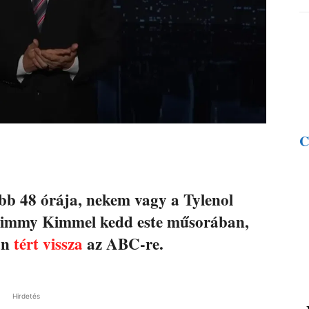
C
bb 48 órája, nekem vagy a Tylenol
 Jimmy Kimmel kedd este műsorában,
án
tért vissza
az ABC-re.
Hirdetés