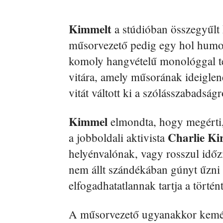
Kimmelt
a stúdióban összegyűlt 
műsorvezető pedig egy hol humor
komoly hangvételű monológgal tér
vitára, amely műsorának ideiglene
vitát váltott ki a szólásszabadságr
Kimmel
elmondta, hogy megérti, 
Charlie
Ki
a jobboldali aktivista
helyénvalónak, vagy rosszul időz
nem állt szándékában gúnyt űzni
elfogadhatatlannak tartja a történ
A műsorvezető ugyanakkor kemény