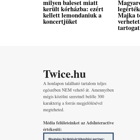
milyen baleset miatt
Magyar
került kórházba: ezért
legérték
kellett lemondaniuk a
Majka t
koncertjüket
verhete
tartogat
Twice.hu
A honlapon található tartalom teljes
egészében NEM vehető át. Amennyiben
mégis közölni szeretnél belőle 300
karakterig a forrás megjelölésével
megteheted.
Média felületeinket az AdsInteractive
értékesíti: