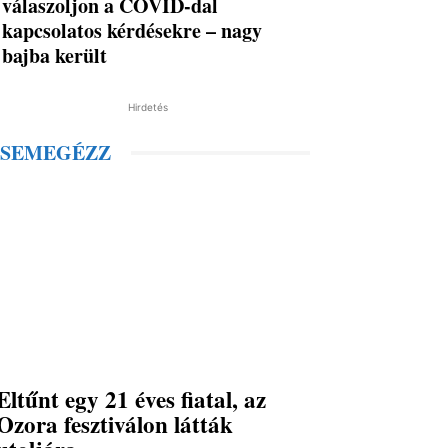
válaszoljon a COVID-dal
kapcsolatos kérdésekre – nagy
bajba került
Hirdetés
SEMEGÉZZ
Eltűnt egy 21 éves fiatal, az
Ozora fesztiválon látták