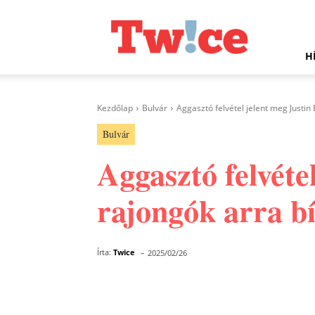
Twice.hu
H
Kezdőlap
Bulvár
Aggasztó felvétel jelent meg Justin B
Bulvár
Aggasztó felvéte
rajongók arra bí
-
Írta:
Twice
2025/02/26
Facebook
Megosztás