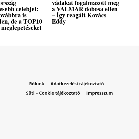
ország
vádakat fogalmazott meg
esebb celebjei:
a VALMAR dobosa ellen
ovábbra is
– Így reagált Kovács
tlen, de a TOP10
Eddy
 meglepetéseket
Rólunk
Adatkezelési tájékoztató
Süti – Cookie tájékoztató
Impresszum