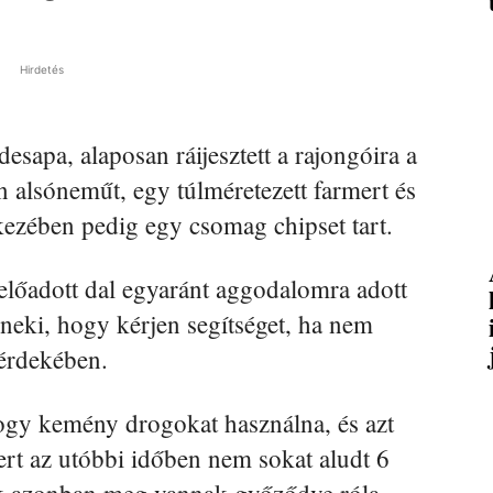
Hirdetés
desapa, alaposan ráijesztett a rajongóira a
in alsóneműt, egy túlméretezett farmert és
 kezében pedig egy csomag chipset tart.
 előadott dal egyaránt aggodalomra adott
k neki, hogy kérjen segítséget, ha nem
érdekében.
ogy kemény drogokat használna, és azt
 mert az utóbbi időben nem sokat aludt 6