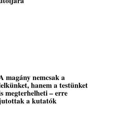
utoljára
A magány nemcsak a
lelkünket, hanem a testünket
is megterhelheti – erre
jutottak a kutatók