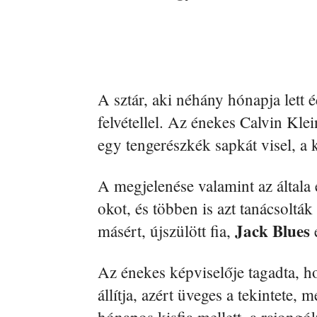
A sztár, aki néhány hónapja lett é
felvétellel. Az énekes Calvin Kle
egy tengerészkék sapkát visel, a
A megjelenése valamint az általa
okot, és többen is azt tanácsoltá
Jack
Blues
másért, újszülött fia,
Az énekes képviselője tagadta, h
állítja, azért üveges a tekintete,