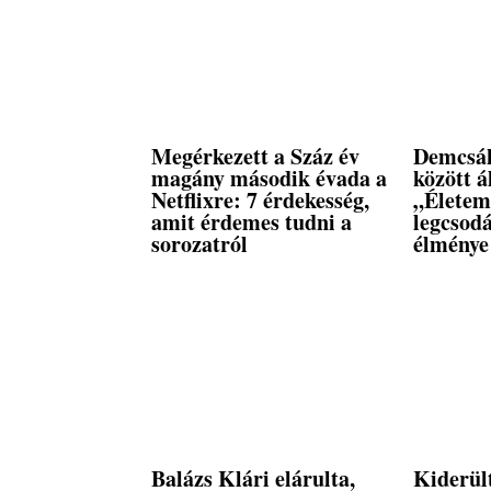
Megérkezett a Száz év
Demcsák
magány második évada a
között á
Netflixre: 7 érdekesség,
„Életem
amit érdemes tudni a
legcsod
sorozatról
élménye
Balázs Klári elárulta,
Kiderül