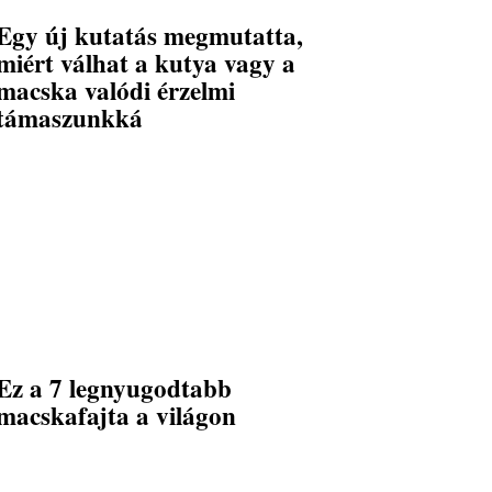
Egy új kutatás megmutatta,
miért válhat a kutya vagy a
macska valódi érzelmi
támaszunkká
Ez a 7 legnyugodtabb
macskafajta a világon