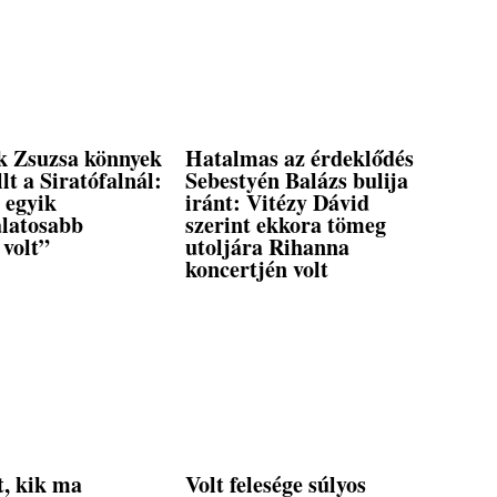
 Zsuzsa könnyek
Hatalmas az érdeklődés
llt a Siratófalnál:
Sebestyén Balázs bulija
 egyik
iránt: Vitézy Dávid
álatosabb
szerint ekkora tömeg
 volt”
utoljára Rihanna
koncertjén volt
t, kik ma
Volt felesége súlyos