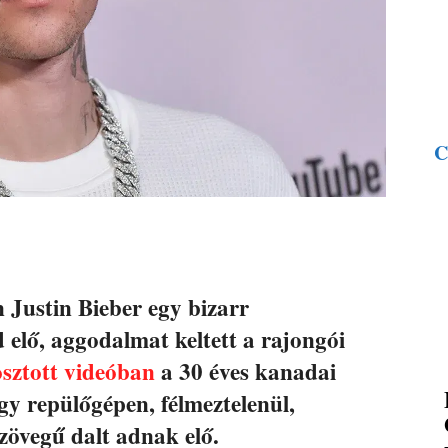
C
 Justin Bieber egy bizarr
 elő, aggodalmat keltett a rajongói
sztott videóban
a 30 éves kanadai
gy repülőgépen, félmeztelenül,
zövegű dalt adnak elő.