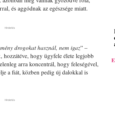
gók azonban meg vannak győződve róla,
rral, és aggódnak az egészsége miatt.
Hirdetés
 kemény drogokat használ, nem igaz
” –
, hozzátéve, hogy ügyfele élete legjobb
E
jelenleg arra koncentrál, hogy feleségével,
je a fiát, közben pedig új dalokkal is
Hirdetés