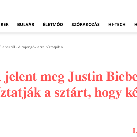
ÍREK
BULVÁR
ÉLETMÓD
SZÓRAKOZÁS
HI-TECH
ieberről - A rajongók arra bíztatják a...
l jelent meg Justin Bieb
ztatják a sztárt, hogy ké
Pinterest
WhatsApp
Email