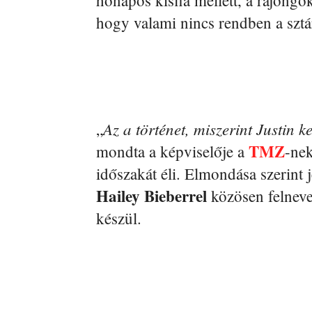
hónapos kisfia mellett, a rajon
hogy valami nincs rendben a sztá
Az a történet, miszerint Justin
„
TMZ
mondta a képviselője a
-nek
időszakát éli. Elmondása szerint 
Hailey Bieberrel
közösen felnevel
készül.