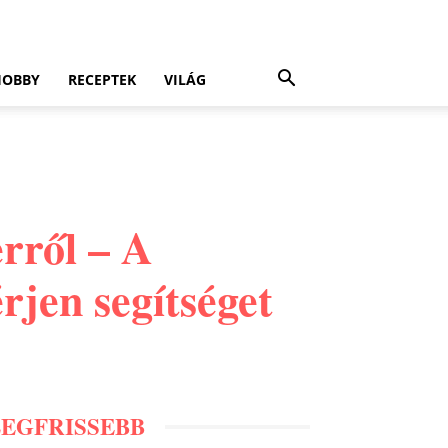
HOBBY
RECEPTEK
VILÁG
erről – A
rjen segítséget
LEGFRISSEBB