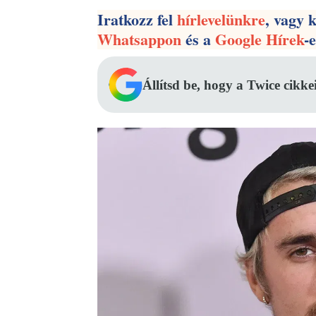
Iratkozz fel
hírlevelünkre
, vagy 
Whatsappon
és a
Google Hírek
-
Állítsd be, hogy a Twice cikke