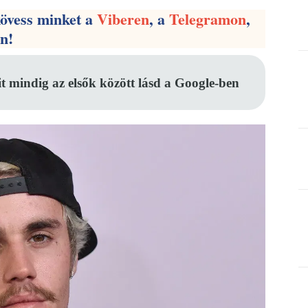
kövess minket a
Viberen
, a
Telegramon
,
en!
it mindig az elsők között lásd a Google-ben