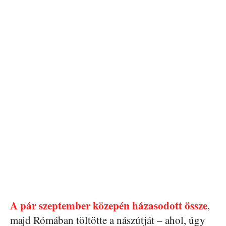
A pár szeptember közepén házasodott össze
,
majd Rómában töltötte a nászútját – ahol, úgy