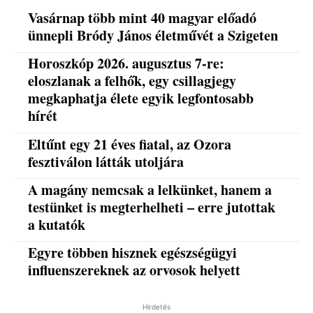
Vasárnap több mint 40 magyar előadó
ünnepli Bródy János életművét a Szigeten
Horoszkóp 2026. augusztus 7-re:
eloszlanak a felhők, egy csillagjegy
megkaphatja élete egyik legfontosabb
hírét
Eltűnt egy 21 éves fiatal, az Ozora
fesztiválon látták utoljára
A magány nemcsak a lelkünket, hanem a
testünket is megterhelheti – erre jutottak
a kutatók
Egyre többen hisznek egészségügyi
influenszereknek az orvosok helyett
Hirdetés