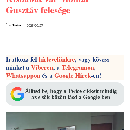
Gusztáv felesége
-
Írta:
Twice
2025/09/27
Facebook
Pinterest
WhatsApp
Iratkozz fel
hírlevelünkre
, vagy kövess
minket a
Viberen
, a
Telegramon
,
Whatsappon
és a
Google Hírek
-en!
Állítsd be, hogy a Twice cikkeit mindig
az elsők között lásd a Google-ben