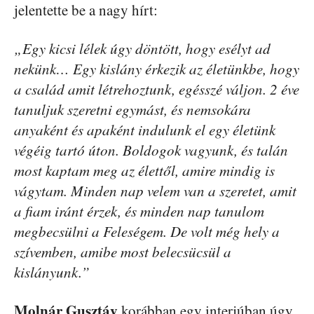
jelentette be a nagy hírt:
„Egy kicsi lélek úgy döntött, hogy esélyt ad
nekünk… Egy kislány érkezik az életünkbe, hogy
a család amit létrehoztunk, egésszé váljon. 2 éve
tanuljuk szeretni egymást, és nemsokára
anyaként és apaként indulunk el egy életünk
végéig tartó úton. Boldogok vagyunk, és talán
most kaptam meg az élettől, amire mindig is
vágytam. Minden nap velem van a szeretet, amit
a fiam iránt érzek, és minden nap tanulom
megbecsülni a Feleségem. De volt még hely a
szívemben, amibe most belecsücsül a
kislányunk.”
Molnár Gusztáv
korábban egy interjúban úgy