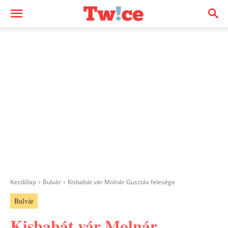
Kezdőlap
Bulvár
Kisbabát vár Molnár Gusztáv felesége
Bulvár
Kisbabát vár Molnár