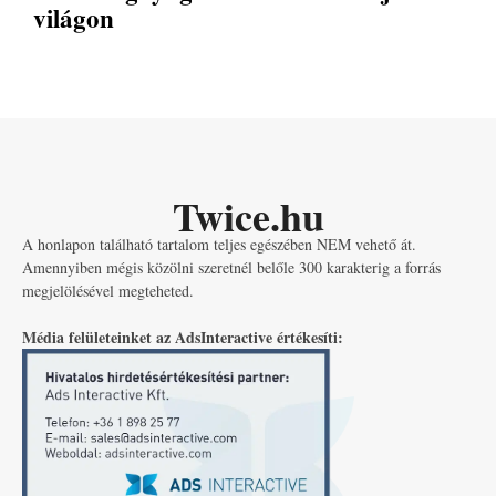
világon
Twice.hu
A honlapon található tartalom teljes egészében NEM vehető át.
Amennyiben mégis közölni szeretnél belőle 300 karakterig a forrás
megjelölésével megteheted.
Média felületeinket az AdsInteractive értékesíti: