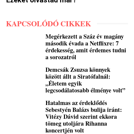
Ezeket olvastad már?
KAPCSOLÓDÓ CIKKEK
Megérkezett a Száz év magány
második évada a Netflixre: 7
érdekesség, amit érdemes tudni
a sorozatról
Demcsák Zsuzsa könnyek
között állt a Siratófalnál:
„Életem egyik
legcsodálatosabb élménye volt”
Hatalmas az érdeklődés
Sebestyén Balázs bulija iránt:
Vitézy Dávid szerint ekkora
tömeg utoljára Rihanna
koncertjén volt