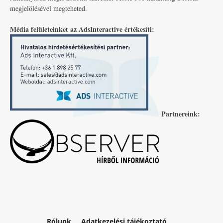
megjelölésével megteheted.
Média felületeinket az AdsInteractive értékesíti:
Partnereink:
Rólunk
Adatkezelési tájékoztató