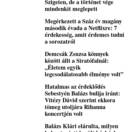
Szigeten, de a történet vége
mindenkit meglepett
Megérkezett a Száz év magány
második évada a Netflixre: 7
érdekesség, amit érdemes tudni
a sorozatról
Demcsák Zsuzsa könnyek
között állt a Siratófalnál:
„Életem egyik
legcsodálatosabb élménye volt”
Hatalmas az érdeklődés
Sebestyén Balázs bulija iránt:
Vitézy Dávid szerint ekkora
tömeg utoljára Rihanna
koncertjén volt
Balázs Klári elárulta, milyen