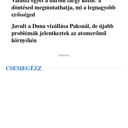
Válassz egyet a három tárgy közül: a
döntésed megmutathatja, mi a legnagyobb
erősséged
Javult a Duna vízállása Paksnál, de újabb
problémák jelentkeztek az atomerőmű
környékén
Hirdetés
CSEMEGÉZZ