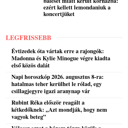
baleset miatt került kórházba:
ezért kellett lemondaniuk a
koncertjüket
LEGFRISSEBB
Évtizedek óta vártak erre a rajongók:
Madonna és Kylie Minogue végre kiadta
első közös dalát
Napi horoszkóp 2026. augusztus 8-ra:
hatalmas teher kerülhet le rólad, egy
csillagjegyre igazi aranynap vár
Rubint Réka először reagált a
kétkedőknek: „Azt mondják, hogy nem
vagyok beteg”