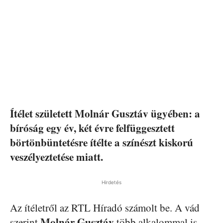
Ítélet született Molnár Gusztáv ügyében: a
bíróság egy év, két évre felfüggesztett
börtönbüntetésre ítélte a színészt kiskorú
veszélyeztetése miatt.
Hirdetés
Az ítéletről az RTL Híradó számolt be. A vád
Molnár Gusztáv
szerint
több alkalommal is