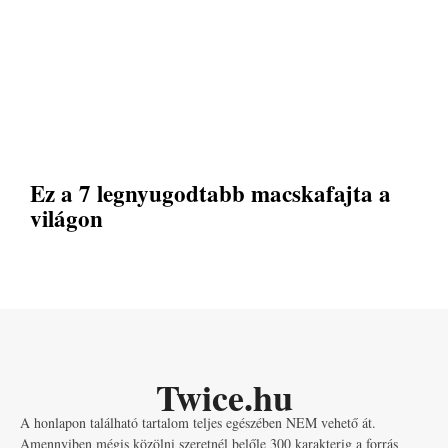
Ez a 7 legnyugodtabb macskafajta a
világon
Twice.hu
A honlapon található tartalom teljes egészében NEM vehető át.
Amennyiben mégis közölni szeretnél belőle 300 karakterig a forrás