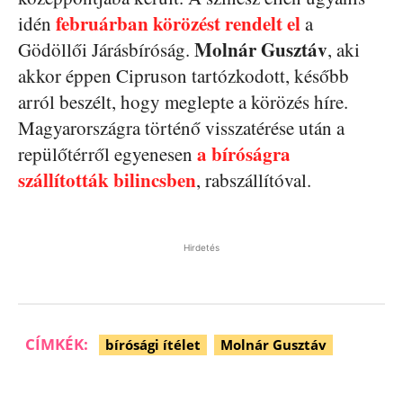
februárban körözést rendelt el
idén
a
Molnár Gusztáv
Gödöllői Járásbíróság.
, aki
akkor éppen Cipruson tartózkodott, később
arról beszélt, hogy meglepte a körözés híre.
Magyarországra történő visszatérése után a
a bíróságra
repülőtérről egyenesen
szállították bilincsben
, rabszállítóval.
Hirdetés
CÍMKÉK:
bírósági ítélet
Molnár Gusztáv
Facebook
Pinterest
WhatsApp