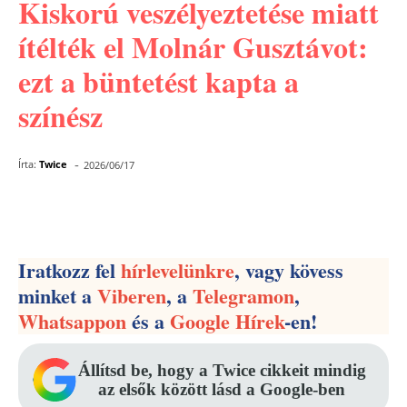
Kiskorú veszélyeztetése miatt
ítélték el Molnár Gusztávot:
ezt a büntetést kapta a
színész
-
Írta:
Twice
2026/06/17
Facebook
Pinterest
WhatsApp
Iratkozz fel
hírlevelünkre
, vagy kövess
minket a
Viberen
, a
Telegramon
,
Whatsappon
és a
Google Hírek
-en!
Állítsd be, hogy a Twice cikkeit mindig
az elsők között lásd a Google-ben