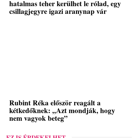
hatalmas teher kerülhet le rólad, egy
csillagjegyre igazi aranynap vár
Rubint Réka először reagált a
kétkedőknek: „Azt mondják, hogy
nem vagyok beteg”
EZ IS ÉRDEKELHET