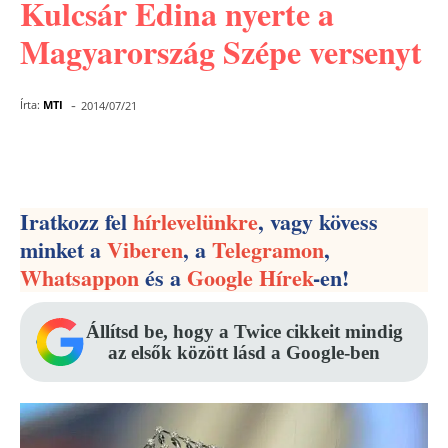
Kulcsár Edina nyerte a
Magyarország Szépe versenyt
-
Írta:
MTI
2014/07/21
Facebook
Pinterest
WhatsApp
Iratkozz fel
hírlevelünkre
, vagy kövess
minket a
Viberen
, a
Telegramon
,
Whatsappon
és a
Google Hírek
-en!
Állítsd be, hogy a Twice cikkeit mindig
az elsők között lásd a Google-ben