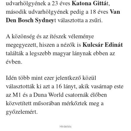
Katona Gittá
udvarhölgyének a 23 éves
t,
Van
második udvarhölgyének pedig a 18 éves
Den Bosch Sydney
t választotta a zsűri.
A közönség és az ítészek véleménye
Kulcsár Edinát
megegyezett, hiszen a nézők is
találták a legszebb magyar lánynak ebben az
évben.
Idén több mint ezer jelentkező közül
választották ki azt a 16 lányt, akik vasárnap este
az M1 és a Duna World csatornák élőben
közvetített műsorában mérkőztek meg a
győzelemért.
Hirdetés