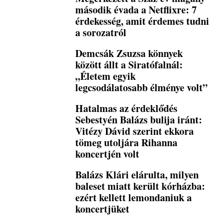
második évada a Netflixre: 7
érdekesség, amit érdemes tudni
a sorozatról
Demcsák Zsuzsa könnyek
között állt a Siratófalnál:
„Életem egyik
legcsodálatosabb élménye volt”
Hatalmas az érdeklődés
Sebestyén Balázs bulija iránt:
Vitézy Dávid szerint ekkora
tömeg utoljára Rihanna
koncertjén volt
Balázs Klári elárulta, milyen
baleset miatt került kórházba:
ezért kellett lemondaniuk a
koncertjüket