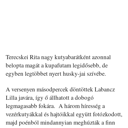
Terecskei Rita nagy kutyabarátként azonnal
belopta magát a kupafutam legidősebb, de
egyben legtöbbet nyert husky-jai szívébe.
A versenyen másodpercek döntöttek Labancz
Lilla javára, így ő állhatott a dobogó
legmagasabb fokára. A három híresség a
vezérkutyákkal és hajtóikkal együtt fotózkodott,
majd poénból mindannyian meghúzták a finn