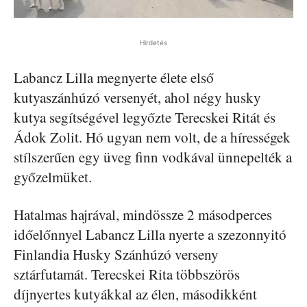
Hirdetés
Labancz Lilla megnyerte élete első
kutyaszánhúzó versenyét, ahol négy husky
kutya segítségével legyőzte Terecskei Ritát és
Ádok Zolit. Hó ugyan nem volt, de a hírességek
stílszerűen egy üveg finn vodkával ünnepelték a
győzelmüket.
Hatalmas hajrával, mindössze 2 másodperces
időelőnnyel Labancz Lilla nyerte a szezonnyitó
Finlandia Husky Szánhúzó verseny
sztárfutamát. Terecskei Rita többszörös
díjnyertes kutyákkal az élen, másodikként