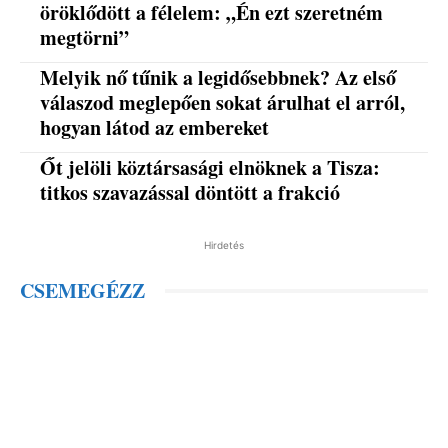
öröklődött a félelem: „Én ezt szeretném
megtörni”
Melyik nő tűnik a legidősebbnek? Az első
válaszod meglepően sokat árulhat el arról,
hogyan látod az embereket
Őt jelöli köztársasági elnöknek a Tisza:
titkos szavazással döntött a frakció
Hirdetés
CSEMEGÉZZ