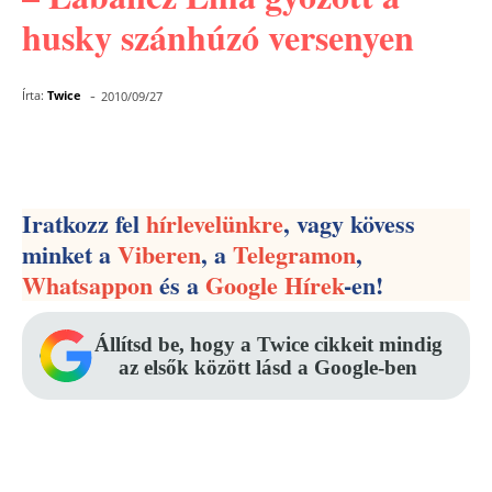
husky szánhúzó versenyen
-
Írta:
Twice
2010/09/27
Facebook
Pinterest
WhatsApp
Iratkozz fel
hírlevelünkre
, vagy kövess
minket a
Viberen
, a
Telegramon
,
Whatsappon
és a
Google Hírek
-en!
Állítsd be, hogy a Twice cikkeit mindig
az elsők között lásd a Google-ben