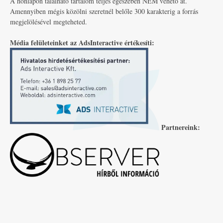
A honlapon található tartalom teljes egészében NEM vehető át.
Amennyiben mégis közölni szeretnél belőle 300 karakterig a forrás
megjelölésével megteheted.
Média felületeinket az AdsInteractive értékesíti:
Partnereink: