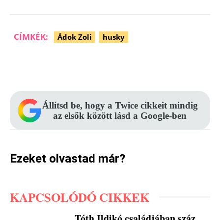
CÍMKÉK:
Ádok Zoli
husky
Facebook
Pinterest
WhatsApp
Állítsd be, hogy a Twice cikkeit mindig
az elsők között lásd a Google-ben
Ezeket olvastad már?
KAPCSOLÓDÓ CIKKEK
Tóth Ildikó családjában száz