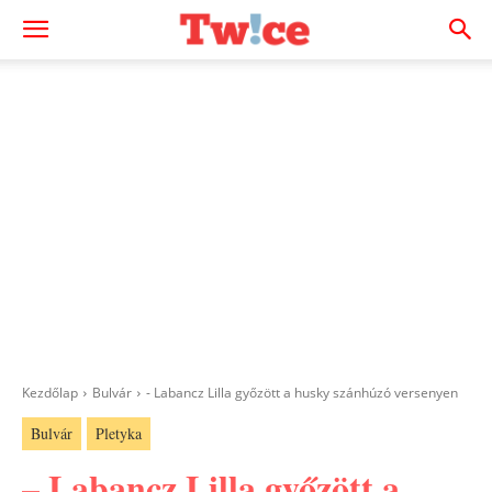
Kezdőlap
Bulvár
- Labancz Lilla győzött a husky szánhúzó versenyen
Bulvár
Pletyka
– Labancz Lilla győzött a