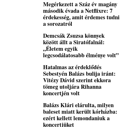
Megérkezett a Száz év magány
második évada a Netflixre: 7
érdekesség, amit érdemes tudni
a sorozatról
Demcsák Zsuzsa könnyek
között állt a Siratófalnál:
„Életem egyik
legcsodálatosabb élménye volt”
Hatalmas az érdeklődés
Sebestyén Balázs bulija iránt:
Vitézy Dávid szerint ekkora
tömeg utoljára Rihanna
koncertjén volt
Balázs Klári elárulta, milyen
baleset miatt került kórházba:
ezért kellett lemondaniuk a
koncertjüket