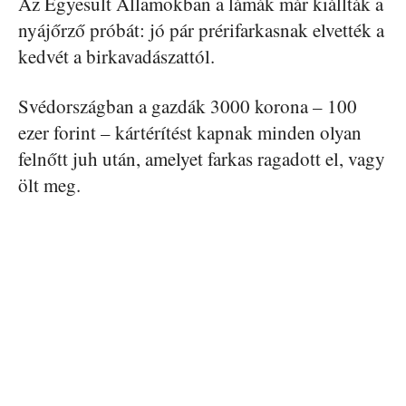
Az Egyesült Államokban a lámák már kiállták a
nyájőrző próbát: jó pár prérifarkasnak elvették a
kedvét a birkavadászattól.
Svédországban a gazdák 3000 korona – 100
ezer forint – kártérítést kapnak minden olyan
felnőtt juh után, amelyet farkas ragadott el, vagy
ölt meg.