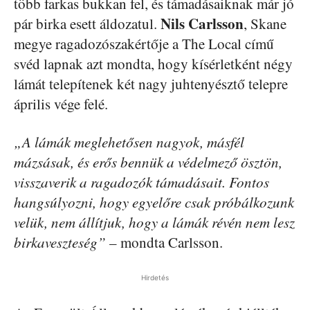
több farkas bukkan fel, és támadásaiknak már jó
Nils Carlsson
pár birka esett áldozatul.
, Skane
megye ragadozószakértője a The Local című
svéd lapnak azt mondta, hogy kísérletként négy
lámát telepítenek két nagy juhtenyésztő telepre
április vége felé.
„A lámák meglehetősen nagyok, másfél
mázsásak, és erős bennük a védelmező ösztön,
visszaverik a ragadozók támadásait. Fontos
hangsúlyozni, hogy egyelőre csak próbálkozunk
velük, nem állítjuk, hogy a lámák révén nem lesz
birkaveszteség”
– mondta Carlsson.
Hirdetés