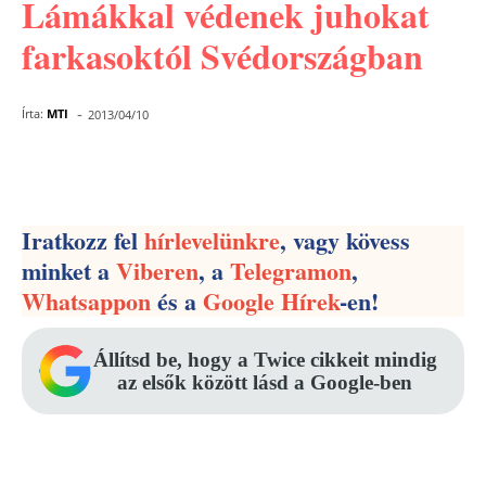
Lámákkal védenek juhokat
farkasoktól Svédországban
-
Írta:
MTI
2013/04/10
Facebook
Pinterest
WhatsApp
Iratkozz fel
hírlevelünkre
, vagy kövess
minket a
Viberen
, a
Telegramon
,
Whatsappon
és a
Google Hírek
-en!
Állítsd be, hogy a Twice cikkeit mindig
az elsők között lásd a Google-ben