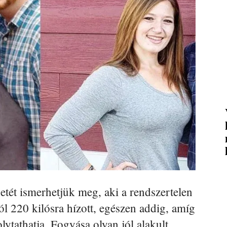
etét ismerhetjük meg, aki a rendszertelen
tól 220 kilósra hízott, egészen addig, amíg
lytathatja. Fogyása olyan jól alakult,