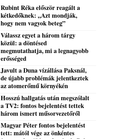
Rubint Réka először reagált a
kétkedőknek: „Azt mondják,
hogy nem vagyok beteg”
Válassz egyet a három tárgy
közül: a döntésed
megmutathatja, mi a legnagyobb
erősséged
Javult a Duna vízállása Paksnál,
de újabb problémák jelentkeztek
az atomerőmű környékén
Hosszú hallgatás után megszólalt
a TV2: fontos bejelentést tettek
három ismert műsorvezetőről
Magyar Péter fontos bejelentést
tett: mától vége az önkéntes