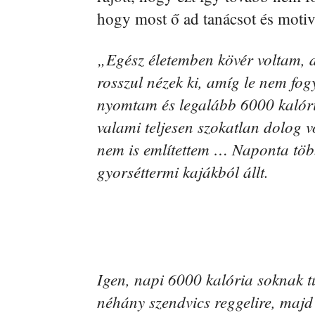
hogy most ő ad tanácsot és moti
„Egész életemben kövér voltam, d
rosszul nézek ki, amíg le nem f
nyomtam és legalább 6000 kalóriá
valami teljesen szokatlan dolog 
nem is említettem … Naponta több
gyorséttermi kajákból állt.
Igen, napi 6000 kalória soknak t
néhány szendvics reggelire, majd