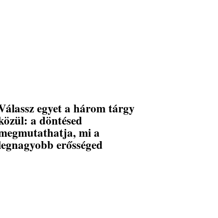
Válassz egyet a három tárgy
közül: a döntésed
megmutathatja, mi a
legnagyobb erősséged