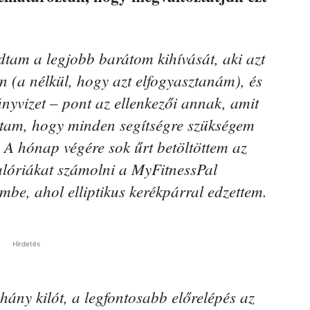
dtam a legjobb barátom kihívását, aki azt
n (a nélkül, hogy azt elfogyasztanám), és
nyvizet – pont az ellenkezői annak, amit
tam, hogy minden segítségre szükségem
. A hónap végére sok űrt betöltöttem az
alóriákat számolni a MyFitnessPal
embe, ahol elliptikus kerékpárral edzettem.
Hirdetés
ány kilót, a legfontosabb előrelépés az