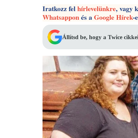
Iratkozz fel
hírlevelünkre
, vagy 
Whatsappon
és a
Google Hírek
-
Állítsd be, hogy a Twice cikke