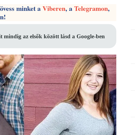
kövess minket a
Viberen
, a
Telegramon
,
en!
it mindig az elsők között lásd a Google-ben