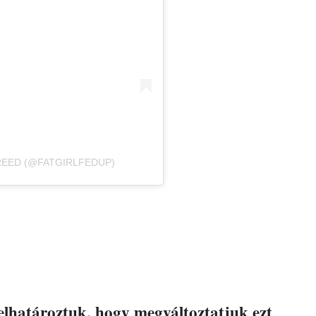
 REED (@FATGIRLFEDUP)
elhatároztuk, hogy megváltoztatjuk ezt