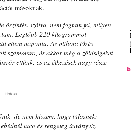
vációt másoknak.
e őszintén szólva, nem fogtam fel, milyen
ogytam. Legtöbb 220 kilogrammot
t ettem naponta. Az otthoni főzés
volt számomra, és akkor még a zöldségeket
ször ettünk, és az étkezések nagy része
E
Hirdetés
űnik, de nem hiszem, hogy túloznék:
 ebédnél taco és rengeteg ásványvíz.