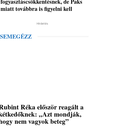
fogyasztáscsökkentésnek, de Paks
miatt továbbra is figyelni kell
Hirdetés
SEMEGÉZZ
Rubint Réka először reagált a
kétkedőknek: „Azt mondják,
hogy nem vagyok beteg”