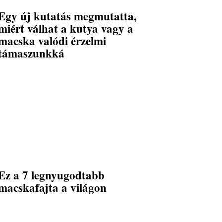
Egy új kutatás megmutatta,
miért válhat a kutya vagy a
macska valódi érzelmi
támaszunkká
Ez a 7 legnyugodtabb
macskafajta a világon