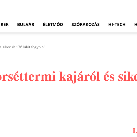
ÍREK
BULVÁR
ÉLETMÓD
SZÓRAKOZÁS
HI-TECH
sikerült 136 kilót fogynia!
séttermi kajáról és sike
Pinterest
WhatsApp
Email