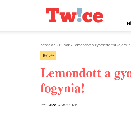
Twice.hu
H
Kezdőlap
Bulvár
Lemondott a gyorséttermi kajáról és 
Bulvár
Lemondott a gyor
fogynia!
-
Írta:
Twice
2021/01/31
Facebook
Megosztás