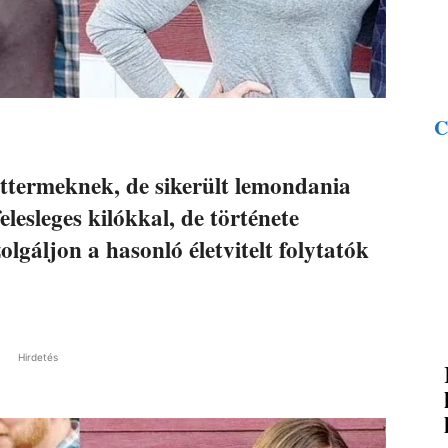
C
éttermeknek, de sikerült lemondania
elesleges kilókkal, de története
lgáljon a hasonló életvitelt folytatók
Hirdetés