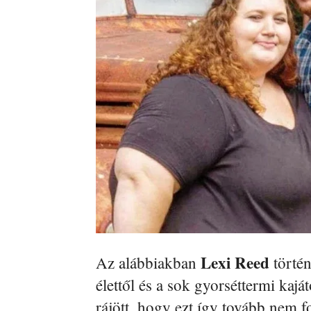
Lexi Reed
Az alábbiakban
történ
élettől és a sok gyorséttermi kajá
rájött, hogy ezt így tovább nem fo