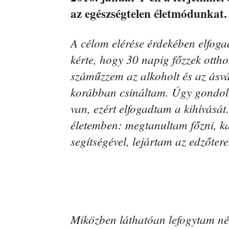
az egészségtelen életmódunkat.
A célom elérése érdekében elfoga
kérte, hogy 30 napig főzzek ottho
száműzzem az alkoholt és az ásvá
korábban csináltam. Úgy gondol
van, ezért elfogadtam a kihívását
életemben: megtanultam főzni, k
segítségével, lejártam az edzőter
Miközben láthatóan lefogytam néh