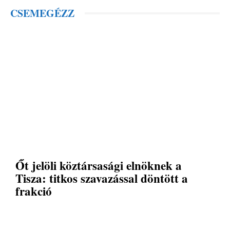
CSEMEGÉZZ
Őt jelöli köztársasági elnöknek a
Tisza: titkos szavazással döntött a
frakció