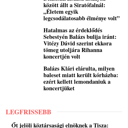
között állt a Siratófalnál:
„Életem egyik
legcsodálatosabb élménye volt”
Hatalmas az érdeklődés
Sebestyén Balázs bulija iránt:
Vitézy Dávid szerint ekkora
tömeg utoljára Rihanna
koncertjén volt
Balázs Klári elárulta, milyen
baleset miatt került kórházba:
ezért kellett lemondaniuk a
koncertjüket
LEGFRISSEBB
Őt jelöli köztársasági elnöknek a Tisza: