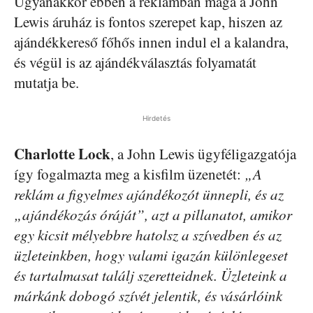
Ugyanakkor ebben a reklámban maga a John
Lewis áruház is fontos szerepet kap, hiszen az
ajándékkereső főhős innen indul el a kalandra,
és végül is az ajándékválasztás folyamatát
mutatja be.
Hirdetés
Charlotte Lock
, a John Lewis ügyféligazgatója
így fogalmazta meg a kisfilm üzenetét:
„A
reklám a figyelmes ajándékozót ünnepli, és az
„ajándékozás óráját”, azt a pillanatot, amikor
egy kicsit mélyebbre hatolsz a szívedben és az
üzleteinkben, hogy valami igazán különlegeset
és tartalmasat találj szeretteidnek. Üzleteink a
márkánk dobogó szívét jelentik, és vásárlóink