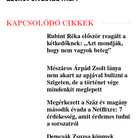
KAPCSOLÓDÓ CIKKEK
Rubint Réka először reagált a
kétkedőknek: „Azt mondják,
hogy nem vagyok beteg”
Mészáros Árpád Zsolt lánya
nem akart az apjával bulizni a
Szigeten, de a történet vége
mindenkit meglepett
Megérkezett a Száz év magány
második évada a Netflixre: 7
érdekesség, amit érdemes tudni
a sorozatról
Demcsák Zsuzsa könnyek