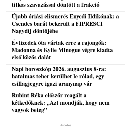
titkos szavazással döntött a frakció
Újabb óriási elismerés Enyedi Ildikónak: a
Csendes barát bekerült a FIPRESCI
Nagydíj döntőjébe
Évtizedek óta vártak erre a rajongók:
Madonna és Kylie Minogue végre kiadta
első közös dalát
Napi horoszkóp 2026. augusztus 8-ra:
hatalmas teher kerülhet le rólad, egy
csillagjegyre igazi aranynap vár
Rubint Réka először reagált a
kétkedőknek: „Azt mondják, hogy nem
vagyok beteg”
Hirdetés