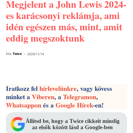
Megjelent a John Lewis 2024-
es karácsonyi reklámja, ami
idén egészen más, mint, amit
eddig megszoktunk
-
Írta:
Twice
2024/11/14
Facebook
Pinterest
WhatsApp
Iratkozz fel
hírlevelünkre
, vagy kövess
minket a
Viberen
, a
Telegramon
,
Whatsappon
és a
Google Hírek
-en!
Állítsd be, hogy a Twice cikkeit mindig
az elsők között lásd a Google-ben