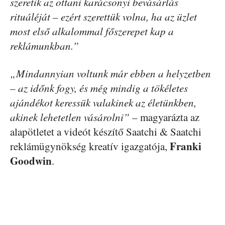
szeretik az ottani karácsonyi bevásárlás
rituáléját – ezért szerettük volna, ha az üzlet
most első alkalommal főszerepet kap a
reklámunkban.”
„Mindannyian voltunk már ebben a helyzetben
– az időnk fogy, és még mindig a tökéletes
ajándékot keressük valakinek az életünkben,
akinek lehetetlen vásárolni”
– magyarázta az
alapötletet a videót készítő Saatchi & Saatchi
Franki
reklámügynökség kreatív igazgatója,
Goodwin
.