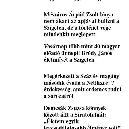
Mészáros Árpád Zsolt lánya
nem akart az apjával bulizni a
Szigeten, de a történet vége
mindenkit meglepett
Vasárnap több mint 40 magyar
előadó ünnepli Bródy János
életművét a Szigeten
Megérkezett a Száz év magány
második évada a Netflixre: 7
érdekesség, amit érdemes tudni
a sorozatról
Demcsák Zsuzsa könnyek
között állt a Siratófalnál:
„Életem egyik
legcsodálatosabb élménye volt”