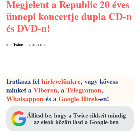
Megjelent a Republic 20 éves
ünnepi koncertje dupla CD-n
és DVD-n!
-
Írta:
Twice
2010/11/08
Facebook
Pinterest
WhatsApp
Iratkozz fel
hírlevelünkre
, vagy kövess
minket a
Viberen
, a
Telegramon
,
Whatsappon
és a
Google Hírek
-en!
Állítsd be, hogy a Twice cikkeit mindig
az elsők között lásd a Google-ben