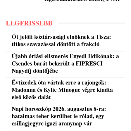
LEGFRISSEBB
Őt jelöli köztársasági elnöknek a Tisza:
titkos szavazással döntött a frakció
Újabb óriási elismerés Enyedi Ildikónak: a
Csendes barát bekerült a FIPRESCI
Nagydíj döntőjébe
Évtizedek óta vártak erre a rajongók:
Madonna és Kylie Minogue végre kiadta
első közös dalát
Napi horoszkóp 2026. augusztus 8-ra:
hatalmas teher kerülhet le rólad, egy
csillagjegyre igazi aranynap vár