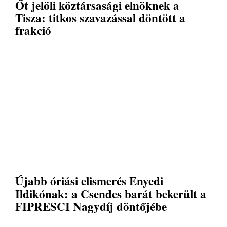
Őt jelöli köztársasági elnöknek a
Tisza: titkos szavazással döntött a
frakció
Újabb óriási elismerés Enyedi
Ildikónak: a Csendes barát bekerült a
FIPRESCI Nagydíj döntőjébe