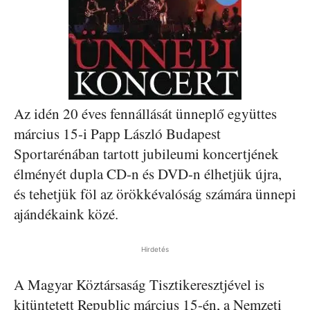
Az idén 20 éves fennállását ünneplő együttes
március 15-i Papp László Budapest
Sportarénában tartott jubileumi koncertjének
élményét dupla CD-n és DVD-n élhetjük újra,
és tehetjük föl az örökkévalóság számára ünnepi
ajándékaink közé.
Hirdetés
A Magyar Köztársaság Tisztikeresztjével is
kitüntetett Republic március 15-én, a Nemzeti