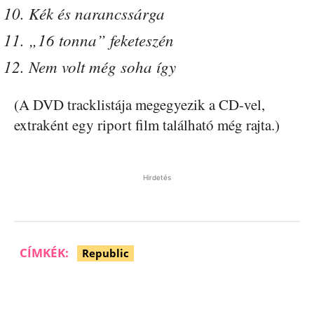
Kék és narancssárga
„16 tonna” feketeszén
Nem volt még soha így
(A DVD tracklistája megegyezik a CD-vel,
extraként egy riport film található még rajta.)
Hirdetés
CÍMKÉK:
Republic
Facebook
Pinterest
WhatsApp