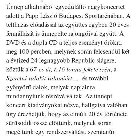
Ünnep alkalmából egyedülálló nagykoncertet
adott a Papp László Budapest Sportarénában.
A
teltházas előadással az együttes egyben 20 éves
fennállását is ünnepelte rajongóival együtt. A
DVD és a dupla CD a teljes eseményt örökíti
meg 100 percben, melynek során felcsendül két
a évtized 24 legnagyobb Republic slágere,
köztük a
67-es út,
a
16 tonna fekete szén
, a
Szeretni valakit valamiért
… és további
gyönyörű dalok, melyek napjainra
mindannyiunk részévé váltak. Az ünnepi
koncert kiadványokat nézve, hallgatva valóban
úgy érezhetjük, hogy az elmúlt 20 év története
sűrűsödik össze előttünk, melynek során
megéltünk egy rendszerváltást, szemtanúi