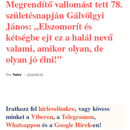
Megrendítő vallomást tett 78.
születésnapján Gálvölgyi
János: „Elszomorít és
kétségbe ejt ez a halál nevű
valami, amikor olyan, de
olyan jó élni!”
-
Írta:
Twice
2026/05/29
Facebook
Pinterest
WhatsApp
Iratkozz fel
hírlevelünkre
, vagy kövess
minket a
Viberen
, a
Telegramon
,
Whatsappon
és a
Google Hírek
-en!