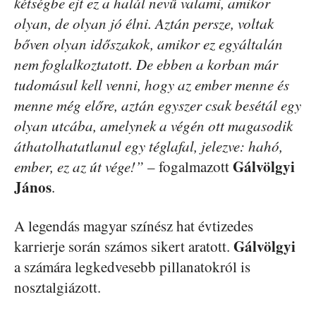
kétségbe ejt ez a halál nevű valami, amikor
olyan, de olyan jó élni. Aztán persze, voltak
bőven olyan időszakok, amikor ez egyáltalán
nem foglalkoztatott. De ebben a korban már
tudomásul kell venni, hogy az ember menne és
menne még előre, aztán egyszer csak besétál egy
olyan utcába, amelynek a végén ott magasodik
áthatolhatatlanul egy téglafal, jelezve: hahó,
Gálvölgyi
ember, ez az út vége!”
– fogalmazott
János
.
A legendás magyar színész hat évtizedes
Gálvölgyi
karrierje során számos sikert aratott.
a számára legkedvesebb pillanatokról is
nosztalgiázott.