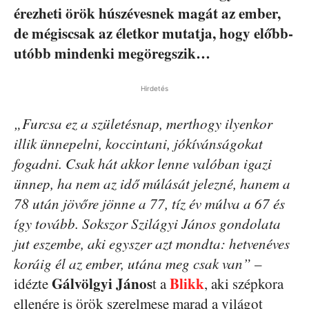
érezheti örök húszévesnek magát az ember,
de mégiscsak az életkor mutatja, hogy előbb-
utóbb mindenki megöregszik…
Hirdetés
„Furcsa ez a születésnap, merthogy ilyenkor
illik ünnepelni, koccintani, jókívánságokat
fogadni. Csak hát akkor lenne valóban igazi
ünnep, ha nem az idő múlását jelezné, hanem a
78 után jövőre jönne a 77, tíz év múlva a 67 és
így tovább. Sokszor Szilágyi János gondolata
jut eszembe, aki egyszer azt mondta: hetvenéves
koráig él az ember, utána meg csak van”
–
Gálvölgyi János
Blikk
idézte
t a
, aki szépkora
ellenére is örök szerelmese marad a világot