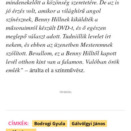
mindenekelőtt a közönség szeretetére. De az is
jó érzés volt, amikor a világhírű angol
színésznek, Benny Hillnek kiküldték a
műsoraimról készült DVD-t, és ő egészen
meglepő választ adott. Tudniillik levelet írt
nekem, és ebben az üzenetben Mesteremnek
szólított. Bevallom, ez a Benny Hilltől kapott
levél otthon kint van a falamon. Valóban örök
emlék”
– árulta el a színművész.
Hirdetés
CÍMKÉK:
Bodrogi Gyula
Gálvölgyi János