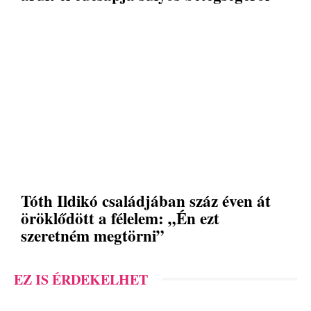
Tóth Ildikó családjában száz éven át
öröklődött a félelem: „Én ezt
szeretném megtörni”
EZ IS ÉRDEKELHET