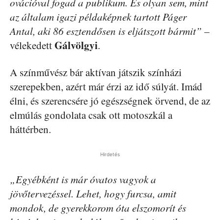
ovációval fogad a publikum. És olyan sem, mint
az általam igazi példaképnek tartott Páger
Antal, aki 86 esztendősen is eljátszott bármit”
–
Gálvölgyi
vélekedett
.
A színművész bár aktívan játszik színházi
szerepekben, azért már érzi az idő súlyát. Imád
élni, és szerencsére jó egészségnek örvend, de az
elmúlás gondolata csak ott motoszkál a
háttérben.
Hirdetés
„Egyébként is már óvatos vagyok a
jövőtervezéssel. Lehet, hogy furcsa, amit
mondok, de gyerekkorom óta elszomorít és