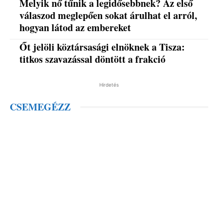
Melyik nő tűnik a legidősebbnek? Az első
válaszod meglepően sokat árulhat el arról,
hogyan látod az embereket
Őt jelöli köztársasági elnöknek a Tisza:
titkos szavazással döntött a frakció
Hirdetés
CSEMEGÉZZ