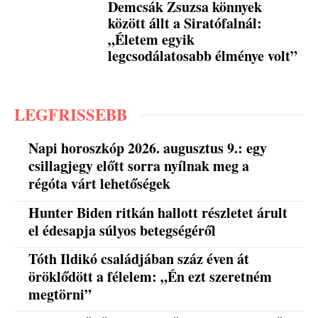
Demcsák Zsuzsa könnyek
között állt a Siratófalnál:
„Életem egyik
legcsodálatosabb élménye volt”
LEGFRISSEBB
Napi horoszkóp 2026. augusztus 9.: egy
csillagjegy előtt sorra nyílnak meg a
régóta várt lehetőségek
Hunter Biden ritkán hallott részletet árult
el édesapja súlyos betegségéről
Tóth Ildikó családjában száz éven át
öröklődött a félelem: „Én ezt szeretném
megtörni”