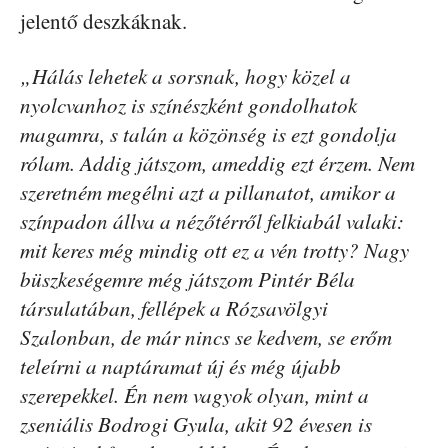
jelentő deszkáknak.
„Hálás lehetek a sorsnak, hogy közel a
nyolcvanhoz is színészként gondolhatok
magamra, s talán a közönség is ezt gondolja
rólam. Addig játszom, ameddig ezt érzem. Nem
szeretném megélni azt a pillanatot, amikor a
színpadon állva a nézőtérről felkiabál valaki:
mit keres még mindig ott ez a vén trotty? Nagy
büszkeségemre még játszom Pintér Béla
társulatában, fellépek a Rózsavölgyi
Szalonban, de már nincs se kedvem, se erőm
teleírni a naptáramat új és még újabb
szerepekkel. Én nem vagyok olyan, mint a
zseniális Bodrogi Gyula, akit 92 évesen is