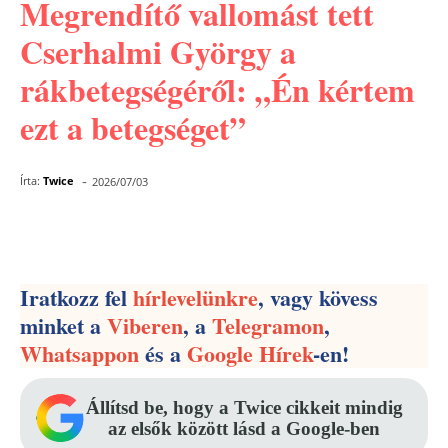
Megrendítő vallomást tett
Cserhalmi György a
rákbetegségéről: „Én kértem
ezt a betegséget”
-
Írta:
Twice
2026/07/03
Facebook
Pinterest
WhatsApp
Iratkozz fel
hírlevelünkre
, vagy kövess
minket a
Viberen
, a
Telegramon
,
Whatsappon
és a
Google Hírek
-en!
Állítsd be, hogy a Twice cikkeit mindig
az elsők között lásd a Google-ben