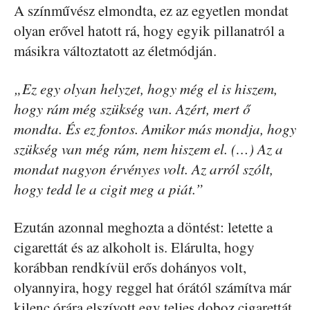
A színművész elmondta, ez az egyetlen mondat
olyan erővel hatott rá, hogy egyik pillanatról a
másikra változtatott az életmódján.
„Ez egy olyan helyzet, hogy még el is hiszem,
hogy rám még szükség van. Azért, mert ő
mondta. És ez fontos. Amikor más mondja, hogy
szükség van még rám, nem hiszem el. (…) Az a
mondat nagyon érvényes volt. Az arról szólt,
hogy tedd le a cigit meg a piát.”
Ezután azonnal meghozta a döntést: letette a
cigarettát és az alkoholt is. Elárulta, hogy
korábban rendkívül erős dohányos volt,
olyannyira, hogy reggel hat órától számítva már
kilenc órára elszívott egy teljes doboz cigarettát.