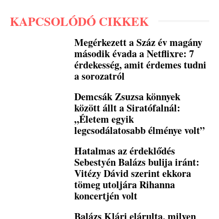
KAPCSOLÓDÓ CIKKEK
Megérkezett a Száz év magány
második évada a Netflixre: 7
érdekesség, amit érdemes tudni
a sorozatról
Demcsák Zsuzsa könnyek
között állt a Siratófalnál:
„Életem egyik
legcsodálatosabb élménye volt”
Hatalmas az érdeklődés
Sebestyén Balázs bulija iránt:
Vitézy Dávid szerint ekkora
tömeg utoljára Rihanna
koncertjén volt
Balázs Klári elárulta, milyen