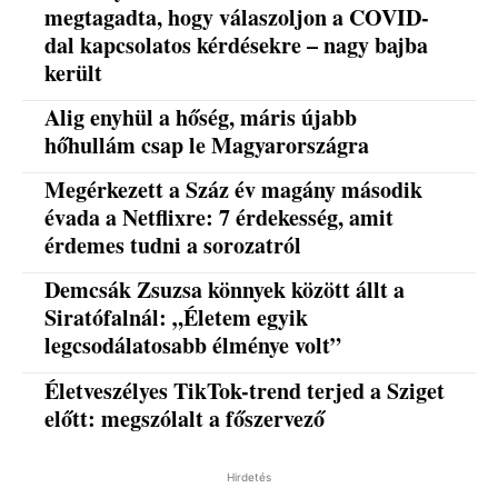
megtagadta, hogy válaszoljon a COVID-
dal kapcsolatos kérdésekre – nagy bajba
került
Alig enyhül a hőség, máris újabb
hőhullám csap le Magyarországra
Megérkezett a Száz év magány második
évada a Netflixre: 7 érdekesség, amit
érdemes tudni a sorozatról
Demcsák Zsuzsa könnyek között állt a
Siratófalnál: „Életem egyik
legcsodálatosabb élménye volt”
Életveszélyes TikTok-trend terjed a Sziget
előtt: megszólalt a főszervező
Hirdetés