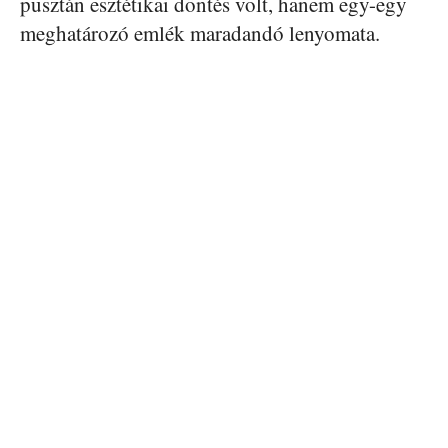
pusztán esztétikai döntés volt, hanem egy-egy
meghatározó emlék maradandó lenyomata.