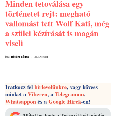
Minden tetoválása egy
történetet rejt: megható
vallomást tett Wolf Kati, még
a szülei kézírását is magán
viseli
-
Írta:
Bölöni Bálint
2026/07/01
Facebook
Pinterest
WhatsApp
Iratkozz fel
hírlevelünkre
, vagy kövess
minket a
Viberen
, a
Telegramon
,
Whatsappon
és a
Google Hírek
-en!
Állítsd be, hogy a Twice cikkeit mindig