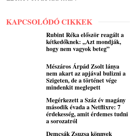
KAPCSOLÓDÓ CIKKEK
Rubint Réka először reagált a
kétkedőknek: „Azt mondják,
hogy nem vagyok beteg”
Mészáros Árpád Zsolt lánya
nem akart az apjával bulizni a
Szigeten, de a történet vége
mindenkit meglepett
Megérkezett a Száz év magány
második évada a Netflixre: 7
érdekesség, amit érdemes tudni
a sorozatról
Demcsák Zsuzsa könnyek