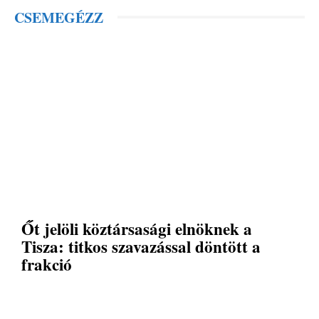
CSEMEGÉZZ
Őt jelöli köztársasági elnöknek a
Tisza: titkos szavazással döntött a
frakció