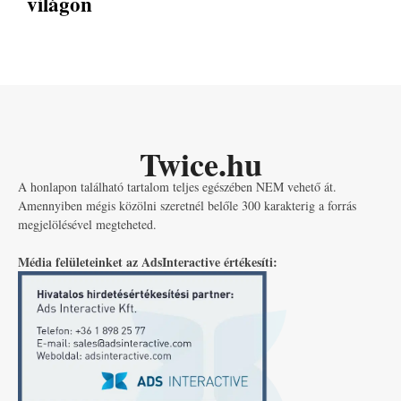
világon
Twice.hu
A honlapon található tartalom teljes egészében NEM vehető át.
Amennyiben mégis közölni szeretnél belőle 300 karakterig a forrás
megjelölésével megteheted.
Média felületeinket az AdsInteractive értékesíti: