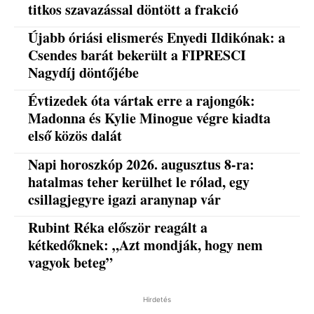
titkos szavazással döntött a frakció
Újabb óriási elismerés Enyedi Ildikónak: a
Csendes barát bekerült a FIPRESCI
Nagydíj döntőjébe
Évtizedek óta vártak erre a rajongók:
Madonna és Kylie Minogue végre kiadta
első közös dalát
Napi horoszkóp 2026. augusztus 8-ra:
hatalmas teher kerülhet le rólad, egy
csillagjegyre igazi aranynap vár
Rubint Réka először reagált a
kétkedőknek: „Azt mondják, hogy nem
vagyok beteg”
Hirdetés