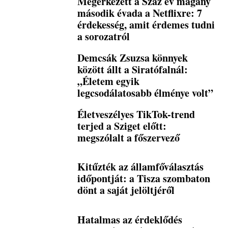
Megérkezett a Száz év magány
második évada a Netflixre: 7
érdekesség, amit érdemes tudni
a sorozatról
Demcsák Zsuzsa könnyek
között állt a Siratófalnál:
„Életem egyik
legcsodálatosabb élménye volt”
Életveszélyes TikTok-trend
terjed a Sziget előtt:
megszólalt a főszervező
Kitűzték az államfőválasztás
időpontját: a Tisza szombaton
dönt a saját jelöltjéről
Hatalmas az érdeklődés