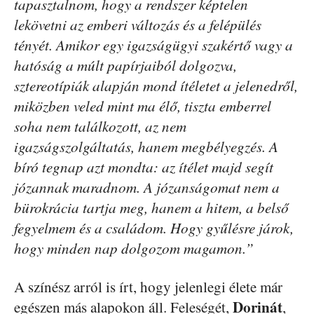
tapasztalnom, hogy a rendszer képtelen
lekövetni az emberi változás és a felépülés
tényét. Amikor egy igazságügyi szakértő vagy a
hatóság a múlt papírjaiból dolgozva,
sztereotípiák alapján mond ítéletet a jelenedről,
miközben veled mint ma élő, tiszta emberrel
soha nem találkozott, az nem
igazságszolgáltatás, hanem megbélyegzés. A
bíró tegnap azt mondta: az ítélet majd segít
józannak maradnom. A józanságomat nem a
bürokrácia tartja meg, hanem a hitem, a belső
fegyelmem és a családom. Hogy gyűlésre járok,
hogy minden nap dolgozom magamon.”
A színész arról is írt, hogy jelenlegi élete már
Dorinát
egészen más alapokon áll. Feleségét,
,