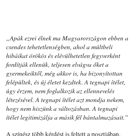
„Apák ezrei élnek ma Magyarországon ebben a
csendes tehetetlenségben, ahol a múltbeli
hibáikat örökös és elévülhetetlen fegyverként
fordítják ellenük, teljesen elvágva őket a
gyermekeiktől, még akkor is, ha bizonyítottan
felépültek, és új életet kezdtek. A tegnapi ítélet,
úgy érzem, nem foglalkozik az ellennevelés
létezésével. A tegnapi ítélet azt mondja nekem,
hogy nem hiszünk a változásban. A tegnapi
ítélet legitimizálja a másik fél bántalmazásait.”
A színész több kérdést is feltett a posztjában.