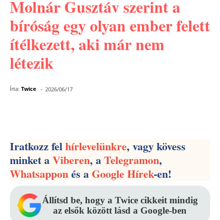
Molnár Gusztáv szerint a
bíróság egy olyan ember felett
ítélkezett, aki már nem
létezik
-
Írta:
Twice
2026/06/17
Facebook
Pinterest
WhatsApp
Iratkozz fel
hírlevelünkre
, vagy kövess
minket a
Viberen
, a
Telegramon
,
Whatsappon
és a
Google Hírek
-en!
Állítsd be, hogy a Twice cikkeit mindig
az elsők között lásd a Google-ben