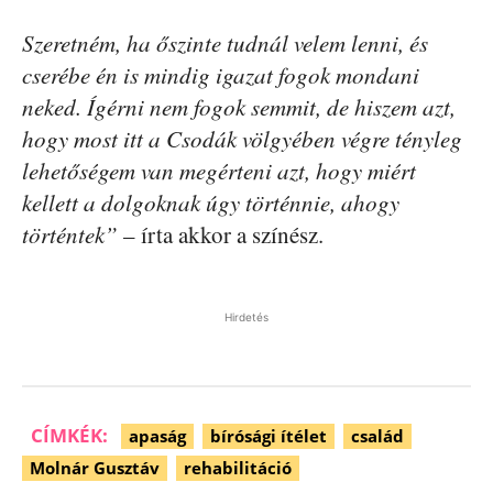
Szeretném, ha őszinte tudnál velem lenni, és
cserébe én is mindig igazat fogok mondani
neked. Ígérni nem fogok semmit, de hiszem azt,
hogy most itt a Csodák völgyében végre tényleg
lehetőségem van megérteni azt, hogy miért
kellett a dolgoknak úgy történnie, ahogy
történtek”
– írta akkor a színész.
Hirdetés
CÍMKÉK:
apaság
bírósági ítélet
család
Molnár Gusztáv
rehabilitáció