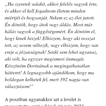
„Ha szeretek valakit, akkor felelős vagyok érte,
és akkor el kell fogadnom életem minden
miértjét és hogyanját. Nekem ez az élet jutott.
Én döntök, hogy átok vagy áldás. Most már
hálás vagyok a függőségemért. Én döntöm el,
hogy kinek hiszek! Elhiszem, hogy aki rosszat
tett, az sosem változik, vagy elhiszem, hogy van
ereje a józanságnak! Senki sem lehet ugyanaz,
aki volt, ha egyszer megismeri önmagát.
Köszönöm Dorinának a megingathatatlan
hátteret! A legnagyobb ajándékom, hogy ma
boldogan kelhetek fel, mert 392 napja van
választásom!”
A posztban ugyanakkor azt a levelet is
megosztotta, amit a fiának írt még 2023