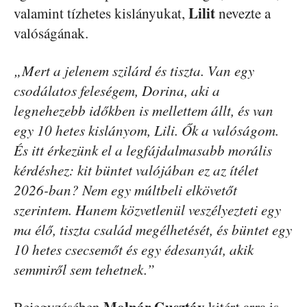
Lilit
valamint tízhetes kislányukat,
nevezte a
valóságának.
„Mert a jelenem szilárd és tiszta. Van egy
csodálatos feleségem, Dorina, aki a
legnehezebb időkben is mellettem állt, és van
egy 10 hetes kislányom, Lili. Ők a valóságom.
És itt érkezünk el a legfájdalmasabb morális
kérdéshez: kit büntet valójában ez az ítélet
2026-ban? Nem egy múltbeli elkövetőt
szerintem. Hanem közvetlenül veszélyezteti egy
ma élő, tiszta család megélhetését, és büntet egy
10 hetes csecsemőt és egy édesanyát, akik
semmiről sem tehetnek.”
Molnár Gusztáv
Bejegyzésében
kitért arra is,