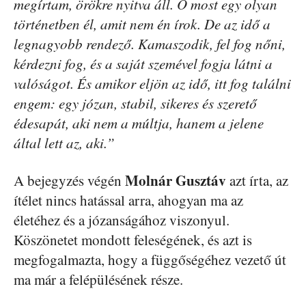
megírtam, örökre nyitva áll. Ő most egy olyan
történetben él, amit nem én írok. De az idő a
legnagyobb rendező. Kamaszodik, fel fog nőni,
kérdezni fog, és a saját szemével fogja látni a
valóságot. És amikor eljön az idő, itt fog találni
engem: egy józan, stabil, sikeres és szerető
édesapát, aki nem a múltja, hanem a jelene
által lett az, aki.”
Molnár Gusztáv
A bejegyzés végén
azt írta, az
ítélet nincs hatással arra, ahogyan ma az
életéhez és a józanságához viszonyul.
Köszönetet mondott feleségének, és azt is
megfogalmazta, hogy a függőségéhez vezető út
ma már a felépülésének része.