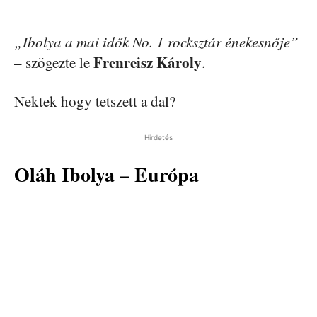
„Ibolya a mai idők No. 1 rocksztár énekesnője”
Frenreisz Károly
– szögezte le
.
Nektek hogy tetszett a dal?
Hirdetés
Oláh Ibolya – Európa