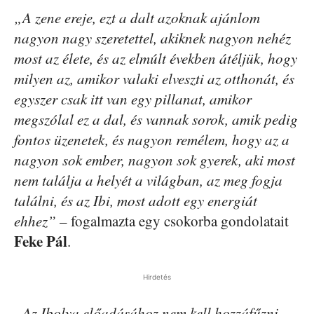
„A zene ereje, ezt a dalt azoknak ajánlom
nagyon nagy szeretettel, akiknek nagyon nehéz
most az élete, és az elmúlt években átéljük, hogy
milyen az, amikor valaki elveszti az otthonát, és
egyszer csak itt van egy pillanat, amikor
megszólal ez a dal, és vannak sorok, amik pedig
fontos üzenetek, és nagyon remélem, hogy az a
nagyon sok ember, nagyon sok gyerek, aki most
nem találja a helyét a világban, az meg fogja
találni, és az Ibi, most adott egy energiát
ehhez”
– fogalmazta egy csokorba gondolatait
Feke Pál
.
Hirdetés
„Az Ibolya előadásához nem kell hozzáfűzni