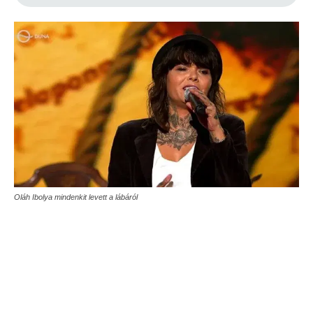
Oláh Ibolya mindenkit levett a lábáról