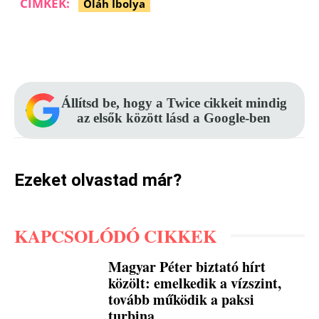
CÍMKÉK:
Oláh Ibolya
Facebook
Pinterest
WhatsApp
Állítsd be, hogy a Twice cikkeit mindig
az elsők között lásd a Google-ben
Ezeket olvastad már?
KAPCSOLÓDÓ CIKKEK
Magyar Péter biztató hírt
közölt: emelkedik a vízszint,
tovább működik a paksi
turbina