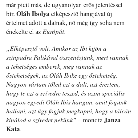
már picit más, de ugyanolyan erős jelentéssel
Oláh Ibolya
bír.
elképesztő hangjával új
értelmet adott a dalnak, nő még így soha nem
énekelte el az
Európát
.
„Elképesztő volt. Amikor az Ibi kijön a
színpadra Palikával összenéztünk, mert vannak
a tehetséges emberek, meg vannak az
őstehetségek, az Oláh Ibike egy őstehetség.
Nagyon vártam tőled ezt a dalt, azt éreztem,
hogy te ezt a szívedre teszed, és azon speciális
nagyon egyedi Oláh Ibis hangon, amit fogunk
hallani, azt úgy fogjuk megkapni, hogy a tálcán
Janza
kínálod a szívedet nekünk”
– mondta
Kata
.