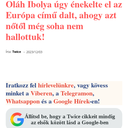
Oláh Ibolya úgy énekelte el az
Európa című dalt, ahogy azt
nőtől még soha nem
hallottuk!
-
Írta:
Twice
2023/12/03
Facebook
Pinterest
WhatsApp
Iratkozz fel
hírlevelünkre
, vagy kövess
minket a
Viberen
, a
Telegramon
,
Whatsappon
és a
Google Hírek
-en!
Állítsd be, hogy a Twice cikkeit mindig
az elsők között lásd a Google-ben