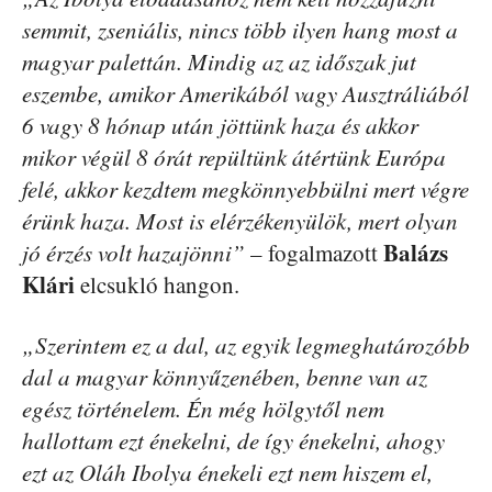
semmit, zseniális, nincs több ilyen hang most a
magyar palettán. Mindig az az időszak jut
eszembe, amikor Amerikából vagy Ausztráliából
6 vagy 8 hónap után jöttünk haza és akkor
mikor végül 8 órát repültünk átértünk Európa
felé, akkor kezdtem megkönnyebbülni mert végre
érünk haza. Most is elérzékenyülök, mert olyan
Balázs
jó érzés volt hazajönni”
– fogalmazott
Klári
elcsukló hangon.
„Szerintem ez a dal, az egyik legmeghatározóbb
dal a magyar könnyűzenében, benne van az
egész történelem. Én még hölgytől nem
hallottam ezt énekelni, de így énekelni, ahogy
ezt az Oláh Ibolya énekeli ezt nem hiszem el,