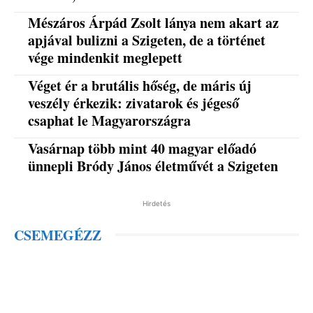
Mészáros Árpád Zsolt lánya nem akart az
apjával bulizni a Szigeten, de a történet
vége mindenkit meglepett
Véget ér a brutális hőség, de máris új
veszély érkezik: zivatarok és jégeső
csaphat le Magyarországra
Vasárnap több mint 40 magyar előadó
ünnepli Bródy János életművét a Szigeten
Hirdetés
CSEMEGÉZZ