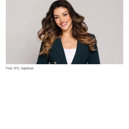
Fotó: RTL Sajtóklub