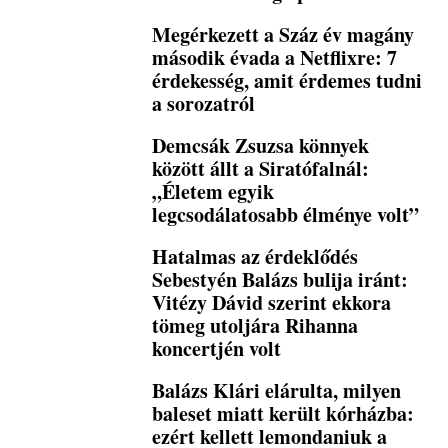
Megérkezett a Száz év magány
második évada a Netflixre: 7
érdekesség, amit érdemes tudni
a sorozatról
Demcsák Zsuzsa könnyek
között állt a Siratófalnál:
„Életem egyik
legcsodálatosabb élménye volt”
Hatalmas az érdeklődés
Sebestyén Balázs bulija iránt:
Vitézy Dávid szerint ekkora
tömeg utoljára Rihanna
koncertjén volt
Balázs Klári elárulta, milyen
baleset miatt került kórházba:
ezért kellett lemondaniuk a