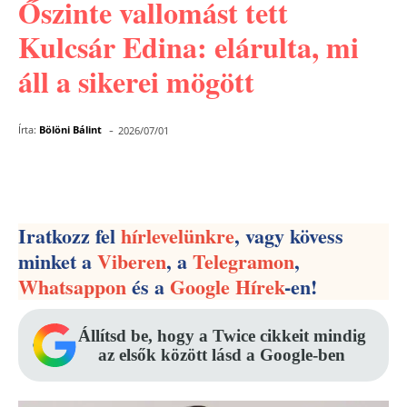
Őszinte vallomást tett
Kulcsár Edina: elárulta, mi
áll a sikerei mögött
-
Írta:
Bölöni Bálint
2026/07/01
Facebook
Pinterest
WhatsApp
Iratkozz fel
hírlevelünkre
, vagy kövess
minket a
Viberen
, a
Telegramon
,
Whatsappon
és a
Google Hírek
-en!
Állítsd be, hogy a Twice cikkeit mindig
az elsők között lásd a Google-ben