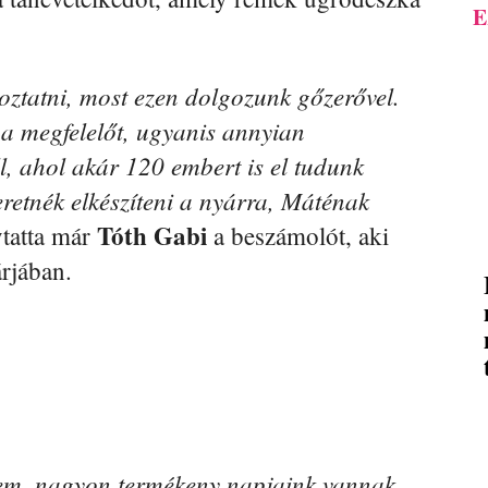
E
oztatni, most ezen dolgozunk gőzerővel.
 a megfelelőt, ugyanis annyian
ll, ahol akár 120 embert is el tudunk
eretnék elkészíteni a nyárra, Máténak
Tóth Gabi
ytatta már
a beszámolót, aki
árjában.
m, nagyon termékeny napjaink vannak,