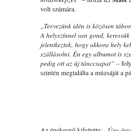
volt számára.
„Tervezünk idén is közösen tábor
A helyszínnel van gond, keressük
jelentkeztek, hogy akkora hely ke
szállásolni. Én egy albumot is sz
pedig ott az új tánccsapat”
– fol
szintén megtalálta a múzsáját a p
„Úgy érze
Az énekesnő kifejtette: