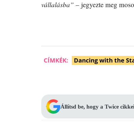
vállalásba”
– jegyezte meg mos
CÍMKÉK:
Dancing with the St
Facebook
Megosztás
Állítsd be, hogy a Twice cikke