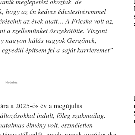
 amik meglepetést okoztak, de
, hogy az én kedves édestestvéremmel
éréseink az évek alatt… A Fricska volt az,
mi a szellemünket összekötötte. Viszont
ogy nagyon hálás vagyok Gergőnek,
 egyedül építsem fel a saját karrieremet”
Hirdetés
ára a 2025-ös év a megújulás
ltozásokkal indult, főleg szakmailag.
atalmas élmény volt, eszméletlen
 táncvetélkedőt, amely remek ugródeszka