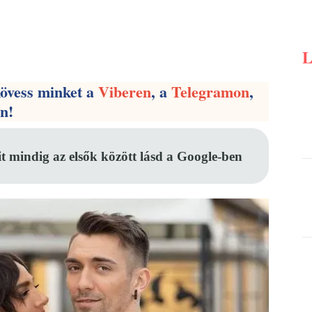
Pinterest
WhatsApp
Email
kövess minket a
Viberen
, a
Telegramon
,
en!
it mindig az elsők között lásd a Google-ben