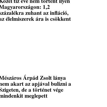
Közel tíz éve nem történt ilyen
Magyarországon: 1,2
százalékra zuhant az infláció,
az élelmiszerek ára is csökkent
Mészáros Árpád Zsolt lánya
nem akart az apjával bulizni a
Szigeten, de a történet vége
mindenkit meglepett