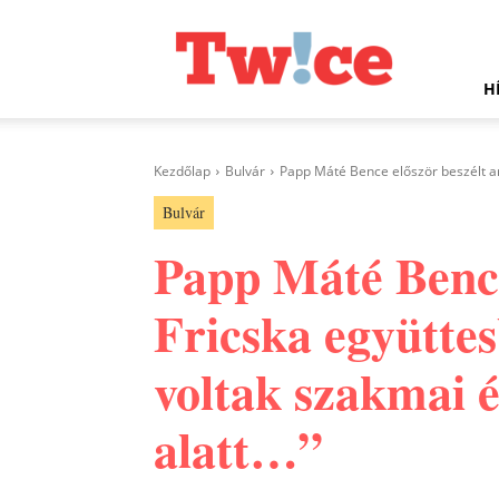
Twice.hu
H
Kezdőlap
Bulvár
Papp Máté Bence először beszélt arró
Bulvár
Papp Máté Bence 
Fricska együtte
voltak szakmai é
alatt…”