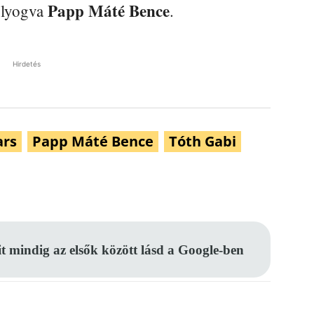
Papp Máté Bence
olyogva
.
Hirdetés
ars
Papp Máté Bence
Tóth Gabi
Pinterest
WhatsApp
Email
it mindig az elsők között lásd a Google-ben