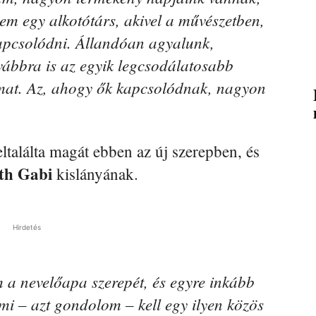
m egy alkotótárs, akivel a művészetben,
apcsolódni. Állandóan agyalunk,
vábbra is az egyik legcsodálatosabb
mat. Az, ahogy ők kapcsolódnak, nagyon
ltalálta magát ebben az új szerepben, és
th Gabi
kislányának.
Hirdetés
 a nevelőapa szerepét, és egyre inkább
ami – azt gondolom – kell egy ilyen közös