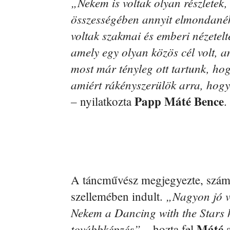
„Nekem is voltak olyan részletek,
összességében annyit elmondanék
voltak szakmai és emberi nézetelt
amely egy olyan közös cél volt, a
most már tényleg ott tartunk, h
amiért rákényszerülök arra, hogy
Papp Máté Bence
–
nyilatkozta
.
A táncművész megjegyezte, szám
„Nagyon jó vá
szellemében indult.
Nekem a Dancing with the Stars h
Máté
továbbképzés”
– hozta fel
a