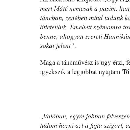
mert Máté nemcsak a pasim, hane
táncban, zenében mind tudunk k
ötletelünk. Emellett számomra to
benne, ahogyan szereti Hanniká
sokat jelent”
.
Maga a táncművész is úgy érzi, fe
Tó
igyekszik a legjobbat nyújtani
„Valóban, egyre jobban felveszem
tudom hozni azt a fajta szigort, 