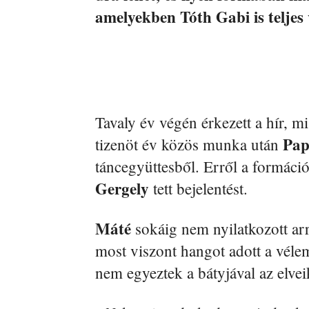
amelyekben Tóth Gabi is teljes 
Tavaly év végén érkezett a hír, mi
Pap
tizenöt év közös munka után
táncegyüttesből. Erről a formáció 
Gergely
tett bejelentést.
Máté
sokáig nem nyilatkozott arró
most viszont hangot adott a vél
nem egyeztek a bátyjával az elvei