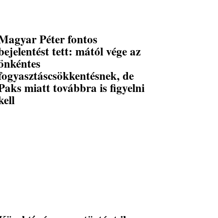
Magyar Péter fontos
bejelentést tett: mától vége az
önkéntes
fogyasztáscsökkentésnek, de
Paks miatt továbbra is figyelni
kell