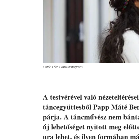
Fotó: Tóth Gabi/Instagram
A testvérével való nézeteltérései
táncegyüttesből Papp Máté Ben
párja. A táncművész nem bánta 
új lehetőséget nyitott meg előt
ura lehet, és ilyen formában má