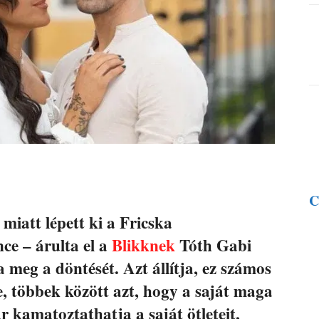
C
 miatt lépett ki a Fricska
ce – árulta el a
Blikknek
Tóth Gabi
meg a döntését. Azt állítja, ez számos
te, többek között azt, hogy a saját maga
r kamatoztathatja a saját ötleteit,