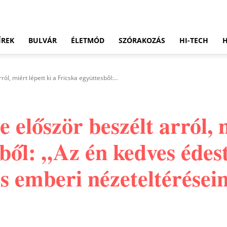
ÍREK
BULVÁR
ÉLETMÓD
SZÓRAKOZÁS
HI-TECH
l, miért lépett ki a Fricska együttesből:...
először beszélt arról, m
sből: „Az én kedves éde
s emberi nézeteltérései