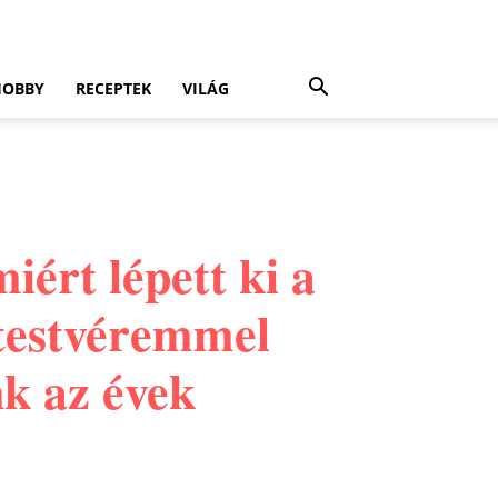
HOBBY
RECEPTEK
VILÁG
iért lépett ki a
stestvéremmel
nk az évek