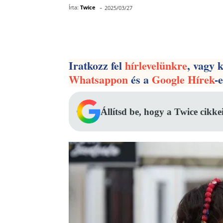
-
Írta:
Twice
2025/03/27
Facebook
Megosztás
Iratkozz fel
hírlevelünkre
, vagy 
Whatsappon
és a
Google Hírek
-
Állítsd be, hogy a Twice cikke