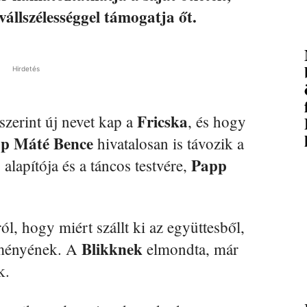
vállszélességgel támogatja őt.
Hirdetés
Fricska
szerint új nevet kap a
, és hogy
p Máté Bence
hivatalosan is távozik a
Papp
alapítója és a táncos testvére,
l, hogy miért szállt ki az együttesből,
Blikknek
eményének. A
elmondta, már
k.