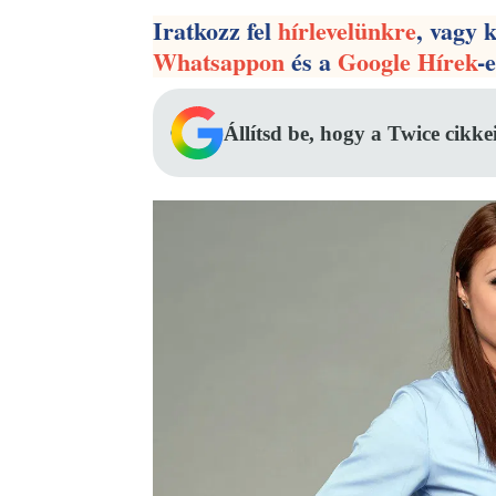
Iratkozz fel
hírlevelünkre
, vagy 
Whatsappon
és a
Google Hírek
-
Állítsd be, hogy a Twice cikke