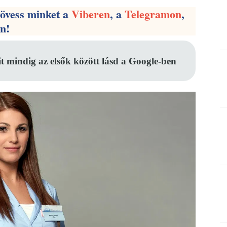
kövess minket a
Viberen
, a
Telegramon
,
en!
it mindig az elsők között lásd a Google-ben