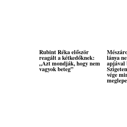
Rubint Réka először
Mészáro
reagált a kétkedőknek:
lánya n
„Azt mondják, hogy nem
apjával 
vagyok beteg”
Szigeten
vége mi
meglepe