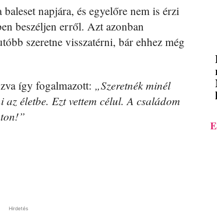
aleset napjára, és egyelőre nem is érzi
en beszéljen erről. Azt azonban
-utóbb szeretne visszatérni, bár ehhez még
„Szeretnék minél
ozva így fogalmazott:
 az életbe. Ezt vettem célul. A családom
úton!”
E
Hirdetés