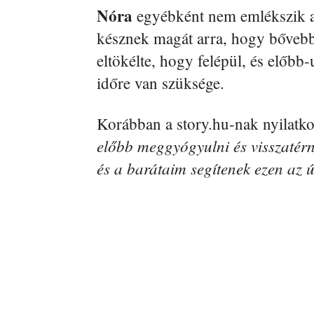
Nóra
egyébként nem emlékszik a b
késznek magát arra, hogy bővebb
eltökélte, hogy felépül, és előbb
időre van szüksége.
Korábban a story.hu-nak nyilatk
előbb meggyógyulni és visszatérni
és a barátaim segítenek ezen az 