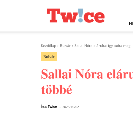
Twice.hu
H
Kezdőlap
Bulvár
Sallai Nóra elárulta: így tudta meg,
Bulvár
Sallai Nóra eláru
többé
-
Írta:
Twice
2025/10/02
Facebook
Megosztás