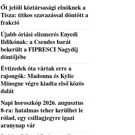
Őt jelöli köztársasági elnöknek a
Tisza: titkos szavazással döntött a
frakció
Újabb óriási elismerés Enyedi
Ildikónak: a Csendes barát
bekerült a FIPRESCI Nagydíj
döntőjébe
Évtizedek óta vártak erre a
rajongók: Madonna és Kylie
Minogue végre kiadta első közös
dalát
Napi horoszkóp 2026. augusztus
8-ra: hatalmas teher kerülhet le
rólad, egy csillagjegyre igazi
aranynap vár