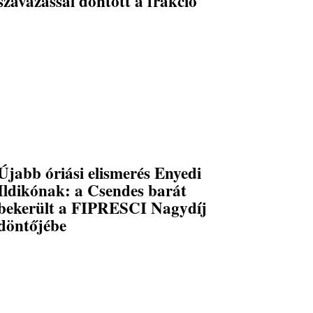
szavazással döntött a frakció
Újabb óriási elismerés Enyedi
Ildikónak: a Csendes barát
bekerült a FIPRESCI Nagydíj
döntőjébe