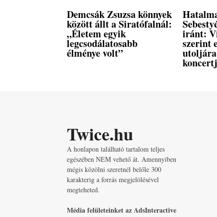
Demcsák Zsuzsa könnyek
Hatalma
között állt a Siratófalnál:
Sebestyé
„Életem egyik
iránt: V
legcsodálatosabb
szerint
élménye volt”
utoljár
koncertj
Twice.hu
A honlapon található tartalom teljes
egészében NEM vehető át. Amennyiben
mégis közölni szeretnél belőle 300
karakterig a forrás megjelölésével
megteheted.
Média felületeinket az AdsInteractive