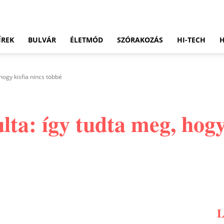
ÍREK
BULVÁR
ÉLETMÓD
SZÓRAKOZÁS
HI-TECH
 hogy kisfia nincs többé
lta: így tudta meg, hogy
Pinterest
WhatsApp
Email