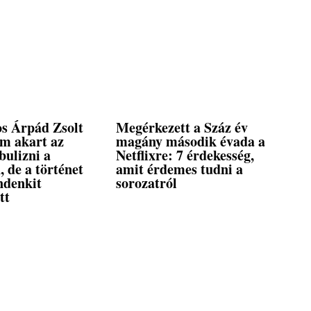
s Árpád Zsolt
Megérkezett a Száz év
em akart az
magány második évada a
bulizni a
Netflixre: 7 érdekesség,
, de a történet
amit érdemes tudni a
ndenkit
sorozatról
tt