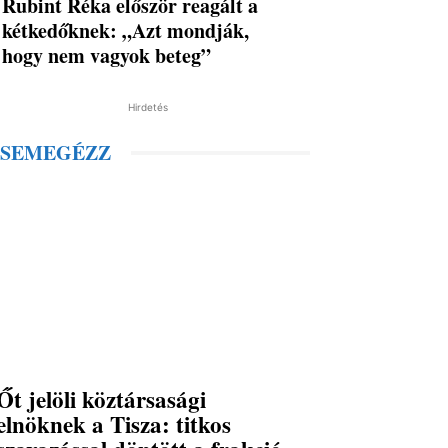
Rubint Réka először reagált a
kétkedőknek: „Azt mondják,
hogy nem vagyok beteg”
Hirdetés
SEMEGÉZZ
Őt jelöli köztársasági
elnöknek a Tisza: titkos