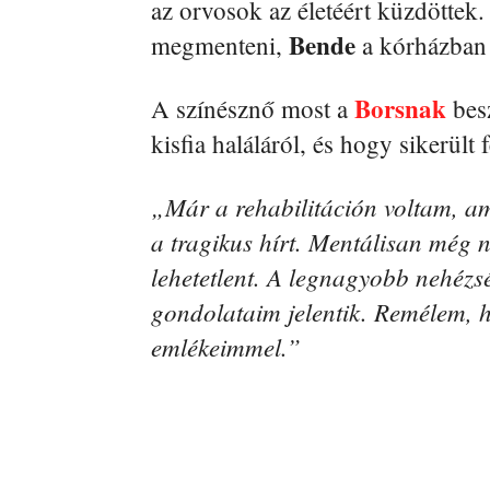
az orvosok az életéért küzdöttek
Bende
megmenteni,
a kórházban é
Borsnak
A színésznő most a
besz
kisfia haláláról, és hogy sikerült 
„Már a rehabilitáción voltam, a
a tragikus hírt. Mentálisan mé
lehetetlent. A legnagyobb nehézs
gondolataim jelentik. Remélem, 
emlékeimmel.”