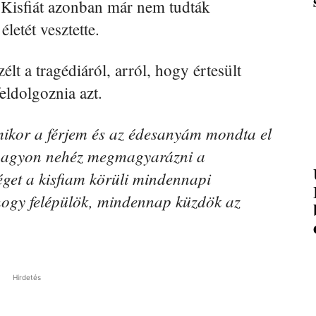
. Kisfiát azonban már nem tudták
letét vesztette.
élt a tragédiáról, arról, hogy értesült
feldolgoznia azt.
mikor a férjem és az édesanyám mondta el
g nagyon nehéz megmagyarázni a
éget a kisfiam körüli mindennapi
hogy felépülök, mindennap küzdök az
Hirdetés