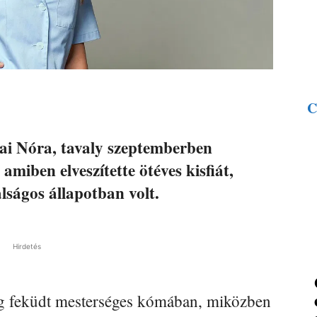
C
lai Nóra, tavaly szeptemberben
 amiben elveszítette ötéves kisfiát,
lságos állapotban volt.
Hirdetés
ig feküdt mesterséges kómában, miközben