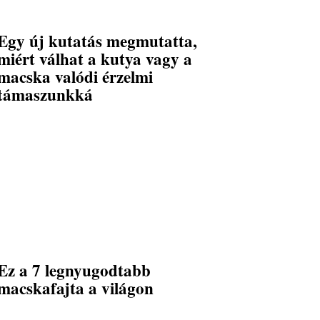
Egy új kutatás megmutatta,
miért válhat a kutya vagy a
macska valódi érzelmi
támaszunkká
Ez a 7 legnyugodtabb
macskafajta a világon