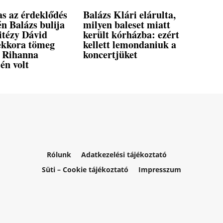
s az érdeklődés
Balázs Klári elárulta,
n Balázs bulija
milyen baleset miatt
itézy Dávid
került kórházba: ezért
 ekkora tömeg
kellett lemondaniuk a
a Rihanna
koncertjüket
én volt
Rólunk
Adatkezelési tájékoztató
Süti – Cookie tájékoztató
Impresszum